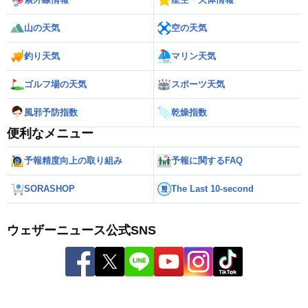
山の天気
空の天気
釣り天気
マリン天気
ゴルフ場の天気
スポーツ天気
風邪予防指数
乾燥指数
便利なメニュー
予報精度向上の取り組み
予報に関するFAQ
SORASHOP
The Last 10-second
ウェザーニュース公式SNS