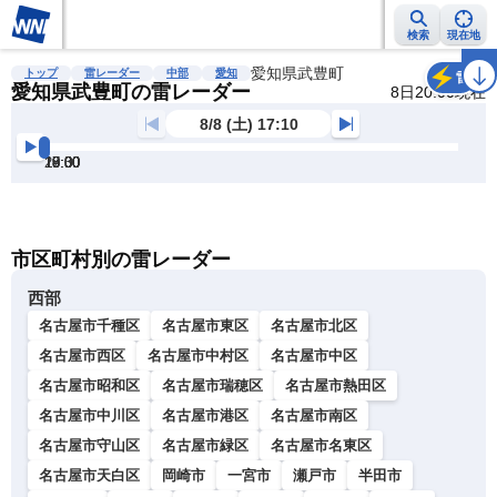
検索
現在地
雨雲レーダー
台風情報
地震情報
愛知県武豊町
警報・注意報
2週間天気
ラ
トップ
雷レーダー
中部
愛知
雷
愛知県武豊町の雷レーダー
8日20:00現在
8/8 (土) 17:10
17:30
18:00
18:30
19:00
19:30
20:00
明
る
い
暗
市区町村別の雷レーダー
い
西部
名古屋市千種区
名古屋市東区
名古屋市北区
名古屋市西区
名古屋市中村区
名古屋市中区
名古屋市昭和区
名古屋市瑞穂区
名古屋市熱田区
名古屋市中川区
名古屋市港区
名古屋市南区
名古屋市守山区
名古屋市緑区
名古屋市名東区
名古屋市天白区
岡崎市
一宮市
瀬戸市
半田市