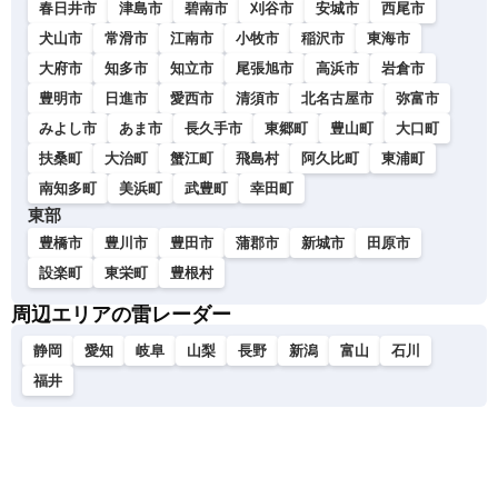
春日井市
津島市
碧南市
刈谷市
安城市
西尾市
犬山市
常滑市
江南市
小牧市
稲沢市
東海市
大府市
知多市
知立市
尾張旭市
高浜市
岩倉市
豊明市
日進市
愛西市
清須市
北名古屋市
弥富市
みよし市
あま市
長久手市
東郷町
豊山町
大口町
扶桑町
大治町
蟹江町
飛島村
阿久比町
東浦町
南知多町
美浜町
武豊町
幸田町
東部
豊橋市
豊川市
豊田市
蒲郡市
新城市
田原市
設楽町
東栄町
豊根村
周辺エリアの雷レーダー
静岡
愛知
岐阜
山梨
長野
新潟
富山
石川
福井