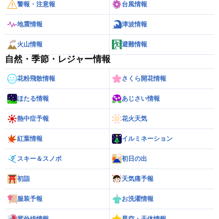
警報・注意報
台風情報
地震情報
津波情報
火山情報
避難情報
自然・季節・レジャー情報
花粉飛散情報
さくら開花情報
ほたる情報
あじさい情報
熱中症予報
花火天気
紅葉情報
イルミネーション
スキー＆スノボ
初日の出
初詣
天気痛予報
服装予報
お洗濯情報
紫外線情報
星空・天体情報