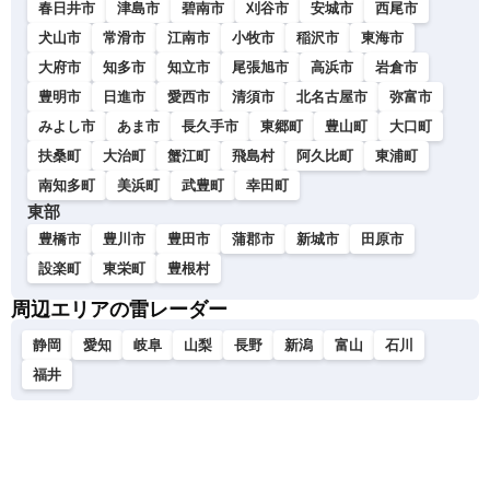
春日井市
津島市
碧南市
刈谷市
安城市
西尾市
犬山市
常滑市
江南市
小牧市
稲沢市
東海市
大府市
知多市
知立市
尾張旭市
高浜市
岩倉市
豊明市
日進市
愛西市
清須市
北名古屋市
弥富市
みよし市
あま市
長久手市
東郷町
豊山町
大口町
扶桑町
大治町
蟹江町
飛島村
阿久比町
東浦町
南知多町
美浜町
武豊町
幸田町
東部
豊橋市
豊川市
豊田市
蒲郡市
新城市
田原市
設楽町
東栄町
豊根村
周辺エリアの雷レーダー
静岡
愛知
岐阜
山梨
長野
新潟
富山
石川
福井