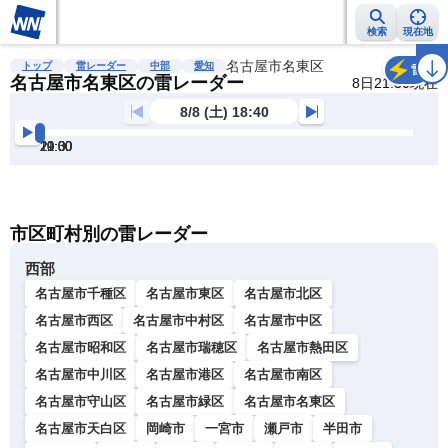
検索
現在地
雨雲レーダー
台風情報
地震情報
名古屋市名東区
警報・注意報
2週間天気
ラ
トップ
雷レーダー
中部
愛知
雷
名古屋市名東区の雷レーダー
8日21:30現在
8/8 (土) 18:40
19:00
19:30
20:00
20:30
21:00
21:30
明
る
い
暗
市区町村別の雷レーダー
い
西部
名古屋市千種区
名古屋市東区
名古屋市北区
名古屋市西区
名古屋市中村区
名古屋市中区
名古屋市昭和区
名古屋市瑞穂区
名古屋市熱田区
名古屋市中川区
名古屋市港区
名古屋市南区
名古屋市守山区
名古屋市緑区
名古屋市名東区
名古屋市天白区
岡崎市
一宮市
瀬戸市
半田市