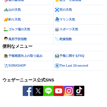
山の天気
空の天気
釣り天気
マリン天気
ゴルフ場の天気
スポーツ天気
風邪予防指数
乾燥指数
便利なメニュー
予報精度向上の取り組み
予報に関するFAQ
SORASHOP
The Last 10-second
ウェザーニュース公式SNS