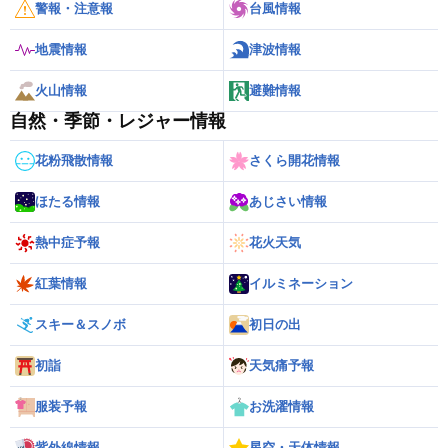
警報・注意報
台風情報
地震情報
津波情報
火山情報
避難情報
自然・季節・レジャー情報
花粉飛散情報
さくら開花情報
ほたる情報
あじさい情報
熱中症予報
花火天気
紅葉情報
イルミネーション
スキー＆スノボ
初日の出
初詣
天気痛予報
服装予報
お洗濯情報
紫外線情報
星空・天体情報