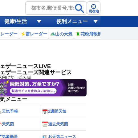
ゲリラ
風
現在地
健康/生活
便利メニュー
黄砂
風レーダー
雷レーダー
山の天気
花粉飛散情報
世界天気
天気
台風
ェザーニュースLiVE
ェザーニューズ関連サービス
人向けサービス
気メニュー
天気予報
2週間天気
天気図
過去天気図
気象衛星
お天気ニュース