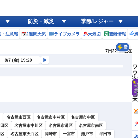
防災・減災
季節/レジャー
報・注意報
2週間天気
ライブカメラ
天気図
避難情報
雷
7日22:10現在
8/7 (金) 19:20
ウ
ウ
法
天
区
名古屋市西区
名古屋市中村区
名古屋市中区
熱田区
名古屋市中川区
名古屋市港区
名古屋市南区
東区
名古屋市天白区
岡崎市
一宮市
瀬戸市
半田市