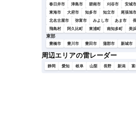
春日井市
津島市
碧南市
刈谷市
安城
東海市
大府市
知多市
知立市
尾張旭
北名古屋市
弥富市
みよし市
あま市
飛島村
阿久比町
東浦町
南知多町
美
東部
豊橋市
豊川市
豊田市
蒲郡市
新城市
周辺エリアの雷レーダー
静岡
愛知
岐阜
山梨
長野
新潟
富