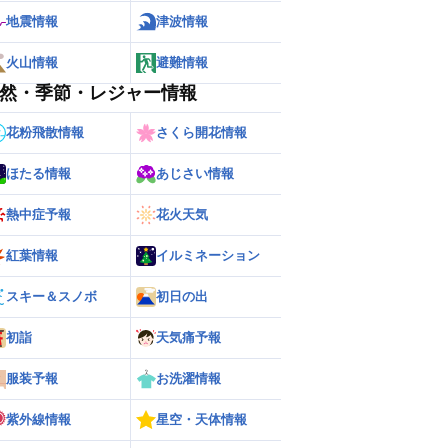
地震情報
津波情報
火山情報
避難情報
然・季節・レジャー情報
花粉飛散情報
さくら開花情報
ほたる情報
あじさい情報
熱中症予報
花火天気
紅葉情報
イルミネーション
スキー＆スノボ
初日の出
ー
世界の雨雲レーダー
初詣
天気痛予報
服装予報
お洗濯情報
紫外線情報
星空・天体情報