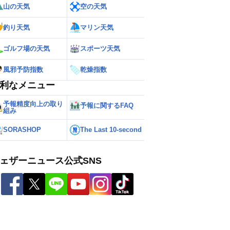
山の天気
空の天気
釣り天気
マリン天気
ゴルフ場の天気
スポーツ天気
風邪予防指数
乾燥指数
利なメニュー
予報精度向上の取り
予報に関するFAQ
組み
SORASHOP
The Last 10-second
ェザーニュース公式SNS