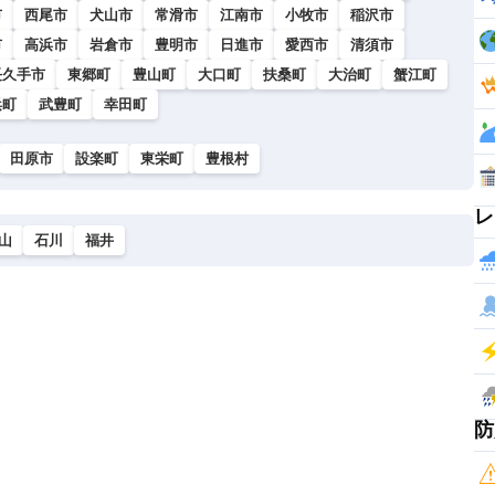
市
西尾市
犬山市
常滑市
江南市
小牧市
稲沢市
市
高浜市
岩倉市
豊明市
日進市
愛西市
清須市
長久手市
東郷町
豊山町
大口町
扶桑町
大治町
蟹江町
浜町
武豊町
幸田町
田原市
設楽町
東栄町
豊根村
レ
山
石川
福井
防