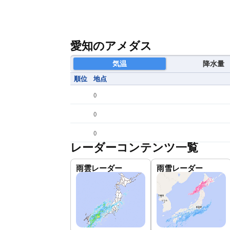
愛知のアメダス
気温
降水量
順位
地点
(
)
(
)
(
)
レーダーコンテンツ一覧
雨雲レーダー
雨雪レーダー