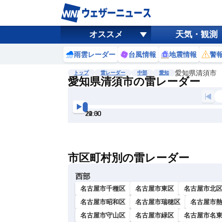
オススメ
天気・観測
雨雲レーダー
台風情報
地震情報
警
愛知県清須市
トップ
雷レーダー
中部
愛知
愛知県清須市の雷レーダー
地図選択
背景色調整
19:30
20:00
20:30
21:00
21:30
22:00
明
る
い
市区町村別の雷レーダー
暗
い
西部
名古屋市千種区
名古屋市東区
名古屋市北
名古屋市昭和区
名古屋市瑞穂区
名古屋市
名古屋市守山区
名古屋市緑区
名古屋市名