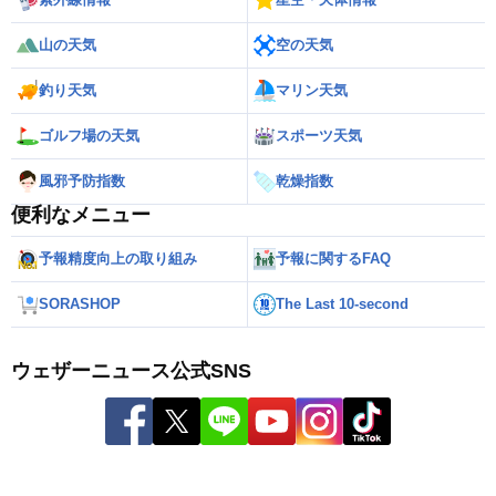
山の天気
空の天気
釣り天気
マリン天気
ゴルフ場の天気
スポーツ天気
風邪予防指数
乾燥指数
便利なメニュー
予報精度向上の取り組み
予報に関するFAQ
SORASHOP
The Last 10-second
ウェザーニュース公式SNS