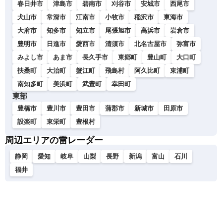
春日井市
津島市
碧南市
刈谷市
安城市
西尾市
犬山市
常滑市
江南市
小牧市
稲沢市
東海市
大府市
知多市
知立市
尾張旭市
高浜市
岩倉市
豊明市
日進市
愛西市
清須市
北名古屋市
弥富市
みよし市
あま市
長久手市
東郷町
豊山町
大口町
扶桑町
大治町
蟹江町
飛島村
阿久比町
東浦町
南知多町
美浜町
武豊町
幸田町
東部
豊橋市
豊川市
豊田市
蒲郡市
新城市
田原市
設楽町
東栄町
豊根村
周辺エリアの雷レーダー
静岡
愛知
岐阜
山梨
長野
新潟
富山
石川
福井