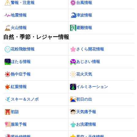
警報・注意報
台風情報
地震情報
津波情報
火山情報
避難情報
自然・季節・レジャー情報
花粉飛散情報
さくら開花情報
ほたる情報
あじさい情報
熱中症予報
花火天気
紅葉情報
イルミネーション
スキー＆スノボ
初日の出
初詣
天気痛予報
服装予報
お洗濯情報
紫外線情報
星空・天体情報