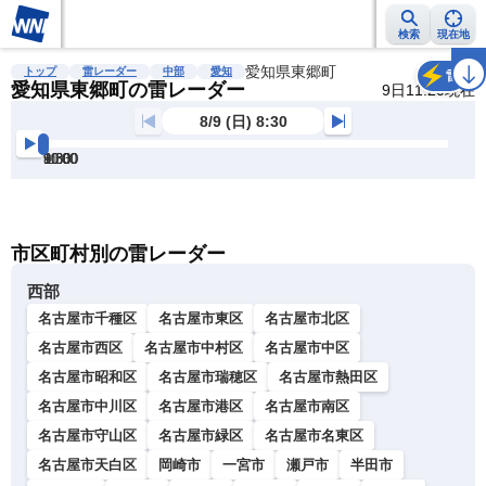
検索
現在地
雨雲レーダー
台風情報
地震情報
愛知県東郷町
警報・注意報
2週間天気
ラ
トップ
雷レーダー
中部
愛知
雷
愛知県東郷町の雷レーダー
9日11:20現在
8/9 (日) 8:30
8:30
9:00
9:30
10:00
10:30
11:00
明
る
い
暗
市区町村別の雷レーダー
い
西部
名古屋市千種区
名古屋市東区
名古屋市北区
名古屋市西区
名古屋市中村区
名古屋市中区
名古屋市昭和区
名古屋市瑞穂区
名古屋市熱田区
名古屋市中川区
名古屋市港区
名古屋市南区
名古屋市守山区
名古屋市緑区
名古屋市名東区
名古屋市天白区
岡崎市
一宮市
瀬戸市
半田市