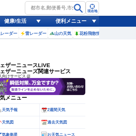
ゲリラ
風
現在地
健康/生活
便利メニュー
黄砂
風レーダー
雷レーダー
山の天気
花粉飛散情報
世界天気
天気
台風
ェザーニュースLiVE
ェザーニューズ関連サービス
人向けサービス
気メニュー
天気予報
2週間天気
天気図
過去天気図
気象衛星
お天気ニュース