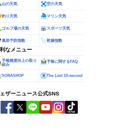
山の天気
空の天気
釣り天気
マリン天気
ゴルフ場の天気
スポーツ天気
風邪予防指数
乾燥指数
利なメニュー
予報精度向上の取り
予報に関するFAQ
組み
SORASHOP
The Last 10-second
ェザーニュース公式SNS