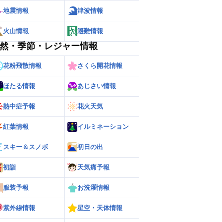
地震情報
津波情報
火山情報
避難情報
然・季節・レジャー情報
花粉飛散情報
さくら開花情報
ほたる情報
あじさい情報
熱中症予報
花火天気
紅葉情報
イルミネーション
スキー＆スノボ
初日の出
ー
世界の雨雲レーダー
初詣
天気痛予報
服装予報
お洗濯情報
紫外線情報
星空・天体情報