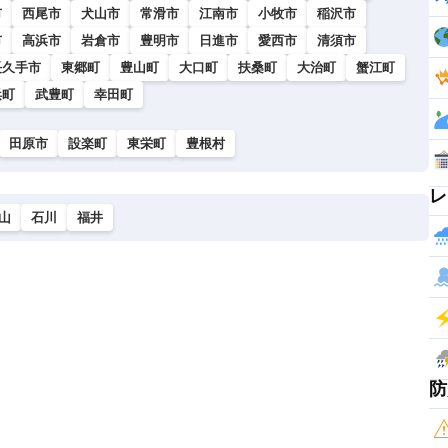
市
西尾市
犬山市
常滑市
江南市
小牧市
稲沢市
市
高浜市
岩倉市
豊明市
日進市
愛西市
清須市
長久手市
東郷町
豊山町
大口町
扶桑町
大治町
蟹江町
浜町
武豊町
幸田町
田原市
設楽町
東栄町
豊根村
レ
山
石川
福井
防