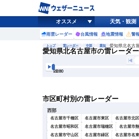
オススメ
天気・観測
雨雲レーダー
台風情報
地震情報
警
愛知県北名古
トップ
雷レーダー
中部
愛知
愛知県北名古屋市の雷レーダー
地図選択
背景色調整
21:30
22:00
22:30
23:00
23:30
0:00
明
る
い
市区町村別の雷レーダー
暗
い
西部
名古屋市千種区
名古屋市東区
名古屋市北
名古屋市昭和区
名古屋市瑞穂区
名古屋市
名古屋市守山区
名古屋市緑区
名古屋市名