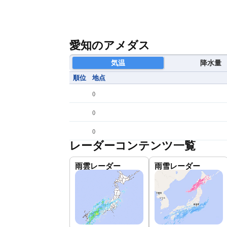
愛知のアメダス
気温
降水量
順位
地点
(
)
(
)
(
)
レーダーコンテンツ一覧
雨雲レーダー
雨雪レーダー