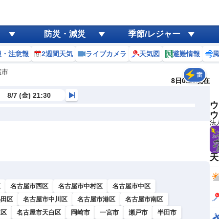
防災・減災
季節/レジャー
報・注意報
2週間天気
ライブカメラ
天気図
避難情報
屋市
雷
8日0:20現在
8/7 (金) 21:30
ウ
ウ
法
天
区
名古屋市西区
名古屋市中村区
名古屋市中区
熱田区
名古屋市中川区
名古屋市港区
名古屋市南区
東区
名古屋市天白区
岡崎市
一宮市
瀬戸市
半田市