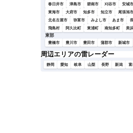
春日井市
津島市
碧南市
刈谷市
安城
東海市
大府市
知多市
知立市
尾張旭
北名古屋市
弥富市
みよし市
あま市
飛島村
阿久比町
東浦町
南知多町
美
東部
豊橋市
豊川市
豊田市
蒲郡市
新城市
周辺エリアの雷レーダー
静岡
愛知
岐阜
山梨
長野
新潟
富