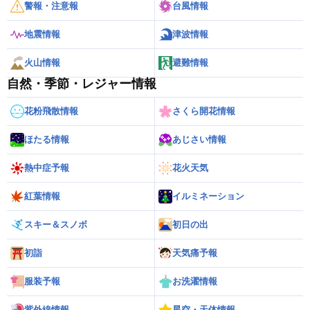
警報・注意報
台風情報
地震情報
津波情報
火山情報
避難情報
自然・季節・レジャー情報
花粉飛散情報
さくら開花情報
ほたる情報
あじさい情報
熱中症予報
花火天気
紅葉情報
イルミネーション
スキー＆スノボ
初日の出
初詣
天気痛予報
服装予報
お洗濯情報
紫外線情報
星空・天体情報