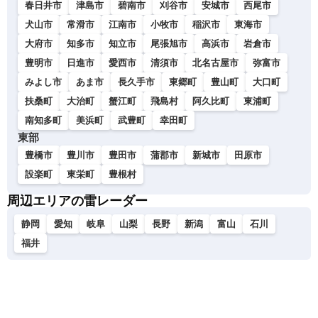
春日井市
津島市
碧南市
刈谷市
安城市
西尾市
犬山市
常滑市
江南市
小牧市
稲沢市
東海市
大府市
知多市
知立市
尾張旭市
高浜市
岩倉市
豊明市
日進市
愛西市
清須市
北名古屋市
弥富市
みよし市
あま市
長久手市
東郷町
豊山町
大口町
扶桑町
大治町
蟹江町
飛島村
阿久比町
東浦町
南知多町
美浜町
武豊町
幸田町
東部
豊橋市
豊川市
豊田市
蒲郡市
新城市
田原市
設楽町
東栄町
豊根村
周辺エリアの雷レーダー
静岡
愛知
岐阜
山梨
長野
新潟
富山
石川
福井