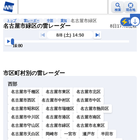
検索
現在地
雨雲レーダー
台風情報
地震情報
名古屋市緑区
警報・注意報
2週間天気
ラ
トップ
雷レーダー
中部
愛知
雷
名古屋市緑区の雷レーダー
8日17:40現在
8/8 (土) 14:50
15:00
15:30
16:00
16:30
17:00
17:30
明
る
い
暗
市区町村別の雷レーダー
い
西部
名古屋市千種区
名古屋市東区
名古屋市北区
名古屋市西区
名古屋市中村区
名古屋市中区
名古屋市昭和区
名古屋市瑞穂区
名古屋市熱田区
名古屋市中川区
名古屋市港区
名古屋市南区
名古屋市守山区
名古屋市緑区
名古屋市名東区
名古屋市天白区
岡崎市
一宮市
瀬戸市
半田市