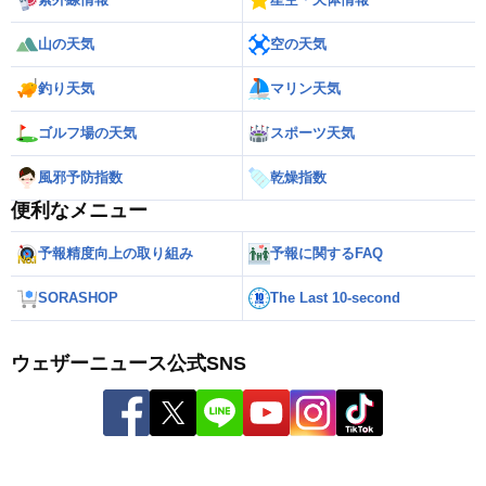
山の天気
空の天気
釣り天気
マリン天気
ゴルフ場の天気
スポーツ天気
風邪予防指数
乾燥指数
便利なメニュー
予報精度向上の取り組み
予報に関するFAQ
SORASHOP
The Last 10-second
ウェザーニュース公式SNS