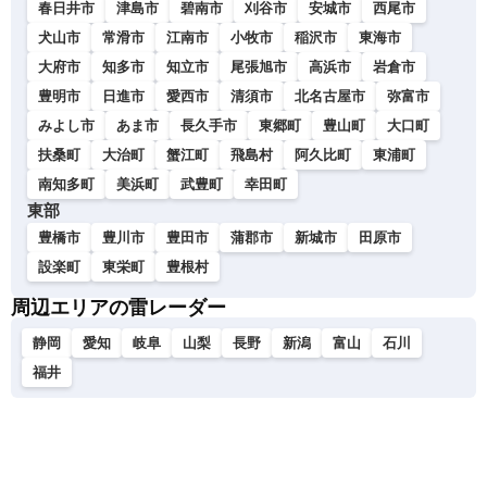
春日井市
津島市
碧南市
刈谷市
安城市
西尾市
犬山市
常滑市
江南市
小牧市
稲沢市
東海市
大府市
知多市
知立市
尾張旭市
高浜市
岩倉市
豊明市
日進市
愛西市
清須市
北名古屋市
弥富市
みよし市
あま市
長久手市
東郷町
豊山町
大口町
扶桑町
大治町
蟹江町
飛島村
阿久比町
東浦町
南知多町
美浜町
武豊町
幸田町
東部
豊橋市
豊川市
豊田市
蒲郡市
新城市
田原市
設楽町
東栄町
豊根村
周辺エリアの雷レーダー
静岡
愛知
岐阜
山梨
長野
新潟
富山
石川
福井