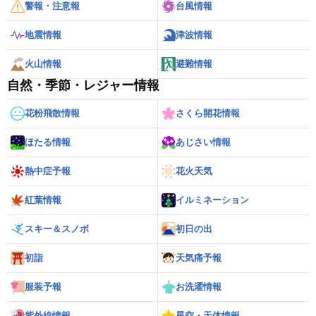
警報・注意報
台風情報
地震情報
津波情報
火山情報
避難情報
自然・季節・レジャー情報
花粉飛散情報
さくら開花情報
ほたる情報
あじさい情報
熱中症予報
花火天気
紅葉情報
イルミネーション
スキー＆スノボ
初日の出
初詣
天気痛予報
服装予報
お洗濯情報
紫外線情報
星空・天体情報