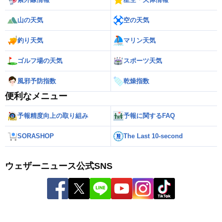
山の天気
空の天気
釣り天気
マリン天気
ゴルフ場の天気
スポーツ天気
風邪予防指数
乾燥指数
便利なメニュー
予報精度向上の取り組み
予報に関するFAQ
SORASHOP
The Last 10-second
ウェザーニュース公式SNS