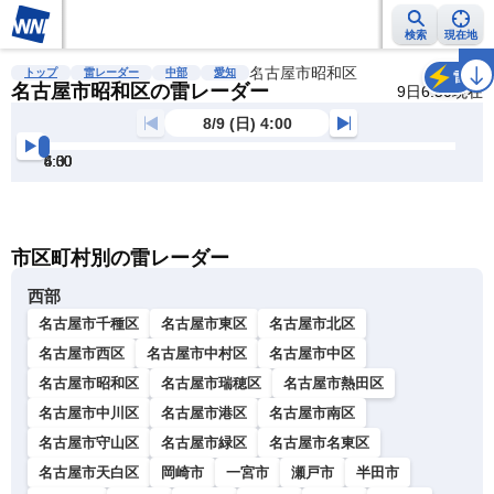
検索
現在地
雨雲レーダー
台風情報
地震情報
名古屋市昭和区
警報・注意報
2週間天気
ラ
トップ
雷レーダー
中部
愛知
雷
名古屋市昭和区の雷レーダー
9日6:50現在
8/9 (日) 4:00
4:00
4:30
5:00
5:30
6:00
6:30
明
る
い
暗
市区町村別の雷レーダー
い
西部
名古屋市千種区
名古屋市東区
名古屋市北区
名古屋市西区
名古屋市中村区
名古屋市中区
名古屋市昭和区
名古屋市瑞穂区
名古屋市熱田区
名古屋市中川区
名古屋市港区
名古屋市南区
名古屋市守山区
名古屋市緑区
名古屋市名東区
名古屋市天白区
岡崎市
一宮市
瀬戸市
半田市