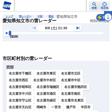
検索
現在地
雨雲レーダー
台風情報
地震情報
愛知県知立市
警報・注意報
2週間天気
ラ
トップ
雷レーダー
中部
愛知
雷
愛知県知立市の雷レーダー
9日0:20現在
8/8 (土) 21:30
21:30
22:00
22:30
23:00
23:30
0:00
明
る
い
暗
市区町村別の雷レーダー
い
西部
名古屋市千種区
名古屋市東区
名古屋市北区
名古屋市西区
名古屋市中村区
名古屋市中区
名古屋市昭和区
名古屋市瑞穂区
名古屋市熱田区
名古屋市中川区
名古屋市港区
名古屋市南区
名古屋市守山区
名古屋市緑区
名古屋市名東区
名古屋市天白区
岡崎市
一宮市
瀬戸市
半田市