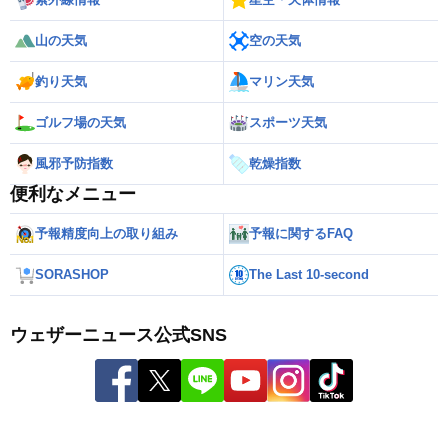
山の天気
空の天気
釣り天気
マリン天気
ゴルフ場の天気
スポーツ天気
風邪予防指数
乾燥指数
便利なメニュー
予報精度向上の取り組み
予報に関するFAQ
SORASHOP
The Last 10-second
ウェザーニュース公式SNS