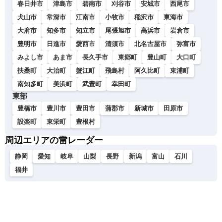
春日井市
津島市
碧南市
刈谷市
安城市
西尾市
犬山市
常滑市
江南市
小牧市
稲沢市
東海市
大府市
知多市
知立市
尾張旭市
高浜市
岩倉市
豊明市
日進市
愛西市
清須市
北名古屋市
弥富市
みよし市
あま市
長久手市
東郷町
豊山町
大口町
扶桑町
大治町
蟹江町
飛島村
阿久比町
東浦町
南知多町
美浜町
武豊町
幸田町
東部
豊橋市
豊川市
豊田市
蒲郡市
新城市
田原市
設楽町
東栄町
豊根村
周辺エリアの雷レーダー
静岡
愛知
岐阜
山梨
長野
新潟
富山
石川
福井