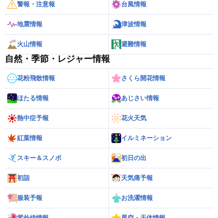
警報・注意報
台風情報
地震情報
津波情報
火山情報
避難情報
自然・季節・レジャー情報
花粉飛散情報
さくら開花情報
ほたる情報
あじさい情報
熱中症予報
花火天気
紅葉情報
イルミネーション
スキー＆スノボ
初日の出
初詣
天気痛予報
服装予報
お洗濯情報
紫外線情報
星空・天体情報