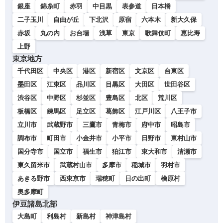
銀座
錦糸町
赤羽
中目黒
表参道
日本橋
二子玉川
自由が丘
下北沢
原宿
六本木
新大久保
赤坂
丸の内
お台場
浅草
東京
歌舞伎町
恵比寿
上野
東京地方
千代田区
中央区
港区
新宿区
文京区
台東区
墨田区
江東区
品川区
目黒区
大田区
世田谷区
渋谷区
中野区
杉並区
豊島区
北区
荒川区
板橋区
練馬区
足立区
葛飾区
江戸川区
八王子市
立川市
武蔵野市
三鷹市
青梅市
府中市
昭島市
調布市
町田市
小金井市
小平市
日野市
東村山市
国分寺市
国立市
福生市
狛江市
東大和市
清瀬市
東久留米市
武蔵村山市
多摩市
稲城市
羽村市
あきる野市
西東京市
瑞穂町
日の出町
檜原村
奥多摩町
伊豆諸島北部
大島町
利島村
新島村
神津島村