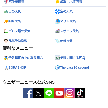
紫外線情報
星空・天体情報
山の天気
空の天気
釣り天気
マリン天気
ゴルフ場の天気
スポーツ天気
風邪予防指数
乾燥指数
便利なメニュー
予報精度向上の取り組み
予報に関するFAQ
SORASHOP
The Last 10-second
ウェザーニュース公式SNS