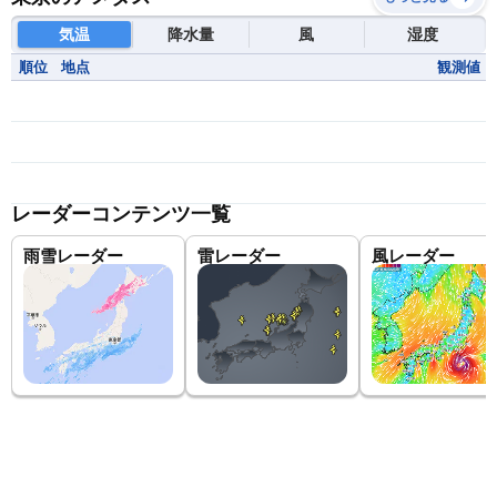
気温
降水量
風
湿度
順位
地点
観測値
レーダーコンテンツ一覧
雨雪レーダー
雷レーダー
風レーダー