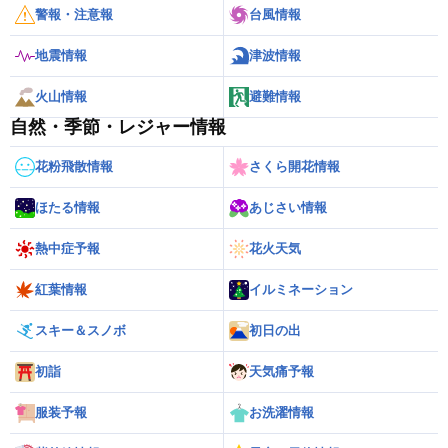
警報・注意報
台風情報
地震情報
津波情報
火山情報
避難情報
自然・季節・レジャー情報
花粉飛散情報
さくら開花情報
ほたる情報
あじさい情報
熱中症予報
花火天気
紅葉情報
イルミネーション
スキー＆スノボ
初日の出
初詣
天気痛予報
服装予報
お洗濯情報