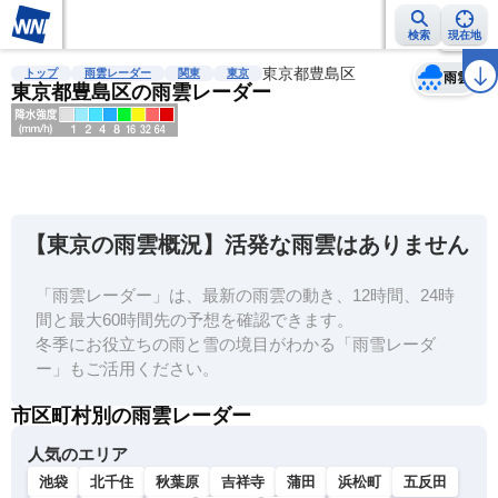
検索
現在地
天気
台風
雨雲レーダー
台風情報
地震情報
東京都豊島区
警報・注意報
2週間天気
ラ
トップ
雨雲レーダー
関東
東京
雨雲
東京都豊島区の雨雲レーダー
明
る
い
【東京の雨雲概況】活発な雨雲はありません
暗
い
「雨雲レーダー」は、最新の雨雲の動き、12時間、24時
間と最大60時間先の予想を確認できます。
薄
冬季にお役立ちの雨と雪の境目がわかる「雨雪レーダ
い
ー」もご活用ください。
濃
市区町村別の雨雲レーダー
い
人気のエリア
池袋
北千住
秋葉原
吉祥寺
蒲田
浜松町
五反田