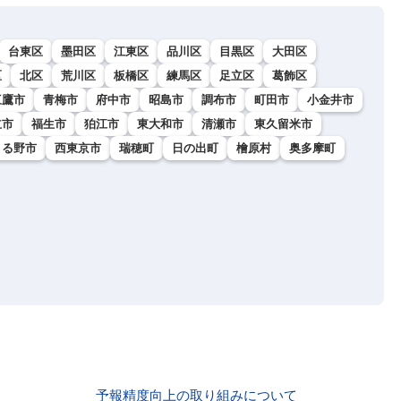
台東区
墨田区
江東区
品川区
目黒区
大田区
区
北区
荒川区
板橋区
練馬区
足立区
葛飾区
三鷹市
青梅市
府中市
昭島市
調布市
町田市
小金井市
立市
福生市
狛江市
東大和市
清瀬市
東久留米市
きる野市
西東京市
瑞穂町
日の出町
檜原村
奥多摩町
予報精度向上の取り組みについて