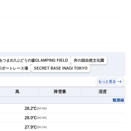
あつまれ‼ぶどうの森GLAMPING FIELD
井の頭自然文化園
川ボートレース場
SECRET BASE INAGI TOKYO
もっと見る
風
降雪量
湿度
観測値
28.2℃
(
00:06
)
28.0℃
(
00:56
)
27.9℃
(
00:24
)