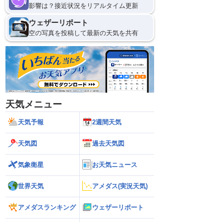
影響は？接近状況をリアルタイム更新
ウェザーリポート
空の写真を投稿して最新の天気を共有
天気メニュー
天気予報
2週間天気
天気図
過去天気図
気象衛星
お天気ニュース
世界天気
アメダス(実況天気)
アメダスランキング
ウェザーリポート