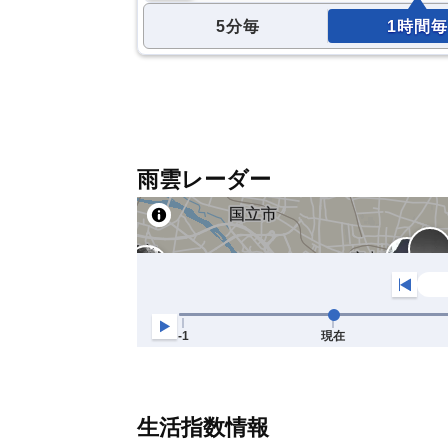
5分毎
1時間毎
雨雲レーダー
生活指数情報