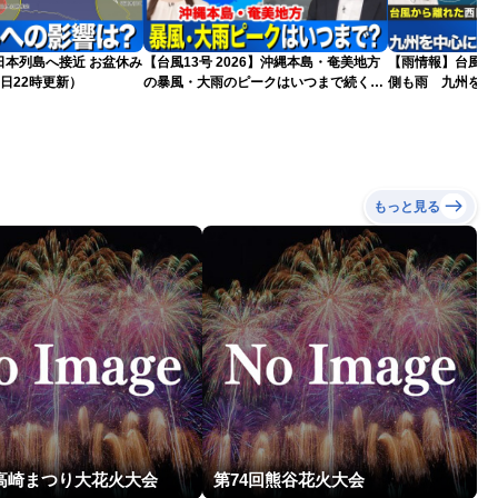
島へ接近 お盆休み
【台風13号 2026】沖縄本島・奄美地方
【雨情報】台風か
日22時更新）
の暴風・大雨のピークはいつまで続く？
側も雨 九州を中
（6日18時更新）
もっと見る
回高崎まつり大花火大会
第74回熊谷花火大会