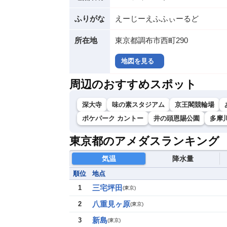
ふりがな
えーじーえふふぃーるど
所在地
東京都調布市西町290
地図を見る
周辺のおすすめスポット
深大寺
味の素スタジアム
京王閣競輪場
ポケパーク カントー
井の頭恩賜公園
多摩
東京都のアメダスランキング
気温
降水量
順位
地点
三宅坪田
1
(
東京
)
八重見ヶ原
2
(
東京
)
新島
3
(
東京
)