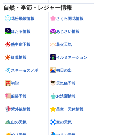
自然・季節・レジャー情報
花粉飛散情報
さくら開花情報
ほたる情報
あじさい情報
熱中症予報
花火天気
紅葉情報
イルミネーション
スキー＆スノボ
初日の出
初詣
天気痛予報
服装予報
お洗濯情報
紫外線情報
星空・天体情報
山の天気
空の天気