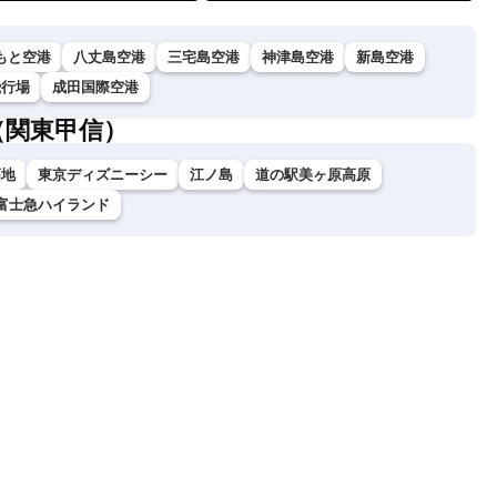
もと空港
八丈島空港
三宅島空港
神津島空港
新島空港
飛行場
成田国際空港
（関東甲信）
高地
東京ディズニーシー
江ノ島
道の駅美ヶ原高原
富士急ハイランド