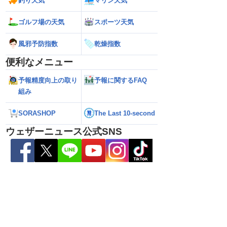
釣り天気
マリン天気
ゴルフ場の天気
スポーツ天気
ら離れた西日本太平洋
【熊本八代で39℃観測】被災地・熊本へ
【台風15号 202
心に大雨のおそれ
台風による雨風の影響は？
の可能性も進路は定
風邪予防指数
乾燥指数
新）
便利なメニュー
予報精度向上の取り
予報に関するFAQ
組み
SORASHOP
The Last 10-second
ウェザーニュース公式SNS