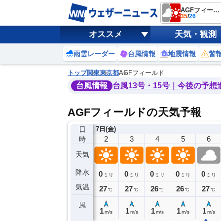
AGFフィールド
35
/
26
オススメ
天気・観測
雨雲レーダー
台風情報
地震情報
警
トップ
関東
東京都
AGFフィールド
台風情報
台風13号・15号｜今後の予想
AGFフィールドの天気予報
日
6日(木)
7日(金)
22
23
0
1
2
3
4
5
6
時
天気
降水
0
0
0
0
0
0
0
0
ミリ
ミリ
ミリ
ミリ
ミリ
ミリ
ミリ
ミリ
ミリ
気温
8
27
27
27
27
27
26
26
27
℃
℃
℃
℃
℃
℃
℃
℃
℃
風
2
2
2
1
1
1
1
1
1
m/s
m/s
m/s
m/s
m/s
m/s
m/s
m/s
m/s