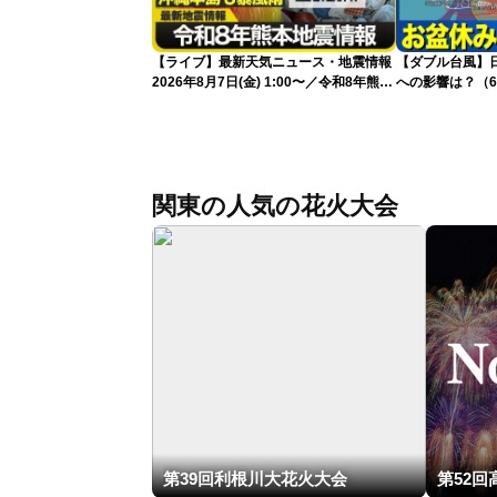
【ライブ】最新天気ニュース・地震情報
【ダブル台風】日本列
2026年8月7日(金) 1:00〜／令和8年熊本
への影響は？（6
地震情報 台風13号が沖縄に接近〈ウェ
ザーニュースLiVE〉
関東の人気の花火大会
第39回利根川大花火大会
第52