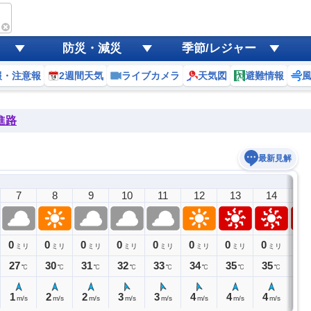
防災・減災
季節/レジャー
報・注意報
2週間天気
ライブカメラ
天気図
避難情報
進路
最新見解
7
8
9
10
11
12
13
14
1
0
0
0
0
0
0
0
0
0
ミリ
ミリ
ミリ
ミリ
ミリ
ミリ
ミリ
ミリ
ミ
27
30
31
32
33
34
35
35
35
℃
℃
℃
℃
℃
℃
℃
℃
1
2
2
3
3
4
4
4
4
m/s
m/s
m/s
m/s
m/s
m/s
m/s
m/s
m