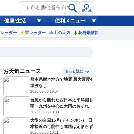
現在地
健康/生活
便利メニュー
風レーダー
雷レーダー
山の天気
花粉飛散情報
世界天気
お天気ニュース
もっと読む
熊本県熊本地方で地震 最大震度4
5
16
17
18
19
20
21
22
23
津波なし
2026.08.06 19:54
台風から離れた西日本太平洋側も
0
0
0
0
0
0
0
0
雨 九州を中心に大雨のおそれ
リ
ミリ
ミリ
ミリ
ミリ
ミリ
ミリ
ミリ
ミリ
2026.08.06 18:03
33
32
30
29
29
28
28
28
℃
℃
℃
℃
℃
℃
℃
℃
℃
大型の台風15号(チャンホン) 日
本接近の可能性も進路は定まらず
4
4
4
4
3
3
2
2
/s
m/s
m/s
m/s
m/s
m/s
m/s
m/s
m/s
2026.08.06 16:11