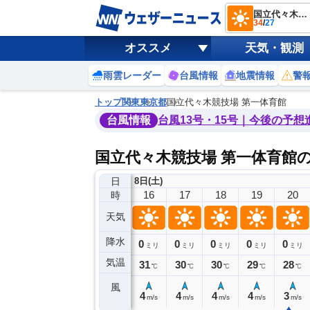
国立代々木競技場 第一体育館
34
/
27
オススメ
天気・観測
雨雲レーダー
台風情報
地震情報
警
トップ
関東
東京都
国立代々木競技場 第一体育館
台風情報
台風13号・15号｜今後の予想
国立代々木競技場 第一体育館
日
8日(土)
12
13
14
15
16
17
18
19
20
時
天気
降水
0
0
0
0
0
0
0
0
ミリ
ミリ
ミリ
ミリ
ミリ
ミリ
ミリ
ミリ
ミリ
気温
33
34
34
33
31
30
30
29
28
℃
℃
℃
℃
℃
℃
℃
℃
℃
風
4
4
4
4
4
4
4
4
3
m/s
m/s
m/s
m/s
m/s
m/s
m/s
m/s
m/s