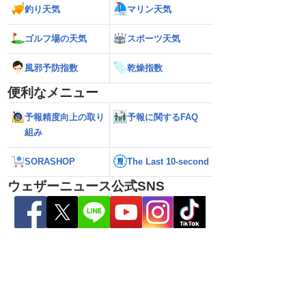
釣り天気
マリン天気
雷警戒】午後は東日
【台風13号 2026】台風離れてもスパイ
【台風15号 202
状態が非常に不安定に
ラルバンドによる大雨警戒（8日6時情
響するおそれ（8日
ゴルフ場の天気
スポーツ天気
報）
風邪予防指数
乾燥指数
便利なメニュー
予報精度向上の取り
予報に関するFAQ
組み
SORASHOP
The Last 10-second
ウェザーニュース公式SNS