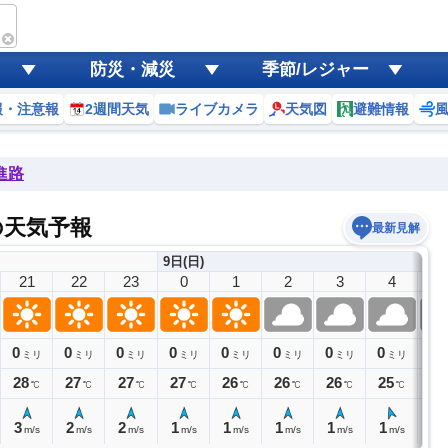
防災・減災
季節/レジャー
報・注意報
2週間天気
ライブカメラ
天気図
避難情報
進路
の天気予報
最新見解
9日(日)
21
22
23
0
1
2
3
4
5
0
0
0
0
0
0
0
0
0
ミリ
ミリ
ミリ
ミリ
ミリ
ミリ
ミリ
ミリ
28
27
27
27
26
26
26
25
25
℃
℃
℃
℃
℃
℃
℃
℃
3
2
2
1
1
1
1
1
1
m/s
m/s
m/s
m/s
m/s
m/s
m/s
m/s
m