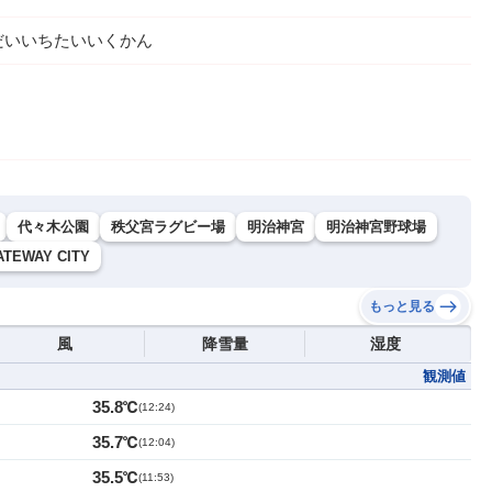
だいいちたいいくかん
代々木公園
秩父宮ラグビー場
明治神宮
明治神宮野球場
ATEWAY CITY
もっと見る
風
降雪量
湿度
観測値
35.8℃
(
12:24
)
35.7℃
(
12:04
)
35.5℃
(
11:53
)