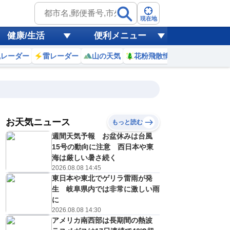
現在地
健康/生活
便利メニュー
風レーダー
雷レーダー
山の天気
花粉飛散情報
世界天気
お天気ニュース
もっと読む
週間天気予報 お盆休みは台風
6
7
8
9
10
11
12
13
15号の動向に注意 西日本や東
海は厳しい暑さ続く
2026.08.08 14:45
東日本や東北でゲリラ雷雨が発
0
0
0
0
0
0
0
0
ミリ
ミリ
ミリ
ミリ
ミリ
ミリ
ミリ
ミリ
ミリ
生 岐阜県内では非常に激しい雨
25
26
28
29
30
31
32
32
℃
℃
℃
℃
℃
℃
℃
℃
℃
に
2026.08.08 14:30
1
0
1
2
2
2
3
3
アメリカ南西部は長期間の熱波
/s
m/s
m/s
m/s
m/s
m/s
m/s
m/s
m/s