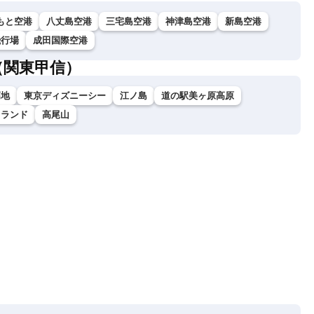
もと空港
八丈島空港
三宅島空港
神津島空港
新島空港
飛行場
成田国際空港
（関東甲信）
高地
東京ディズニーシー
江ノ島
道の駅美ヶ原高原
イランド
高尾山