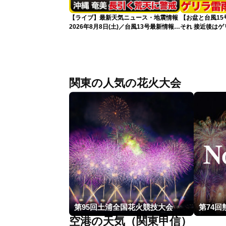
【ライブ】最新天気ニュース・地震情報
【お盆と台風1
2026年8月8日(土)／台風13号最新情報
それ 接近後は
令和8年熊本地震情報〈ウェザーニュー
スLiVEアフタヌーン・山岸愛梨／芳野達
郎〉
関東の人気の花火大会
第95回土浦全国花火競技大会
第74
空港の天気（関東甲信）