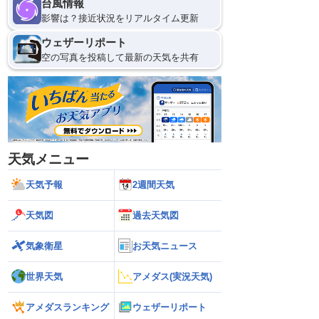
台風情報
影響は？接近状況をリアルタイム更新
ウェザーリポート
空の写真を投稿して最新の天気を共有
天気メニュー
天気予報
2週間天気
天気図
過去天気図
気象衛星
お天気ニュース
世界天気
アメダス(実況天気)
アメダスランキング
ウェザーリポート