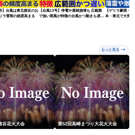
5号】台風は東北接近のお
【台風13号】停電や屋根損壊も 広範囲
【ゲリラ豪雨・落
ゲリラ雷雨の頻度高まる
で強い雨風が特徴の台風かつ動きも遅く
本・東北で大気の
影響が長引くおそれ
2026.08.08
もっと見る
回熊谷花火大会
第52回高崎まつり大花火大会