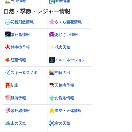
火山情報
避難情報
自然・季節・レジャー情報
花粉飛散情報
さくら開花情報
ほたる情報
あじさい情報
熱中症予報
花火天気
紅葉情報
イルミネーション
スキー＆スノボ
初日の出
初詣
天気痛予報
服装予報
お洗濯情報
紫外線情報
星空・天体情報
山の天気
空の天気