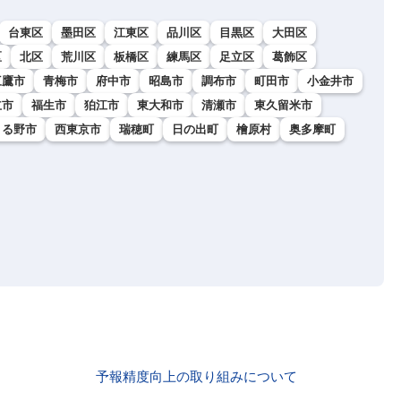
台東区
墨田区
江東区
品川区
目黒区
大田区
区
北区
荒川区
板橋区
練馬区
足立区
葛飾区
三鷹市
青梅市
府中市
昭島市
調布市
町田市
小金井市
立市
福生市
狛江市
東大和市
清瀬市
東久留米市
きる野市
西東京市
瑞穂町
日の出町
檜原村
奥多摩町
予報精度向上の取り組みについて