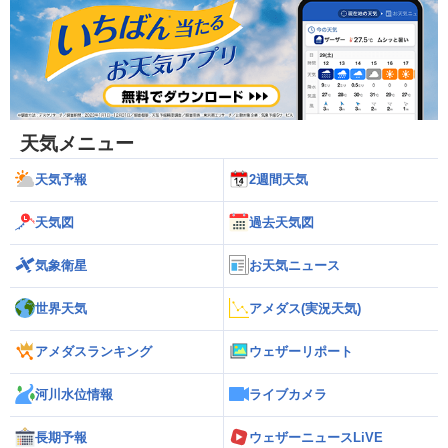
天気メニュー
天気予報
2週間天気
天気図
過去天気図
気象衛星
お天気ニュース
世界天気
アメダス(実況天気)
アメダスランキング
ウェザーリポート
河川水位情報
ライブカメラ
長期予報
ウェザーニュースLiVE