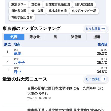
東京タワー
芝公園
旧芝離宮恩賜庭園
旧浜離宮庭園
日比谷公園
青山公園
築地場外市場
秩父宮ラグビー場
青山学院記念館
東京都のアメダスランキング
もっと見る
気温
降水量
風
降雪量
湿度
順位
地点
観測値
東京
12:29
1
練馬
35.2℃
東京
12:17
2
八王子
35.1℃
東京
12:27
3
府中
34.8℃
最新のお天気ニュース
もっと読む
台風の影響は西日本太平洋側にも 九州を中心に
大雨のおそれ
2026.08.07 08:36
熊本県天草・芦北地方で地震 最大震度3 津波の心