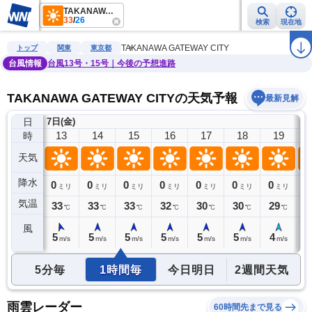
TAKANAWA GATEWAY CITY
33
/
26
検索
現在地
雨雲レーダー
台風情報
地震情報
警報・注意報
2週間天気
ラ
TAKANAWA GATEWAY CITY
トップ
関東
東京都
台風情報
台風13号・15号｜今後の予想進路
TAKANAWA GATEWAY CITYの天気予報
最新見解
日
7日(金)
12
13
14
15
16
17
18
19
時
天気
降水
0
0
0
0
0
0
0
0
0
ミリ
ミリ
ミリ
ミリ
ミリ
ミリ
ミリ
ミリ
気温
33
33
33
33
32
30
30
29
2
℃
℃
℃
℃
℃
℃
℃
℃
風
4
5
5
5
5
5
5
4
4
m/s
m/s
m/s
m/s
m/s
m/s
m/s
m/s
5分毎
1時間毎
今日明日
2週間天気
雨雲レーダー
60時間先まで見る