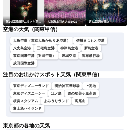
第20回那須野ふるさと花火大会
大洗海上花火大会2026
第41回調布花火
空港の天気（関東甲信）
大島空港（東京大島かめりあ空港）
信州まつもと空港
八丈島空港
三宅島空港
神津島空港
新島空港
東京国際空港（羽田空港）
茨城空港
調布飛行場
成田国際空港
注目のお出かけスポット天気（関東甲信）
東京ディズニーランド
明治神宮野球場
上高地
東京ディズニーシー
江ノ島
道の駅美ヶ原高原
横浜スタジアム
よみうりランド
高尾山
富士急ハイランド
東京都の各地の天気