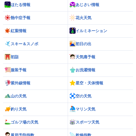
ほたる情報
あじさい情報
熱中症予報
花火天気
紅葉情報
イルミネーション
スキー＆スノボ
初日の出
初詣
天気痛予報
服装予報
お洗濯情報
紫外線情報
星空・天体情報
山の天気
空の天気
釣り天気
マリン天気
ゴルフ場の天気
スポーツ天気
風邪予防指数
乾燥指数