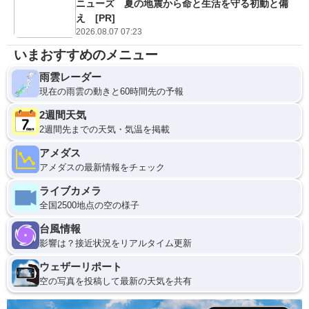
ニューズ 夏の地震から命と生活を守る初動と備
え [PR]
2026.08.07 07:23
いまおすすめのメニュー
雨雲レーダー
現在の雨雲の動きと60時間先の予報
2週間天気
2週間先までの天気・気温を掲載
アメダス
アメダスの最新情報をチェック
ライブカメラ
全国2500地点の空の様子
台風情報
影響は？接近状況をリアルタイム更新
ウェザーリポート
空の写真を投稿して最新の天気を共有