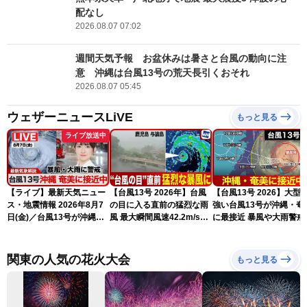
配なし
2026.08.07 07:02
週間天気予報 お盆休みは暑さと台風の動向に注
意 沖縄は台風13号の荒天長引くおそれ
2026.08.07 05:45
ウェザーニュースLiVE
もっと見る
ライブ放送中
【ライブ】最新天気ニュー
【台風13号 2026年】台風
【台風13号 2026】大型
ス・地震情報 2026年8月7
の目に入る直前の猛烈な雨
強い台風13号が沖縄・奄
日(金)／台風13号が沖縄・
風 最大瞬間風速42.2m/s観
に最接近 暴風や大雨警戒
奄美に最接近へ 令和8年
測 吹き返しも猛烈な暴風
（7日10時現在）
熊本地震情報〈ウェザーニ
になるおそれ
ュースLiVEコーヒータイ
関東の人気の花火大会
もっと見る
ム・江川清音／有賀哲夫〉