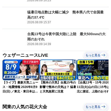
2026.08.09 16:23
猛暑日地点数は大幅に減少 熊本県八代で全国最
高の37.4℃
2026.08.09 15:37
台風13号は今夜中国大陸に上陸 最大500mmの大
雨のおそれ
2026.08.09 14:39
ウェザーニュースLiVE
もっと見る
ライブ放送中
【ライブ】最新天気ニュー
【熊本の天気】台風15号の
【台風13号・15号 2026
ス・地震情報 2026年8月9
影響で熊本の天気は？ 猛暑
11日(火)山の日に15号は
日(日) ／東北・東日本は急
と天気急変に注意
北に接近、上陸のおそれ
な雷雨に注意〈ウェザーニ
（9日15時更新）
ュースLiVEムーン・駒木結
衣／芳野達郎〉
関東の人気の花火大会
もっと見る