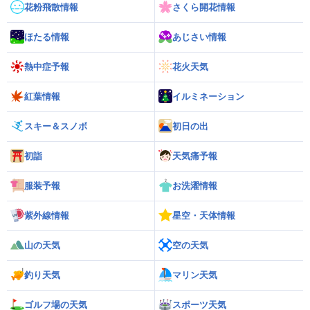
花粉飛散情報
さくら開花情報
ほたる情報
あじさい情報
熱中症予報
花火天気
紅葉情報
イルミネーション
スキー＆スノボ
初日の出
初詣
天気痛予報
服装予報
お洗濯情報
紫外線情報
星空・天体情報
山の天気
空の天気
釣り天気
マリン天気
ゴルフ場の天気
スポーツ天気