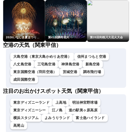
2026いなしき夏まつり花火大会
第41回調布花火
第39回利根川大花火大会
空港の天気（関東甲信）
大島空港（東京大島かめりあ空港）
信州まつもと空港
八丈島空港
三宅島空港
神津島空港
新島空港
東京国際空港（羽田空港）
茨城空港
調布飛行場
成田国際空港
注目のお出かけスポット天気（関東甲信）
東京ディズニーランド
上高地
明治神宮野球場
東京ディズニーシー
江ノ島
道の駅美ヶ原高原
横浜スタジアム
よみうりランド
富士急ハイランド
高尾山