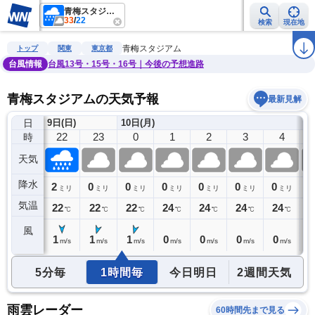
青梅スタジアム
33
/
22
検索
現在地
雨雲レーダー
台風情報
地震情報
警報・注意報
2週間天気
ラ
青梅スタジアム
トップ
関東
東京都
台風情報
台風13号・15号・16号｜今後の予想進路
青梅スタジアムの天気予報
最新見解
日
9日(日)
10日(月)
21
22
23
0
1
2
3
4
時
天気
降水
2
2
0
0
0
0
0
0
0
リ
ミリ
ミリ
ミリ
ミリ
ミリ
ミリ
ミリ
ミリ
気温
22
22
22
22
24
24
24
24
2
℃
℃
℃
℃
℃
℃
℃
℃
風
1
1
1
1
0
0
0
0
0
m/s
m/s
m/s
m/s
m/s
m/s
m/s
m/s
5分毎
1時間毎
今日明日
2週間天気
雨雲レーダー
60時間先まで見る