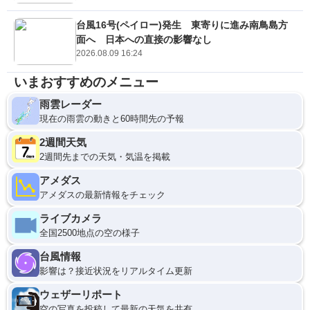
台風16号(ペイロー)発生 東寄りに進み南鳥島方
面へ 日本への直接の影響なし
2026.08.09 16:24
いまおすすめのメニュー
雨雲レーダー
現在の雨雲の動きと60時間先の予報
2週間天気
2週間先までの天気・気温を掲載
アメダス
アメダスの最新情報をチェック
ライブカメラ
全国2500地点の空の様子
台風情報
影響は？接近状況をリアルタイム更新
ウェザーリポート
空の写真を投稿して最新の天気を共有