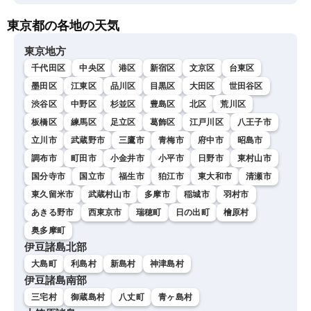
東京都の各地の天気
東京地方
千代田区
中央区
港区
新宿区
文京区
台東区
墨田区
江東区
品川区
目黒区
大田区
世田谷区
渋谷区
中野区
杉並区
豊島区
北区
荒川区
板橋区
練馬区
足立区
葛飾区
江戸川区
八王子市
立川市
武蔵野市
三鷹市
青梅市
府中市
昭島市
調布市
町田市
小金井市
小平市
日野市
東村山市
国分寺市
国立市
福生市
狛江市
東大和市
清瀬市
東久留米市
武蔵村山市
多摩市
稲城市
羽村市
あきる野市
西東京市
瑞穂町
日の出町
檜原村
奥多摩町
伊豆諸島北部
大島町
利島村
新島村
神津島村
伊豆諸島南部
三宅村
御蔵島村
八丈町
青ヶ島村