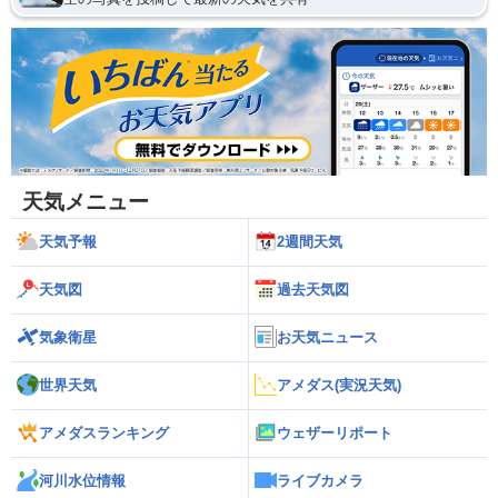
天気メニュー
天気予報
2週間天気
天気図
過去天気図
気象衛星
お天気ニュース
世界天気
アメダス(実況天気)
アメダスランキング
ウェザーリポート
河川水位情報
ライブカメラ