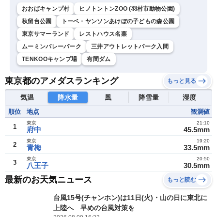
おおばキャンプ村
ヒノトントンZOO (羽村市動物公園)
秋留台公園
トーベ・ヤンソンあけぼの子どもの森公園
東京サマーランド
レストハウス名栗
ムーミンバレーパーク
三井アウトレットパーク入間
TENKOOキャンプ場
有間ダム
東京都のアメダスランキング
もっと見る
気温
降水量
風
降雪量
湿度
順位
地点
観測値
東京
21:10
1
府中
45.5mm
東京
19:20
2
青梅
33.5mm
東京
20:50
3
八王子
30.5mm
最新のお天気ニュース
もっと読む
台風15号(チャンホン)は11日(火)・山の日に東北に
上陸へ 早めの台風対策を