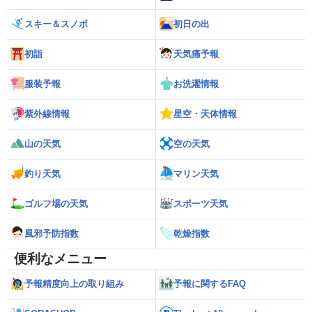
スキー＆スノボ
初日の出
初詣
天気痛予報
服装予報
お洗濯情報
紫外線情報
星空・天体情報
山の天気
空の天気
釣り天気
マリン天気
ゴルフ場の天気
スポーツ天気
風邪予防指数
乾燥指数
便利なメニュー
予報精度向上の取り組み
予報に関するFAQ