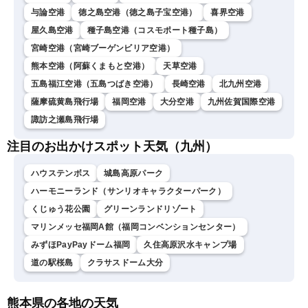
与論空港
徳之島空港（徳之島子宝空港）
喜界空港
屋久島空港
種子島空港（コスモポート種子島）
宮崎空港（宮崎ブーゲンビリア空港）
熊本空港（阿蘇くまもと空港）
天草空港
五島福江空港（五島つばき空港）
長崎空港
北九州空港
薩摩硫黄島飛行場
福岡空港
大分空港
九州佐賀国際空港
諏訪之瀬島飛行場
注目のお出かけスポット天気（九州）
ハウステンボス
城島高原パーク
ハーモニーランド（サンリオキャラクターパーク）
くじゅう花公園
グリーンランドリゾート
マリンメッセ福岡A館（福岡コンベンションセンター）
みずほPayPayドーム福岡
久住高原沢水キャンプ場
道の駅桜島
クラサスドーム大分
熊本県の各地の天気