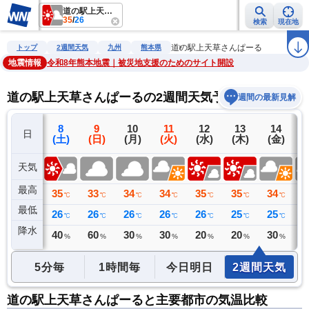
道の駅上天草さんぱーる
35
/
26
検索
現在地
雨雲レーダー
台風情報
地震情報
警報・注意報
2週間天気
ラ
道の駅上天草さんぱーる
トップ
2週間天気
九州
熊本県
地震情報
令和8年熊本地震｜被災地支援のためのサイト開設
道の駅上天草さんぱーるの2週間天気予報
週間の最新見解
7
8
9
10
11
12
13
14
日
(金)
(土)
(日)
(月)
(火)
(水)
(木)
(金)
(
天気
最高
36
35
33
34
34
35
35
34
3
℃
℃
℃
℃
℃
℃
℃
℃
最低
26
26
26
26
26
26
25
25
2
℃
℃
℃
℃
℃
℃
℃
℃
降水
9
40
60
30
30
20
20
30
3
ミリ
%
%
%
%
%
%
%
5分毎
1時間毎
今日明日
2週間天気
道の駅上天草さんぱーると主要都市の気温比較