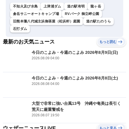
不知火及び水島
上津浦ダム
道の駅有明
龍ヶ岳
倉岳サニーオートキャンプ場
RVパーク 御立岬公園
旧熊本藩八代城主浜御茶屋（松浜軒）庭園
道の駅たのうら
石打ダム
最新のお天気ニュース
もっと読む
今日のこよみ・今週のこよみ 2026年8月9日(日)
2026.08.09 04:00
今日のこよみ・今週のこよみ 2026年8月8日(土)
2026.08.08 04:00
大型で非常に強い台風13号 沖縄や奄美は長引く
荒天に厳重警戒を
2026.08.07 19:50
ウェザーニュースLiVE
もっと見る