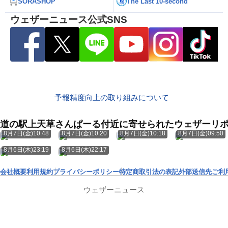
SORASHOP
The Last 10-second
ウェザーニュース公式SNS
予報精度向上の取り組みについて
道の駅上天草さんぱーる付近に寄せられたウェザーリ
8月7日(金)10:48
8月7日(金)10:20
8月7日(金)10:18
8月7日(金)09:50
8月6日(木)23:19
8月6日(木)22:17
会社概要
利用規約
プライバシーポリシー
特定商取引法の表記
外部送信先
ご利
ウェザーニュース