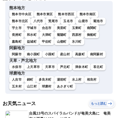
熊本地方
熊本市中央区
熊本市東区
熊本市西区
熊本市南区
熊本市北区
八代市
荒尾市
玉名市
山鹿市
菊池市
宇土市
宇城市
合志市
美里町
玉東町
南関町
長洲町
和水町
大津町
菊陽町
西原村
御船町
嘉島町
益城町
甲佐町
山都町
氷川町
阿蘇地方
阿蘇市
南小国町
小国町
産山村
高森町
南阿蘇村
天草・芦北地方
水俣市
上天草市
天草市
芦北町
津奈木町
苓北町
球磨地方
人吉市
錦町
多良木町
湯前町
水上村
相良村
五木村
山江村
球磨村
あさぎり町
お天気ニュース
もっと読む
台風13号のスパイラルバンドが奄美大島に 奄美