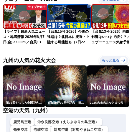
ライブ放送中
【ライブ】最新天気ニュー
【台風15号 2026】今後の
【台風13号 2026】雨風
ス・地震情報 2026年8月7
進路は？北日本に接近・上
影響はいつまで続く？／
日(金) 23:00〜／台風13号
陸する可能性も（7日22時
ェザーニュース気象予報
の影響長引く 〈ウェザーニ
情報）
解説（7日22時情報）
ュースLiVE・川畑玲〉
九州の人気の花火大会
もっと見る
第39回やつしろ全国花火競技大会
町制施行70周年記念 第48回南種子町ロケット祭
2026志布志みなとまつり
空港の天気（九州）
鹿児島空港
沖永良部空港（えらぶゆりの島空港）
奄美空港
壱岐空港
対馬空港（対馬やまねこ空港）