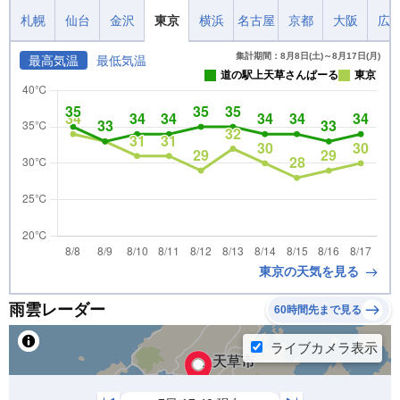
札幌
仙台
金沢
東京
横浜
名古屋
京都
大阪
広
集計期間：8月8日(土)～8月17日(月)
最高気温
最低気温
道の駅上天草さんぱーる
東京
東京の天気を見る
雨雲レーダー
60時間先まで見る