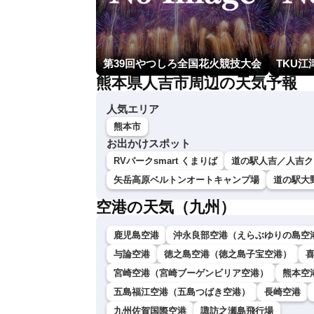
第39回やつしろ全国花火競技大会
TKU江
熊本県人吉市周辺の天気予報
人気エリア
熊本市
お出かけスポット
RVパークsmart くまりば
道の駅人吉／人吉ク
矢岳高原ベルトンオートキャンプ場
道の駅大
空港の天気（九州）
鹿児島空港
沖永良部空港（えらぶゆりの島空
与論空港
徳之島空港（徳之島子宝空港）
宮崎空港（宮崎ブーゲンビリア空港）
熊本空
五島福江空港（五島つばき空港）
長崎空港
九州佐賀国際空港
諏訪之瀬島飛行場