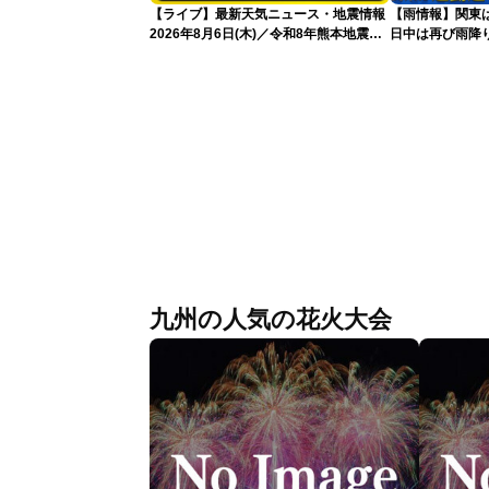
【ライブ】最新天気ニュース・地震情報
【雨情報】関東
2026年8月6日(木)／令和8年熊本地震情
日中は再び雨降
報／台風13号が大東島地方に最接近 沖
縄は荒天警戒〈ウェザーニュースLiVEモ
ーニング・岡本結子／山口剛央〉
九州の人気の花火大会