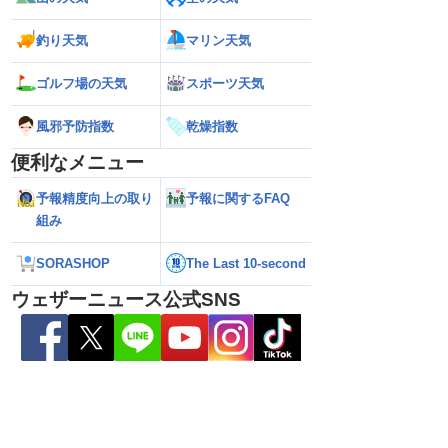
縄・大東島地方に接近
【予報士解説】台風が再発達するサイン
【台風13号・15号 
おそれ（6日5時更新）
「ERC」とは
縄・大東島地方に接近 荒天が長引
釣り天気
マリン天気
れ（5日21時更新）
ゴルフ場の天気
スポーツ天気
風邪予防指数
乾燥指数
便利なメニュー
予報精度向上の取り
予報に関するFAQ
組み
SORASHOP
The Last 10-second
ウェザーニュース公式SNS