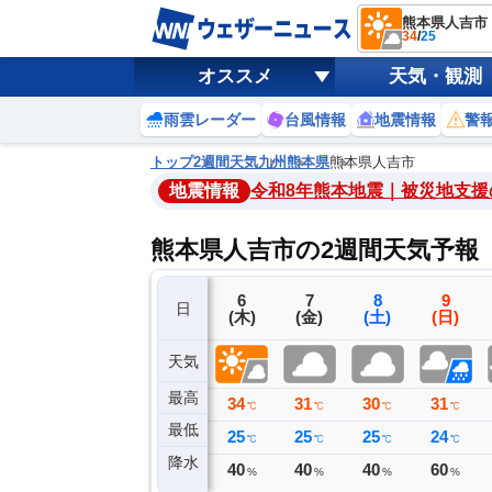
熊本県人吉市
34
/
25
オススメ
天気・観測
雨雲レーダー
台風情報
地震情報
警
トップ
2週間天気
九州
熊本県
熊本県人吉市
地震情報
令和8年熊本地震｜被災地支援
熊本県人吉市の2週間天気予報
3
4
5
6
7
8
9
日
(月)
(火)
(水)
(木)
(金)
(土)
(日)
天気
最高
39
35
36
34
31
30
31
℃
℃
℃
℃
℃
℃
℃
最低
26
26
25
25
25
25
24
℃
℃
℃
℃
℃
℃
℃
降水
0
0
0
40
40
40
60
ミリ
ミリ
ミリ
%
%
%
%