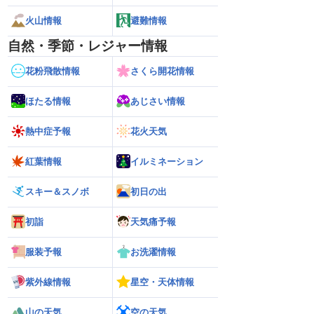
火山情報
避難情報
自然・季節・レジャー情報
花粉飛散情報
さくら開花情報
ほたる情報
あじさい情報
熱中症予報
花火天気
紅葉情報
イルミネーション
スキー＆スノボ
初日の出
初詣
天気痛予報
服装予報
お洗濯情報
紫外線情報
星空・天体情報
山の天気
空の天気