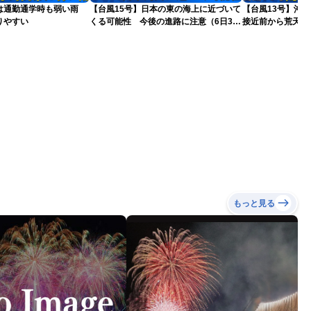
は通勤通学時も弱い雨
【台風15号】日本の東の海上に近づいて
【台風13号】沖
りやすい
くる可能性 今後の進路に注意（6日3時
接近前から荒天の
更新）
もっと見る