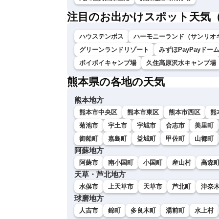
注目のお出かけスポット天気
ハウステンボス
ハーモニーランド（サンリオ
グリーンランドリゾート
みずほPayPayドー
ボイボイキャンプ場
久住高原沢水キャンプ場
熊本県の各地の天気
熊本地方
熊本市中央区
熊本市東区
熊本市西区
熊
菊池市
宇土市
宇城市
合志市
美里町
御船町
嘉島町
益城町
甲佐町
山都町
阿蘇地方
阿蘇市
南小国町
小国町
産山村
高森
天草・芦北地方
水俣市
上天草市
天草市
芦北町
津奈
球磨地方
人吉市
錦町
多良木町
湯前町
水上村