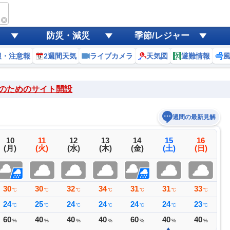
防災・減災
季節/レジャー
報・注意報
2週間天気
ライブカメラ
天気図
避難情報
のためのサイト開設
週間の最新見解
10
11
12
13
14
15
16
(月)
(火)
(水)
(木)
(金)
(土)
(日)
30
30
32
34
31
31
33
3
℃
℃
℃
℃
℃
℃
℃
24
25
24
24
24
24
23
2
℃
℃
℃
℃
℃
℃
℃
60
40
40
40
60
40
40
4
%
%
%
%
%
%
%