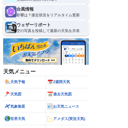
台風情報
影響は？接近状況をリアルタイム更新
ウェザーリポート
空の写真を投稿して最新の天気を共有
天気メニュー
天気予報
2週間天気
天気図
過去天気図
気象衛星
お天気ニュース
世界天気
アメダス(実況天気)