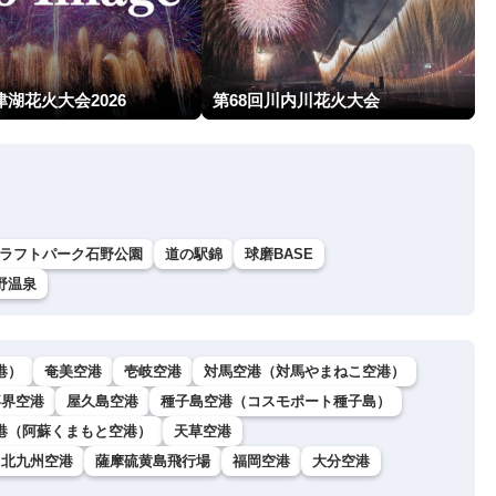
津湖花火大会2026
第68回川内川花火大会
ラフトパーク石野公園
道の駅錦
球磨BASE
野温泉
港）
奄美空港
壱岐空港
対馬空港（対馬やまねこ空港）
喜界空港
屋久島空港
種子島空港（コスモポート種子島）
港（阿蘇くまもと空港）
天草空港
北九州空港
薩摩硫黄島飛行場
福岡空港
大分空港