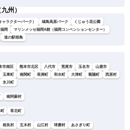
（九州）
キャラクターパーク）
城島高原パーク
くじゅう花公園
ム福岡
マリンメッセ福岡A館（福岡コンベンションセンター）
道の駅桜島
本市南区
熊本市北区
八代市
荒尾市
玉名市
山鹿市
玉東町
南関町
長洲町
和水町
大津町
菊陽町
西原村
氷川町
町
南阿蘇村
木町
苓北町
相良村
五木村
山江村
球磨村
あさぎり町