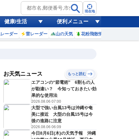
現在地
健康/生活
便利メニュー
風レーダー
雷レーダー
山の天気
花粉飛散情報
世界天気
お天気ニュース
もっと読む
17
18
19
20
エアコンの“節電術” 6割もの人
(月)
(火)
(水)
(木)
予報の
が勘違い？ 今知っておきたい効
E
E
E
E
信頼度
高
果的な使用法
A
2026.08.06 07:00
B
大型で強い台風13号は沖縄や奄
C
2
34
34
33
D
美に接近 大型の台風15号は今
℃
℃
℃
℃
E
後の進路に注意
4
23
23
22
低
℃
℃
℃
℃
2026.08.06 06:09
？
0
30
30
30
今日8月6日(木)の天気予報 沖縄
%
%
%
%