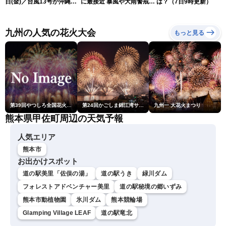
日(金)／台風13号が沖縄・
に最接近 暴風や大雨警戒
は？（7日9時更新）
奄美に最接近へ 令和8年
（7日10時現在）
熊本地震情報〈ウェザーニ
ュースLiVEコーヒータイ
九州の人気の花火大会
もっと見る
ム・江川清音／有賀哲夫〉
第39回やつしろ全国花火競技大会
第24回かごしま錦江湾サマーナイト大花火大会
九州一 大花火まつり
熊本県甲佐町周辺の天気予報
人気エリア
熊本市
お出かけスポット
道の駅美里「佐俣の湯」
道の駅うき
緑川ダム
フォレストアドベンチャー美里
道の駅秘境の郷いずみ
熊本市動植物園
氷川ダム
熊本競輪場
Glamping Village LEAF
道の駅竜北