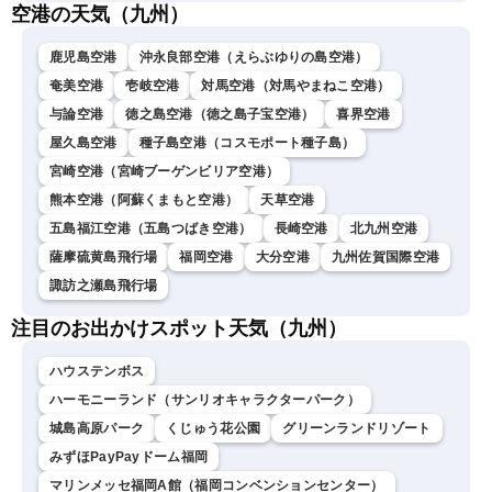
空港の天気（九州）
鹿児島空港
沖永良部空港（えらぶゆりの島空港）
奄美空港
壱岐空港
対馬空港（対馬やまねこ空港）
与論空港
徳之島空港（徳之島子宝空港）
喜界空港
屋久島空港
種子島空港（コスモポート種子島）
宮崎空港（宮崎ブーゲンビリア空港）
熊本空港（阿蘇くまもと空港）
天草空港
五島福江空港（五島つばき空港）
長崎空港
北九州空港
薩摩硫黄島飛行場
福岡空港
大分空港
九州佐賀国際空港
諏訪之瀬島飛行場
注目のお出かけスポット天気（九州）
ハウステンボス
ハーモニーランド（サンリオキャラクターパーク）
城島高原パーク
くじゅう花公園
グリーンランドリゾート
みずほPayPayドーム福岡
マリンメッセ福岡A館（福岡コンベンションセンター）