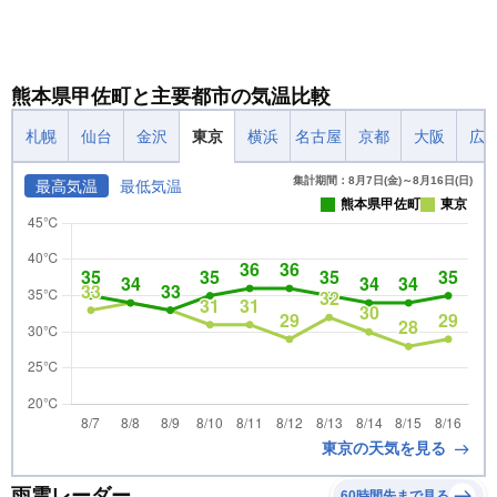
熊本県甲佐町と主要都市の気温比較
札幌
仙台
金沢
東京
横浜
名古屋
京都
大阪
広
集計期間：8月7日(金)～8月16日(日)
最高気温
最低気温
熊本県甲佐町
東京
東京の天気を見る
雨雲レーダー
60時間先まで見る