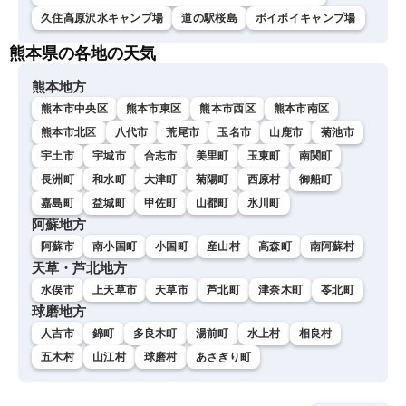
久住高原沢水キャンプ場
道の駅桜島
ボイボイキャンプ場
熊本県の各地の天気
熊本地方
熊本市中央区
熊本市東区
熊本市西区
熊本市南区
熊本市北区
八代市
荒尾市
玉名市
山鹿市
菊池市
宇土市
宇城市
合志市
美里町
玉東町
南関町
長洲町
和水町
大津町
菊陽町
西原村
御船町
嘉島町
益城町
甲佐町
山都町
氷川町
阿蘇地方
阿蘇市
南小国町
小国町
産山村
高森町
南阿蘇村
天草・芦北地方
水俣市
上天草市
天草市
芦北町
津奈木町
苓北町
球磨地方
人吉市
錦町
多良木町
湯前町
水上村
相良村
五木村
山江村
球磨村
あさぎり町