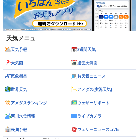
天気メニュー
天気予報
2週間天気
天気図
過去天気図
気象衛星
お天気ニュース
世界天気
アメダス(実況天気)
アメダスランキング
ウェザーリポート
河川水位情報
ライブカメラ
長期予報
ウェザーニュースLiVE