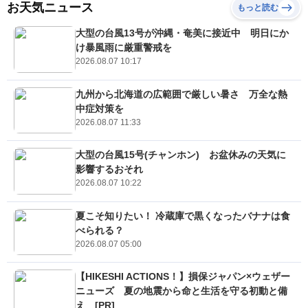
お天気ニュース
もっと読む
大型の台風13号が沖縄・奄美に接近中 明日にか
け暴風雨に厳重警戒を
2026.08.07 10:17
九州から北海道の広範囲で厳しい暑さ 万全な熱
中症対策を
2026.08.07 11:33
大型の台風15号(チャンホン) お盆休みの天気に
影響するおそれ
2026.08.07 10:22
夏こそ知りたい！ 冷蔵庫で黒くなったバナナは食
べられる？
2026.08.07 05:00
【HIKESHI ACTIONS！】損保ジャパン×ウェザー
ニューズ 夏の地震から命と生活を守る初動と備
え [PR]