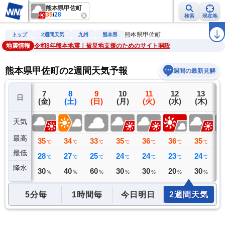
熊本県甲佐町
35
/
28
検索
現在地
雨雲レーダー
台風情報
地震情報
警報・注意報
2週間天気
ラ
熊本県甲佐町
トップ
2週間天気
九州
熊本県
地震情報
令和8年熊本地震｜被災地支援のためのサイト開設
熊本県甲佐町の2週間天気予報
週間の最新見解
6
7
8
9
10
11
12
13
日
(木)
(金)
(土)
(日)
(月)
(火)
(水)
(木)
(
天気
最高
36
35
34
33
35
36
36
35
3
℃
℃
℃
℃
℃
℃
℃
℃
最低
27
28
27
25
24
24
23
24
2
℃
℃
℃
℃
℃
℃
℃
℃
降水
0
30
40
60
30
30
20
30
3
ミリ
%
%
%
%
%
%
%
5分毎
1時間毎
今日明日
2週間天気