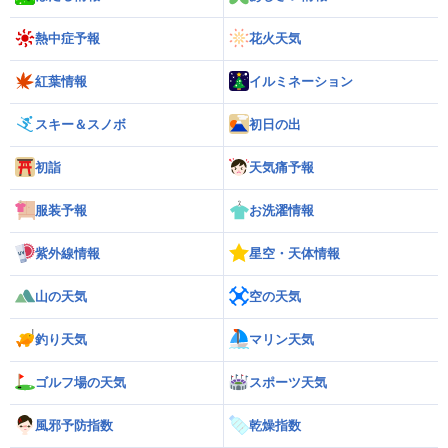
熱中症予報
花火天気
紅葉情報
イルミネーション
スキー＆スノボ
初日の出
初詣
天気痛予報
服装予報
お洗濯情報
紫外線情報
星空・天体情報
山の天気
空の天気
釣り天気
マリン天気
ゴルフ場の天気
スポーツ天気
風邪予防指数
乾燥指数