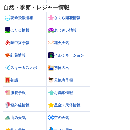
自然・季節・レジャー情報
花粉飛散情報
さくら開花情報
ほたる情報
あじさい情報
熱中症予報
花火天気
紅葉情報
イルミネーション
スキー＆スノボ
初日の出
初詣
天気痛予報
服装予報
お洗濯情報
紫外線情報
星空・天体情報
山の天気
空の天気