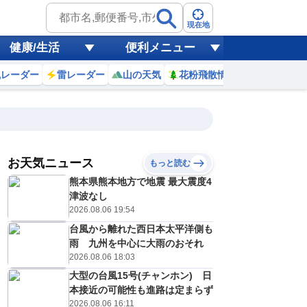
現在地
健康/生活
便利メニュー
風レーダー
雷レーダー
山の天気
花粉飛散情報
世界天気
お天気ニュース
もっと読む
18
19
20
21
熊本県熊本地方で地震 最大震度4
(火)
(水)
(木)
(金)
予報の
津波なし
D
E
E
E
信頼度
高
2026.08.06 19:54
A
台風から離れた西日本太平洋側も
B
C
雨 九州を中心に大雨のおそれ
0
30
32
32
D
℃
℃
℃
℃
2026.08.06 18:03
E
1
21
21
22
低
℃
℃
大型の台風15号(チャンホン) 日
℃
℃
？
本接近の可能性も進路は定まらず
0
30
30
30
%
%
%
%
2026.08.06 16:11