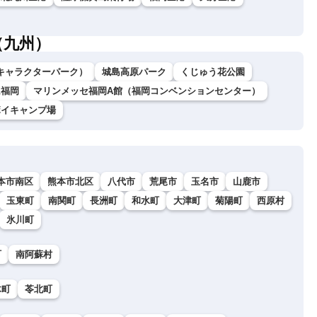
（九州）
キャラクターパーク）
城島高原パーク
くじゅう花公園
ム福岡
マリンメッセ福岡A館（福岡コンベンションセンター）
ボイキャンプ場
本市南区
熊本市北区
八代市
荒尾市
玉名市
山鹿市
玉東町
南関町
長洲町
和水町
大津町
菊陽町
西原村
氷川町
町
南阿蘇村
木町
苓北町