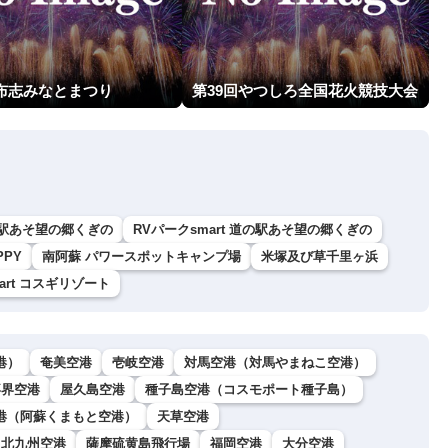
志布志みなとまつり
第39回やつしろ全国花火競技大会
駅あそ望の郷くぎの
RVパークsmart 道の駅あそ望の郷くぎの
PPY
南阿蘇 パワースポットキャンプ場
米塚及び草千里ヶ浜
art コスギリゾート
港）
奄美空港
壱岐空港
対馬空港（対馬やまねこ空港）
喜界空港
屋久島空港
種子島空港（コスモポート種子島）
港（阿蘇くまもと空港）
天草空港
北九州空港
薩摩硫黄島飛行場
福岡空港
大分空港