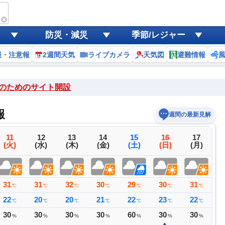
防災・減災
季節/レジャー
報・注意報
2週間天気
ライブカメラ
天気図
避難情報
のためのサイト開設
報
週間の最新見解
11
12
13
14
15
16
17
(火)
(水)
(木)
(金)
(土)
(日)
(月)
31
31
32
30
29
30
31
3
℃
℃
℃
℃
℃
℃
℃
22
20
20
21
22
23
22
2
℃
℃
℃
℃
℃
℃
℃
30
30
30
30
60
30
30
3
%
%
%
%
%
%
%