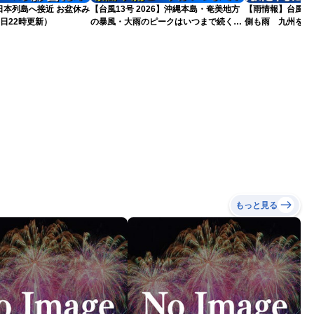
島へ接近 お盆休み
【台風13号 2026】沖縄本島・奄美地方
【雨情報】台風か
日22時更新）
の暴風・大雨のピークはいつまで続く？
側も雨 九州を中
（6日18時更新）
もっと見る