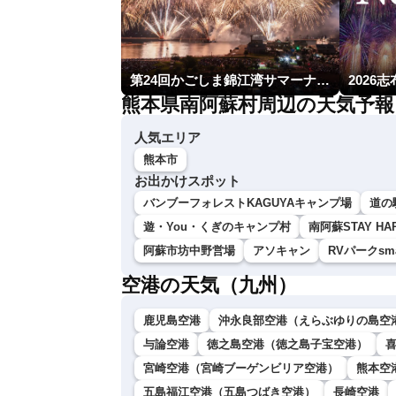
第24回かごしま錦江湾サマーナイト大花火大会
2026
熊本県南阿蘇村周辺の天気予報
人気エリア
熊本市
お出かけスポット
バンブーフォレストKAGUYAキャンプ場
道の
遊・You・くぎのキャンプ村
南阿蘇STAY HA
阿蘇市坊中野営場
アソキャン
RVパークsm
空港の天気（九州）
鹿児島空港
沖永良部空港（えらぶゆりの島空
与論空港
徳之島空港（徳之島子宝空港）
宮崎空港（宮崎ブーゲンビリア空港）
熊本空
五島福江空港（五島つばき空港）
長崎空港