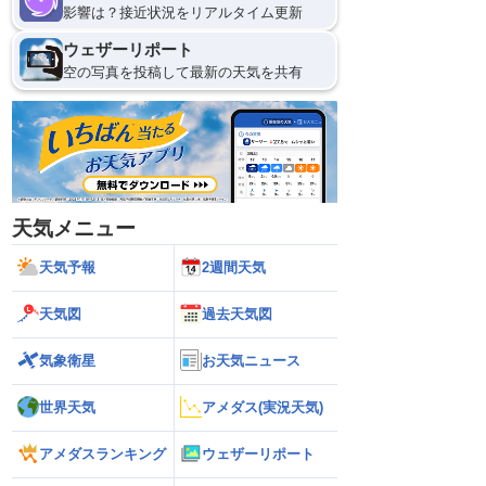
影響は？接近状況をリアルタイム更新
ウェザーリポート
空の写真を投稿して最新の天気を共有
天気メニュー
天気予報
2週間天気
天気図
過去天気図
気象衛星
お天気ニュース
世界天気
アメダス(実況天気)
アメダスランキング
ウェザーリポート