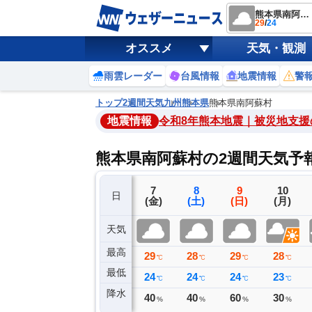
熊本県南阿蘇村
29
/
24
オススメ
天気・観測
雨雲レーダー
台風情報
地震情報
警
トップ
2週間天気
九州
熊本県
熊本県南阿蘇村
地震情報
令和8年熊本地震｜被災地支援
熊本県南阿蘇村の2週間天気予
4
5
6
7
8
9
10
日
(火)
(水)
(木)
(金)
(土)
(日)
(月)
天気
最高
31
33
31
29
28
29
28
℃
℃
℃
℃
℃
℃
℃
最低
24
23
24
24
24
24
23
℃
℃
℃
℃
℃
℃
℃
降水
1
0
0
40
40
60
30
ミリ
ミリ
ミリ
%
%
%
%