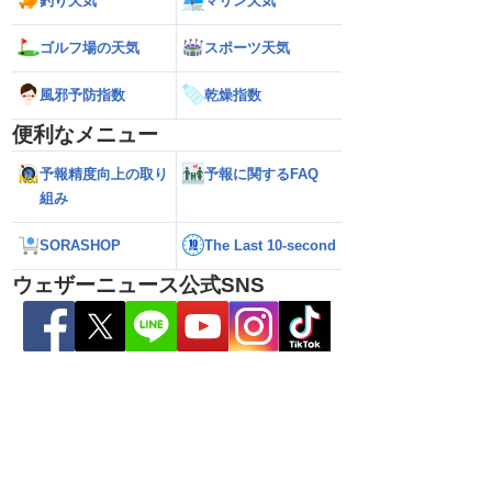
釣り天気
マリン天気
ら離れた西日本太平洋
【熊本八代で39℃観測】被災地・熊本へ
【台風15号 202
心に大雨のおそれ
台風による雨風の影響は？
の可能性も進路は定
ゴルフ場の天気
スポーツ天気
新）
風邪予防指数
乾燥指数
便利なメニュー
予報精度向上の取り
予報に関するFAQ
組み
SORASHOP
The Last 10-second
ウェザーニュース公式SNS