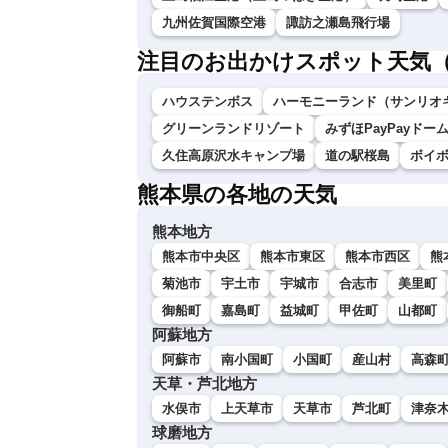
九州佐賀国際空港
諏訪之瀬島飛行場
注目のお出かけスポット天気
ハウステンボス
ハーモニーランド（サンリオ
グリーンランドリゾート
みずほPayPayドー
久住高原沢水キャンプ場
道の駅桜島
ボイ
熊本県の各地の天気
熊本地方
熊本市中央区
熊本市東区
熊本市西区
熊
菊池市
宇土市
宇城市
合志市
美里町
御船町
嘉島町
益城町
甲佐町
山都町
阿蘇地方
阿蘇市
南小国町
小国町
産山村
高森
天草・芦北地方
水俣市
上天草市
天草市
芦北町
津奈
球磨地方