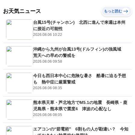
お天気ニュース
もっと読む
台風15号(チャンホン) 北西に進んで来週は本州
に接近の可能性
2026.08.06 10:22
沖縄から九州が台風13号(ドルフィン)の強風域
荒天への早めの警戒を
2026.08.06 09:58
今日も西日本中心に危険な暑さ 酷暑に迫る予想
も 熱中症に厳重警戒
2026.08.06 08:35
熊本県天草・芦北地方でM5.1の地震 長崎県・鹿
児島県・熊本県で震度4 津波の心配なし
2026.08.06 08:05
エアコンの“節電術” 6割もの人が勘違い？ 今知