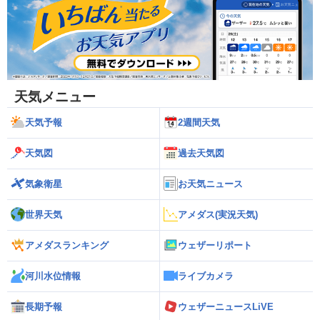
天気メニュー
天気予報
2週間天気
天気図
過去天気図
気象衛星
お天気ニュース
世界天気
アメダス(実況天気)
アメダスランキング
ウェザーリポート
河川水位情報
ライブカメラ
長期予報
ウェザーニュースLiVE