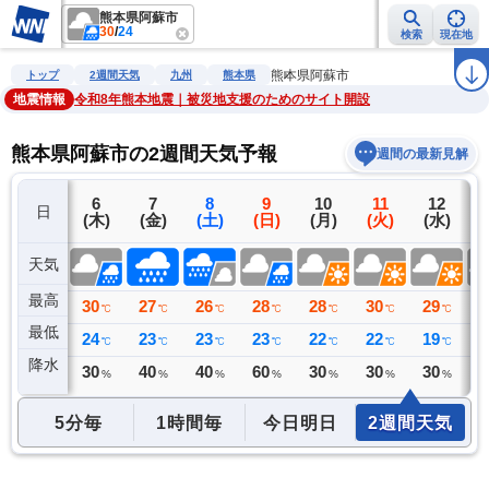
熊本県阿蘇市
30
/
24
検索
現在地
雨雲レーダー
台風情報
地震情報
警報・注意報
2週間天気
ラ
熊本県阿蘇市
トップ
2週間天気
九州
熊本県
地震情報
令和8年熊本地震｜被災地支援のためのサイト開設
熊本県阿蘇市の2週間天気予報
週間の最新見解
5
6
7
8
9
10
11
12
日
(水)
(木)
(金)
(土)
(日)
(月)
(火)
(水)
(
天気
最高
32
30
27
26
28
28
30
29
3
℃
℃
℃
℃
℃
℃
℃
℃
最低
23
24
23
23
23
22
22
19
2
℃
℃
℃
℃
℃
℃
℃
℃
降水
0
30
40
40
60
30
30
30
3
ミリ
%
%
%
%
%
%
%
5分毎
1時間毎
今日明日
2週間天気