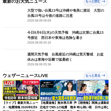
最新のお天気ニュース
もっと読む
大型で強い台風13号は沖縄や奄美に接近 大型の
台風15号は今後の進路に注意
2026.08.06 06:09
今日8月6日(木)の天気予報 沖縄は次第に台風13
号接近 西日本や東海は危険な暑さ
2026.08.06 05:16
週間天気予報 台風接近の沖縄は荒天警戒 お盆
休みは東海や近畿で猛暑続く
2026.08.06 05:38
ウェザーニュースLiVE
もっと見る
ライブ放送中
【ライブ】最新天気ニュー
【地震速報】熊本県天草･芦
【雨情報】関東は通勤通
ス・地震情報 2026年8月6
北地方でM5.1の地震 熊本
時も弱い雨 日中は再び