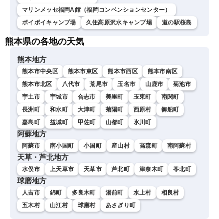
マリンメッセ福岡A館（福岡コンベンションセンター）
ボイボイキャンプ場
久住高原沢水キャンプ場
道の駅桜島
熊本県の各地の天気
熊本地方
熊本市中央区
熊本市東区
熊本市西区
熊本市南区
熊本市北区
八代市
荒尾市
玉名市
山鹿市
菊池市
宇土市
宇城市
合志市
美里町
玉東町
南関町
長洲町
和水町
大津町
菊陽町
西原村
御船町
嘉島町
益城町
甲佐町
山都町
氷川町
阿蘇地方
阿蘇市
南小国町
小国町
産山村
高森町
南阿蘇村
天草・芦北地方
水俣市
上天草市
天草市
芦北町
津奈木町
苓北町
球磨地方
人吉市
錦町
多良木町
湯前町
水上村
相良村
五木村
山江村
球磨村
あさぎり町