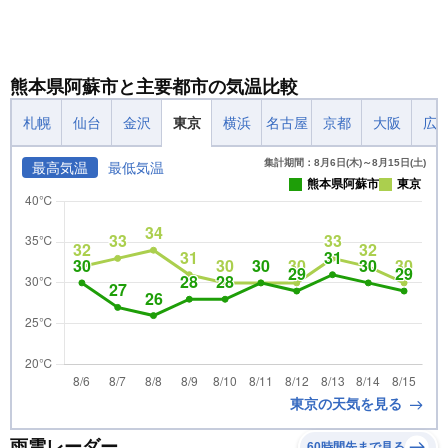
熊本県阿蘇市と主要都市の気温比較
札幌
仙台
金沢
東京
横浜
名古屋
京都
大阪
広
集計期間：8月6日(木)～8月15日(土)
最高気温
最低気温
熊本県阿蘇市
東京
東京の天気を見る
雨雲レーダー
60時間先まで見る