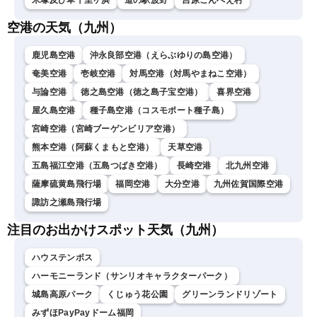
米塚及び草千里ヶ浜
道の駅波野
吉原ごんべえ村
空港の天気（九州）
鹿児島空港
沖永良部空港（えらぶゆりの島空港）
奄美空港
壱岐空港
対馬空港（対馬やまねこ空港）
与論空港
徳之島空港（徳之島子宝空港）
喜界空港
屋久島空港
種子島空港（コスモポート種子島）
宮崎空港（宮崎ブーゲンビリア空港）
熊本空港（阿蘇くまもと空港）
天草空港
五島福江空港（五島つばき空港）
長崎空港
北九州空港
薩摩硫黄島飛行場
福岡空港
大分空港
九州佐賀国際空港
諏訪之瀬島飛行場
注目のお出かけスポット天気（九州）
ハウステンボス
ハーモニーランド（サンリオキャラクターパーク）
城島高原パーク
くじゅう花公園
グリーンランドリゾート
みずほPayPayドーム福岡