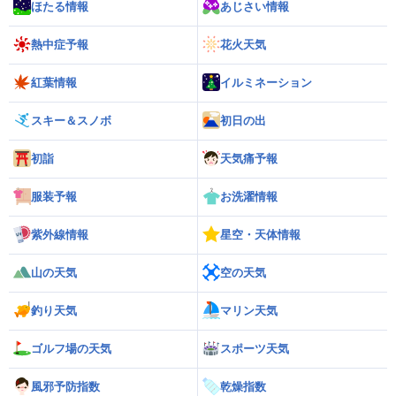
ほたる情報
あじさい情報
熱中症予報
花火天気
紅葉情報
イルミネーション
スキー＆スノボ
初日の出
初詣
天気痛予報
服装予報
お洗濯情報
紫外線情報
星空・天体情報
山の天気
空の天気
釣り天気
マリン天気
ゴルフ場の天気
スポーツ天気
風邪予防指数
乾燥指数