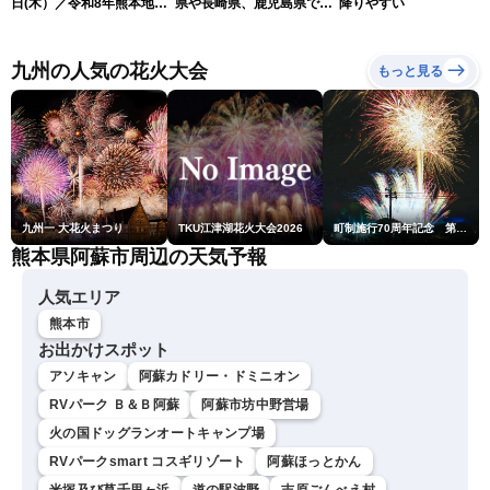
日(木）／令和8年熊本地震
県や長崎県、鹿児島県で震
降りやすい
情報／台風13号が大東島地
度4を観測
方に最接近 沖縄は荒天警
戒 〈ウェザーニュースLiVE
九州の人気の花火大会
もっと見る
コーヒータイム・魚住茉由
／山口剛央〉
九州一 大花火まつり
TKU江津湖花火大会2026
町制施行70周年記念 第48回南種子町ロケット祭
熊本県阿蘇市周辺の天気予報
人気エリア
熊本市
お出かけスポット
アソキャン
阿蘇カドリー・ドミニオン
RVパーク Ｂ＆Ｂ阿蘇
阿蘇市坊中野営場
火の国ドッグランオートキャンプ場
RVパークsmart コスギリゾート
阿蘇ほっとかん