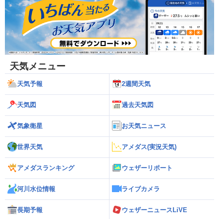
天気メニュー
天気予報
2週間天気
天気図
過去天気図
気象衛星
お天気ニュース
世界天気
アメダス(実況天気)
アメダスランキング
ウェザーリポート
河川水位情報
ライブカメラ
長期予報
ウェザーニュースLiVE