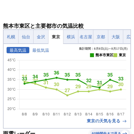
熊本市東区と主要都市の気温比較
札幌
仙台
金沢
東京
横浜
名古屋
京都
大阪
広
集計期間：8月8日(土)～8月17日(月)
最高気温
最低気温
熊本市東区
東京
東京の天気を見る
雨雲レーダー
60時間先まで見る