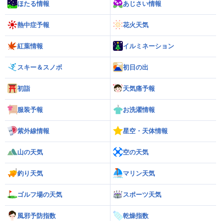
ほたる情報
あじさい情報
熱中症予報
花火天気
紅葉情報
イルミネーション
スキー＆スノボ
初日の出
初詣
天気痛予報
服装予報
お洗濯情報
紫外線情報
星空・天体情報
山の天気
空の天気
釣り天気
マリン天気
ゴルフ場の天気
スポーツ天気
風邪予防指数
乾燥指数