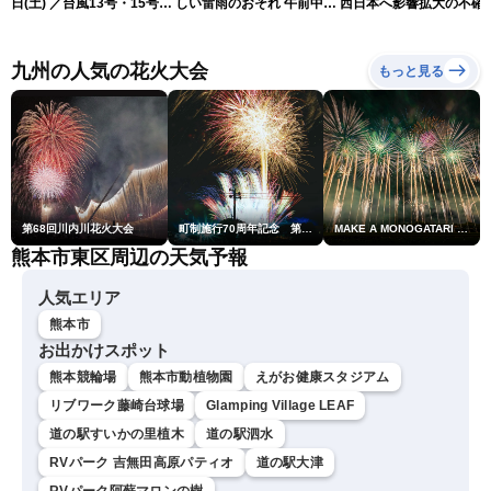
日(土) ／台風13号・15号
しい雷雨のおそれ 午前中か
西日本へ影響拡大の不確
ゲリラ雷雨最新見解 令和
ら雨雲急発達の危険も
性
8年熊本地震情報〈ウェザ
ーニュースLiVEムーン・戸
九州の人気の花火大会
もっと見る
北美月／芳野達郎〉
第68回川内川花火大会
町制施行70周年記念 第48回南種子町ロケット祭
MAKE A MONOGATARI 2026
熊本市東区周辺の天気予報
人気エリア
熊本市
お出かけスポット
熊本競輪場
熊本市動植物園
えがお健康スタジアム
リブワーク藤崎台球場
Glamping Village LEAF
道の駅すいかの里植木
道の駅泗水
RVパーク 吉無田高原パティオ
道の駅大津