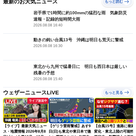
最新のお天気ニュース
もっと読む
岩手県で1時間に約100mmの猛烈な雨 気象防災
速報・記録的短時間大雨
2026.08.08 16:40
動きの鈍い台風13号 沖縄は明日も荒天に警戒
2026.08.08 16:30
東北から九州で猛暑日に 明日も西日本は厳しい
残暑の予想
2026.08.08 15:40
ウェザーニュースLiVE
もっと見る
ライブ放送中
【ライブ】最新天気ニュー
【ゲリラ雷雨警戒】あす9
【台風15号】進路に複雑
ス・地震情報 2026年8月8
日(日)も東北や東日本で激
変化・東北上陸の可能性