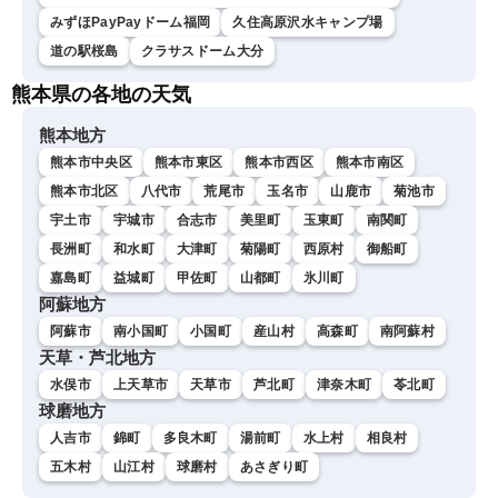
みずほPayPayドーム福岡
久住高原沢水キャンプ場
道の駅桜島
クラサスドーム大分
熊本県の各地の天気
熊本地方
熊本市中央区
熊本市東区
熊本市西区
熊本市南区
熊本市北区
八代市
荒尾市
玉名市
山鹿市
菊池市
宇土市
宇城市
合志市
美里町
玉東町
南関町
長洲町
和水町
大津町
菊陽町
西原村
御船町
嘉島町
益城町
甲佐町
山都町
氷川町
阿蘇地方
阿蘇市
南小国町
小国町
産山村
高森町
南阿蘇村
天草・芦北地方
水俣市
上天草市
天草市
芦北町
津奈木町
苓北町
球磨地方
人吉市
錦町
多良木町
湯前町
水上村
相良村
五木村
山江村
球磨村
あさぎり町