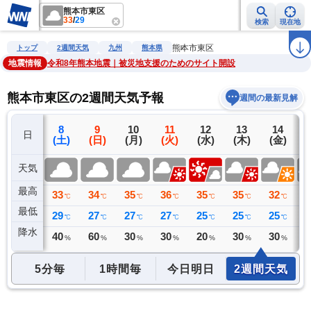
熊本市東区
33
/
29
検索
現在地
雨雲レーダー
台風情報
地震情報
警報・注意報
2週間天気
ラ
熊本市東区
トップ
2週間天気
九州
熊本県
地震情報
令和8年熊本地震｜被災地支援のためのサイト開設
熊本市東区の2週間天気予報
週間の最新見解
7
8
9
10
11
12
13
14
日
(金)
(土)
(日)
(月)
(火)
(水)
(木)
(金)
(
天気
最高
35
33
34
35
36
35
35
32
3
℃
℃
℃
℃
℃
℃
℃
℃
最低
28
29
27
27
27
25
25
25
2
℃
℃
℃
℃
℃
℃
℃
℃
降水
3
40
60
30
30
20
30
30
3
ミリ
%
%
%
%
%
%
%
5分毎
1時間毎
今日明日
2週間天気