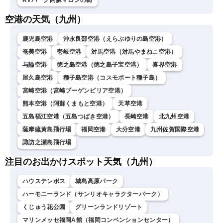
RVパーク阿蘇マロンの樹
空港の天気（九州）
鹿児島空港
沖永良部空港（えらぶゆりの島空港）
奄美空港
壱岐空港
対馬空港（対馬やまねこ空港）
与論空港
徳之島空港（徳之島子宝空港）
喜界空港
屋久島空港
種子島空港（コスモポート種子島）
宮崎空港（宮崎ブーゲンビリア空港）
熊本空港（阿蘇くまもと空港）
天草空港
五島福江空港（五島つばき空港）
長崎空港
北九州空港
薩摩硫黄島飛行場
福岡空港
大分空港
九州佐賀国際空港
諏訪之瀬島飛行場
注目のお出かけスポット天気（九州）
ハウステンボス
城島高原パーク
ハーモニーランド（サンリオキャラクターパーク）
くじゅう花公園
グリーンランドリゾート
マリンメッセ福岡A館（福岡コンベンションセンター）