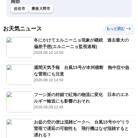
南部
佐伯市
豊後大野市
お天気ニュース
もっと読む
冬にかけてエルニーニョ現象が継続 過去最大の
偏差予想(エルニーニョ監視速報)
2026.08.10 14:50
週間天気予報 台風15号が本州横断 熱中症や急
な雷雨にも注意
2026.08.10 14:50
フーシ派の封鎖で紅海の物流に変化 日本のエネ
ルギー輸送にも影響のおそれ
2026.08.09 12:45
お盆の空の便は混雑ピークへ 台風15号やゲリラ
雷雨で遅延の可能性も 飛行機はなぜ混雑すると
遅れる？