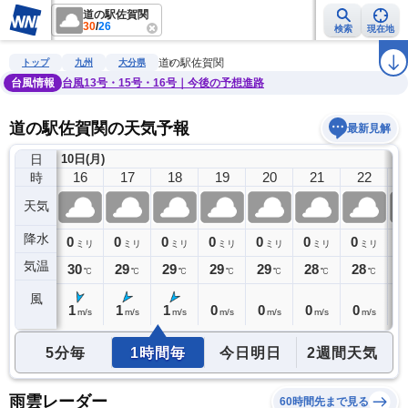
道の駅佐賀関
30
/
26
検索
現在地
雨雲レーダー
台風情報
地震情報
警報・注意報
2週間天気
ラ
道の駅佐賀関
トップ
九州
大分県
台風情報
台風13号・15号・16号｜今後の予想進路
道の駅佐賀関の天気予報
最新見解
日
10日(月)
15
16
17
18
19
20
21
22
時
天気
降水
0
0
0
0
0
0
0
0
0
ミリ
ミリ
ミリ
ミリ
ミリ
ミリ
ミリ
ミリ
気温
30
30
29
29
29
29
28
28
2
℃
℃
℃
℃
℃
℃
℃
℃
風
1
1
1
1
0
0
0
0
0
m/s
m/s
m/s
m/s
m/s
m/s
m/s
m/s
5分毎
1時間毎
今日明日
2週間天気
雨雲レーダー
60時間先まで見る