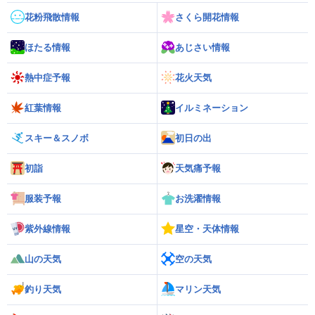
花粉飛散情報
さくら開花情報
ほたる情報
あじさい情報
熱中症予報
花火天気
紅葉情報
イルミネーション
スキー＆スノボ
初日の出
初詣
天気痛予報
服装予報
お洗濯情報
紫外線情報
星空・天体情報
山の天気
空の天気
釣り天気
マリン天気