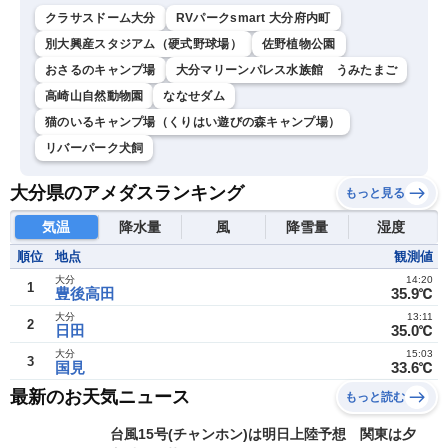
クラサスドーム大分
RVパークsmart 大分府内町
別大興産スタジアム（硬式野球場）
佐野植物公園
おさるのキャンプ場
大分マリーンパレス水族館 うみたまご
高崎山自然動物園
ななせダム
猫のいるキャンプ場（くりはい遊びの森キャンプ場）
リバーパーク犬飼
大分県のアメダスランキング
もっと見る
気温
降水量
風
降雪量
湿度
順位
地点
観測値
大分
14:20
1
豊後高田
35.9℃
大分
13:11
2
日田
35.0℃
大分
15:03
3
国見
33.6℃
最新のお天気ニュース
もっと読む
台風15号(チャンホン)は明日上陸予想 関東は夕