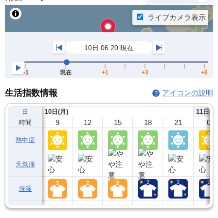
生活指数情報
アイコンの説明
日
10日(月)
11日(火
9
12
15
18
21
0
時間
熱中症
天気痛
洗濯