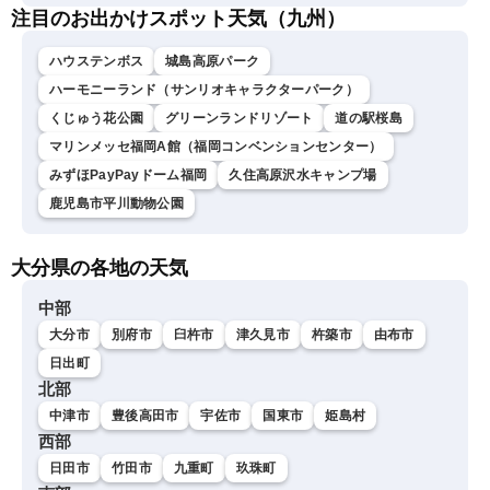
注目のお出かけスポット天気（九州）
ハウステンボス
城島高原パーク
ハーモニーランド（サンリオキャラクターパーク）
くじゅう花公園
グリーンランドリゾート
道の駅桜島
マリンメッセ福岡A館（福岡コンベンションセンター）
みずほPayPayドーム福岡
久住高原沢水キャンプ場
鹿児島市平川動物公園
大分県の各地の天気
中部
大分市
別府市
臼杵市
津久見市
杵築市
由布市
日出町
北部
中津市
豊後高田市
宇佐市
国東市
姫島村
西部
日田市
竹田市
九重町
玖珠町