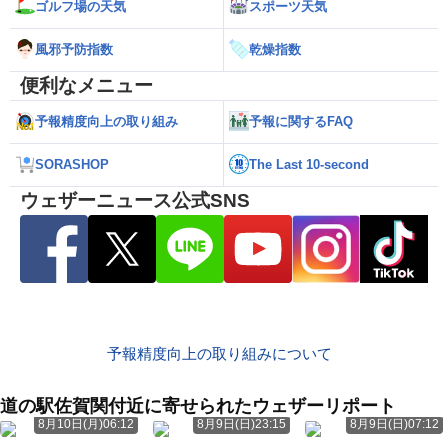
ゴルフ場の天気
スポーツ天気
風邪予防指数
乾燥指数
便利なメニュー
予報精度向上の取り組み
予報に関するFAQ
SORASHOP
The Last 10-second
ウェザーニュース公式SNS
予報精度向上の取り組みについて
道の駅佐賀関付近に寄せられたウェザーリポート
8月10日(月)06:12
8月9日(日)23:15
8月9日(日)07:12