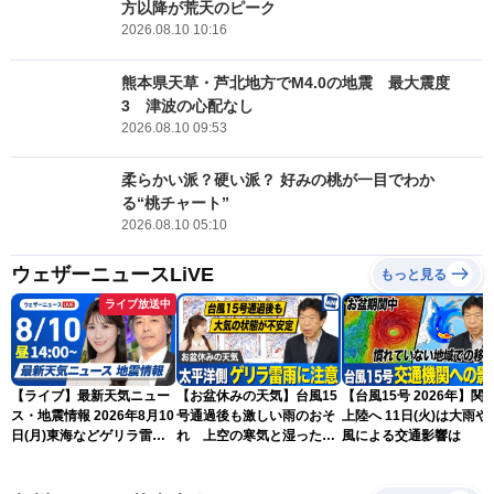
方以降が荒天のピーク
2026.08.10 10:16
熊本県天草・芦北地方でM4.0の地震 最大震度
3 津波の心配なし
2026.08.10 09:53
柔らかい派？硬い派？ 好みの桃が一目でわか
る“桃チャート”
2026.08.10 05:10
ウェザーニュースLiVE
もっと見る
ライブ放送中
【ライブ】最新天気ニュー
【お盆休みの天気】台風15
【台風15号 2026年】関
ス・地震情報 2026年8月10
号通過後も激しい雨のおそ
上陸へ 11日(火)は大雨や
日(月)東海などゲリラ雷雨
れ 上空の寒気と湿った空
風による交通影響は
に注意 東北や関東は早めの
気でゲリラ雷雨に注意
台風対策を〈ウェザーニュ