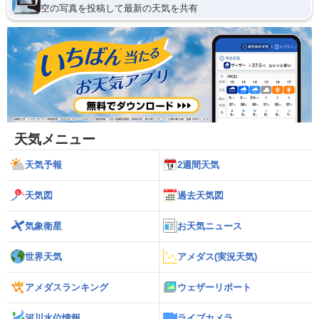
空の写真を投稿して最新の天気を共有
天気メニュー
天気予報
2週間天気
天気図
過去天気図
気象衛星
お天気ニュース
世界天気
アメダス(実況天気)
アメダスランキング
ウェザーリポート
河川水位情報
ライブカメラ