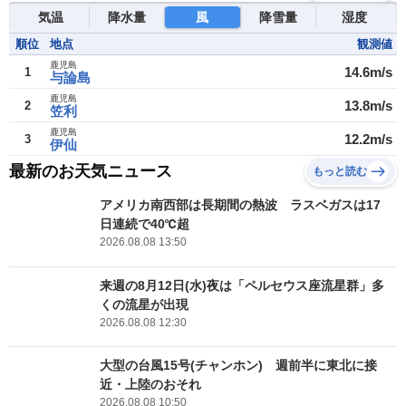
気温
降水量
風
降雪量
湿度
順位
地点
観測値
鹿児島
14.6m/s
1
与論島
鹿児島
13.8m/s
2
笠利
鹿児島
12.2m/s
3
伊仙
最新のお天気ニュース
もっと読む
アメリカ南西部は長期間の熱波 ラスベガスは17
日連続で40℃超
2026.08.08 13:50
来週の8月12日(水)夜は「ペルセウス座流星群」多
くの流星が出現
2026.08.08 12:30
大型の台風15号(チャンホン) 週前半に東北に接
近・上陸のおそれ
2026.08.08 10:50