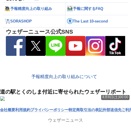
予報精度向上の取り組み
予報に関するFAQ
SORASHOP
The Last 10-second
ウェザーニュース公式SNS
予報精度向上の取り組みについて
道の駅とくのしま付近に寄せられたウェザーリポート
8月8日(土)00:00
会社概要
利用規約
プライバシーポリシー
特定商取引法の表記
外部送信先
ご利
ウェザーニュース