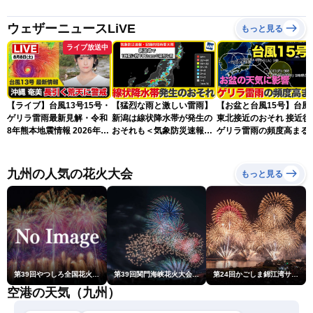
ウェザーニュースLiVE
もっと見る
ライブ放送中
【ライブ】台風13号15号・
【猛烈な雨と激しい雷雨】
【お盆と台風15号】台風
ゲリラ雷雨最新見解・令和
新潟は線状降水帯が発生の
東北接近のおそれ 接近後
8年熊本地震情報 2026年8
おそれも＜気象防災速報・
ゲリラ雷雨の頻度高まる
月8日(土)〈ウェザーニュー
記録的短時間大雨＞
スLiVEアフタヌーン・山岸
愛梨／芳野達郎〉最新天気
九州の人気の花火大会
もっと見る
ニュース・地震情報
第39回やつしろ全国花火競技大会
第39回関門海峡花火大会(門司側)
第24回かごしま錦江湾サマーナイト大花火大会
空港の天気（九州）