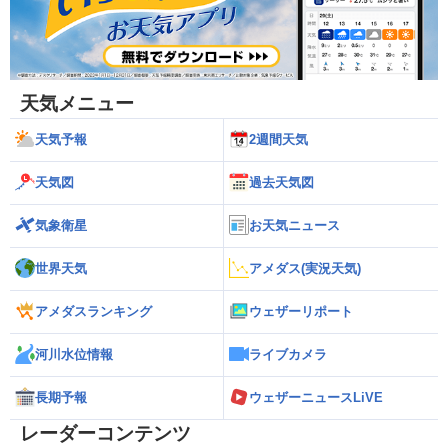
天気メニュー
天気予報
2週間天気
天気図
過去天気図
気象衛星
お天気ニュース
世界天気
アメダス(実況天気)
アメダスランキング
ウェザーリポート
河川水位情報
ライブカメラ
長期予報
ウェザーニュースLiVE
レーダーコンテンツ