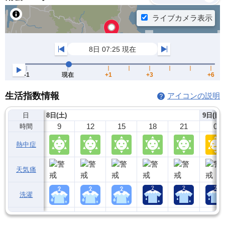
生活指数情報
アイコンの説明
日
8日(土)
9日(日)
9
12
15
18
21
0
時間
熱中症
天気痛
洗濯