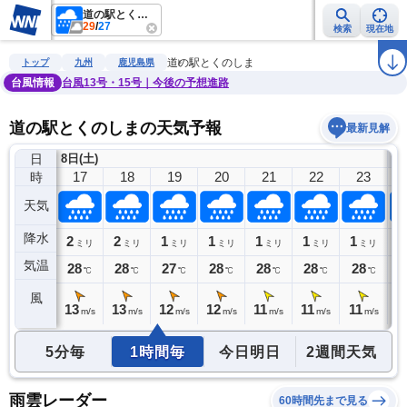
道の駅とくのしま
29
/
27
検索
現在地
雨雲レーダー
台風情報
地震情報
警報・注意報
2週間天気
ラ
道の駅とくのしま
トップ
九州
鹿児島県
台風情報
台風13号・15号｜今後の予想進路
道の駅とくのしまの天気予報
最新見解
日
8日(土)
9
16
17
18
19
20
21
22
23
時
天気
降水
0
2
2
1
1
1
1
1
1
ミリ
ミリ
ミリ
ミリ
ミリ
ミリ
ミリ
ミリ
気温
28
28
28
27
28
28
28
28
2
℃
℃
℃
℃
℃
℃
℃
℃
風
13
13
13
12
12
11
11
11
1
s
m/s
m/s
m/s
m/s
m/s
m/s
m/s
m/s
5分毎
1時間毎
今日明日
2週間天気
雨雲レーダー
60時間先まで見る