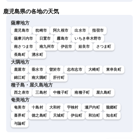
鹿児島県の各地の天気
薩摩地方
鹿児島市
枕崎市
阿久根市
出水市
指宿市
薩摩川内市
日置市
霧島市
いちき串木野市
南さつま市
南九州市
伊佐市
姶良市
さつま町
長島町
湧水町
大隅地方
鹿屋市
垂水市
曽於市
志布志市
大崎町
東串良町
錦江町
南大隅町
肝付町
種子島・屋久島地方
西之表市
三島村
中種子町
南種子町
屋久島町
奄美地方
奄美市
十島村
大和村
宇検村
瀬戸内町
龍郷町
喜界町
徳之島町
天城町
伊仙町
和泊町
知名町
与論町