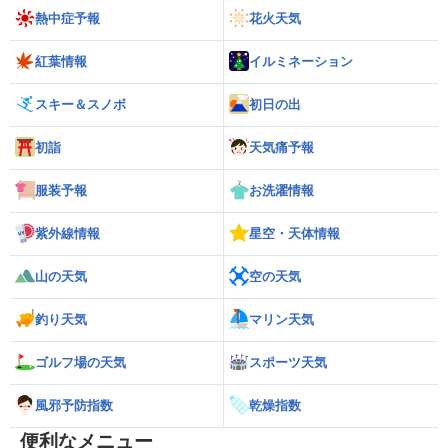
熱中症予報
花火天気
紅葉情報
イルミネーション
スキー＆スノボ
初日の出
初詣
天気痛予報
服装予報
お洗濯情報
紫外線情報
星空・天体情報
山の天気
空の天気
釣り天気
マリン天気
ゴルフ場の天気
スポーツ天気
風邪予防指数
乾燥指数
便利なメニュー