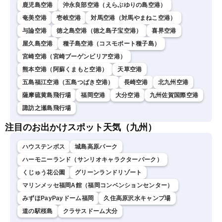
鹿児島空港
沖永良部空港（えらぶゆりの島空港）
奄美空港
壱岐空港
対馬空港（対馬やまねこ空港）
与論空港
徳之島空港（徳之島子宝空港）
喜界空港
屋久島空港
種子島空港（コスモポート種子島）
宮崎空港（宮崎ブーゲンビリア空港）
熊本空港（阿蘇くまもと空港）
天草空港
五島福江空港（五島つばき空港）
長崎空港
北九州空港
薩摩硫黄島飛行場
福岡空港
大分空港
九州佐賀国際空港
諏訪之瀬島飛行場
注目のお出かけスポット天気（九州）
ハウステンボス
城島高原パーク
ハーモニーランド（サンリオキャラクターパーク）
くじゅう花公園
グリーンランドリゾート
マリンメッセ福岡A館（福岡コンベンションセンター）
みずほPayPayドーム福岡
久住高原沢水キャンプ場
道の駅桜島
クラサスドーム大分