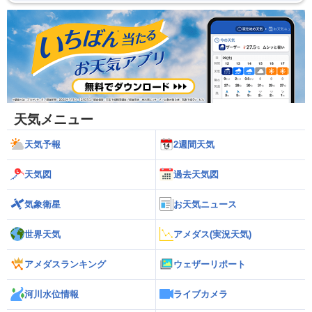
天気メニュー
天気予報
2週間天気
天気図
過去天気図
気象衛星
お天気ニュース
世界天気
アメダス(実況天気)
アメダスランキング
ウェザーリポート
河川水位情報
ライブカメラ