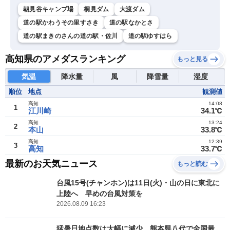
朝見谷キャンプ場
桐見ダム
大渡ダム
道の駅かわうその里すさき
道の駅なかとさ
道の駅まきのさんの道の駅・佐川
道の駅ゆすはら
高知県のアメダスランキング
もっと見る
気温
降水量
風
降雪量
湿度
順位
地点
観測値
高知
14:08
1
江川崎
34.1℃
高知
13:24
2
本山
33.8℃
高知
12:39
3
高知
33.7℃
最新のお天気ニュース
もっと読む
台風15号(チャンホン)は11日(火)・山の日に東北に
上陸へ 早めの台風対策を
2026.08.09 16:23
猛暑日地点数は大幅に減少 熊本県八代で全国最