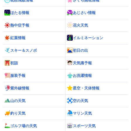
花粉飛散情報
さくら開花情報
ほたる情報
あじさい情報
熱中症予報
花火天気
紅葉情報
イルミネーション
スキー＆スノボ
初日の出
初詣
天気痛予報
服装予報
お洗濯情報
紫外線情報
星空・天体情報
山の天気
空の天気
釣り天気
マリン天気
ゴルフ場の天気
スポーツ天気