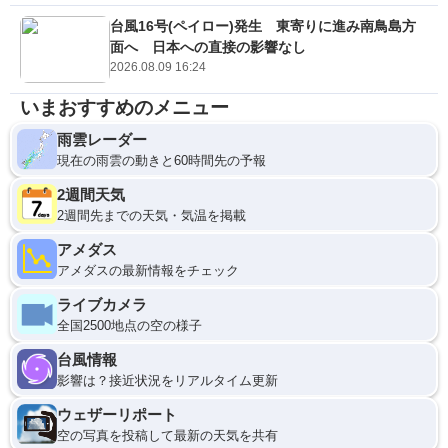
台風16号(ペイロー)発生 東寄りに進み南鳥島方
面へ 日本への直接の影響なし
2026.08.09 16:24
いまおすすめのメニュー
雨雲レーダー
現在の雨雲の動きと60時間先の予報
2週間天気
2週間先までの天気・気温を掲載
アメダス
アメダスの最新情報をチェック
ライブカメラ
全国2500地点の空の様子
台風情報
影響は？接近状況をリアルタイム更新
ウェザーリポート
空の写真を投稿して最新の天気を共有