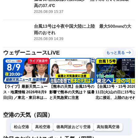
高の37.4℃
2026.08.09 15:37
台風13号は今夜中国大陸に上陸 最大500mmの大
雨のおそれ
2026.08.09 14:39
ウェザーニュースLiVE
もっと見る
ライブ放送中
【ライブ】最新天気ニュー
【熊本の天気】台風15号の
【台風13号・15号 2026
ス・地震情報 2026年8月9
影響で熊本の天気は？ 猛暑
11日(火)山の日に15号は
日(日) ／東北・東日本は急
と天気急変に注意
北に接近、上陸のおそれ
な雷雨に注意〈ウェザーニ
（9日15時更新）
ュースLiVEムーン・駒木結
空港の天気（四国）
衣／芳野達郎〉
松山空港
高松空港
徳島阿波おどり空港
高知龍馬空港