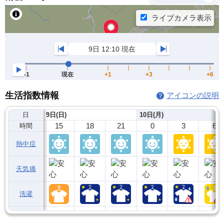
生活指数情報
アイコンの説明
日
9日(日)
10日(月)
15
18
21
0
3
6
時間
熱中症
天気痛
洗濯