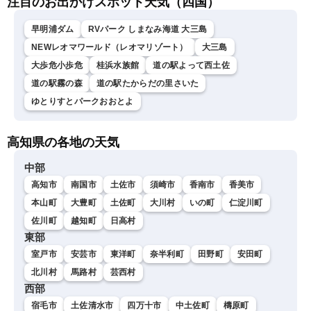
注目のお出かけスポット天気（四国）
早明浦ダム
RVパーク しまなみ海道 大三島
NEWレオマワールド（レオマリゾート）
大三島
大歩危小歩危
桂浜水族館
道の駅よって西土佐
道の駅霧の森
道の駅たからだの里さいた
ゆとりすとパークおおとよ
高知県の各地の天気
中部
高知市
南国市
土佐市
須崎市
香南市
香美市
本山町
大豊町
土佐町
大川村
いの町
仁淀川町
佐川町
越知町
日高村
東部
室戸市
安芸市
東洋町
奈半利町
田野町
安田町
北川村
馬路村
芸西村
西部
宿毛市
土佐清水市
四万十市
中土佐町
檮原町