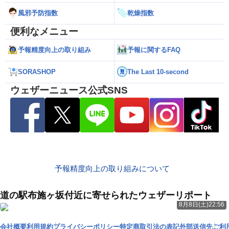
風邪予防指数
乾燥指数
便利なメニュー
予報精度向上の取り組み
予報に関するFAQ
SORASHOP
The Last 10-second
ウェザーニュース公式SNS
予報精度向上の取り組みについて
道の駅布施ヶ坂付近に寄せられたウェザーリポート
8月8日(土)22:56
会社概要
利用規約
プライバシーポリシー
特定商取引法の表記
外部送信先
ご利