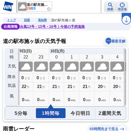
道の駅布施ヶ坂
28
/
20
検索
現在地
雨雲レーダー
台風情報
地震情報
警報・注意報
2週間天気
ラ
道の駅布施ヶ坂
トップ
四国
高知県
台風情報
台風13号・15号・16号｜今後の予想進路
道の駅布施ヶ坂の天気予報
最新見解
日
9日(日)
10日(月)
21
22
23
0
1
2
3
4
時
天気
降水
0
0
0
0
0
0
0
0
0
ミリ
ミリ
ミリ
ミリ
ミリ
ミリ
ミリ
ミリ
気温
22
22
21
21
21
21
20
20
2
℃
℃
℃
℃
℃
℃
℃
℃
風
0
0
0
0
0
0
0
0
0
m/s
m/s
m/s
m/s
m/s
m/s
m/s
m/s
5分毎
1時間毎
今日明日
2週間天気
雨雲レーダー
60時間先まで見る