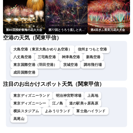
第80回按針祭海の花火大会
第77回とうろう流しと大花火大会
第4回ぎふ長良川花火大会
空港の天気（関東甲信）
大島空港（東京大島かめりあ空港）
信州まつもと空港
八丈島空港
三宅島空港
神津島空港
新島空港
東京国際空港（羽田空港）
茨城空港
調布飛行場
成田国際空港
注目のお出かけスポット天気（関東甲信）
東京ディズニーランド
明治神宮野球場
上高地
東京ディズニーシー
江ノ島
道の駅美ヶ原高原
横浜スタジアム
よみうりランド
富士急ハイランド
高尾山