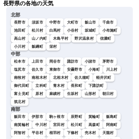
長野県の各地の天気
北部
長野市
須坂市
中野市
大町市
飯山市
千曲市
池田町
松川村
白馬村
小谷村
坂城町
小布施町
高山村
山ノ内町
木島平村
野沢温泉村
信濃町
小川村
飯綱町
栄村
中部
松本市
上田市
岡谷市
諏訪市
小諸市
茅野市
塩尻市
佐久市
東御市
安曇野市
小海町
川上村
南牧村
南相木村
北相木村
佐久穂町
軽井沢町
御代田町
立科町
青木村
長和町
下諏訪町
富士見町
原村
麻績村
生坂村
山形村
朝日村
筑北村
南部
飯田市
伊那市
駒ヶ根市
辰野町
箕輪町
飯島町
南箕輪村
中川村
宮田村
松川町
高森町
阿南町
阿智村
平谷村
根羽村
下條村
売木村
天龍村