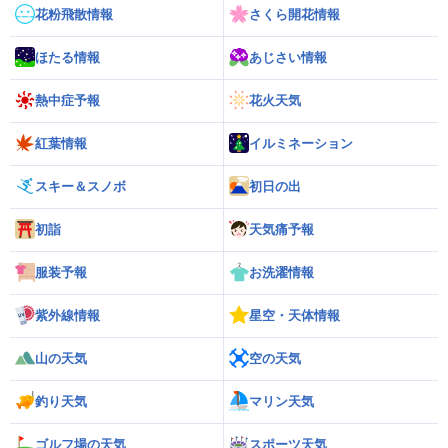
花粉飛散情報
さくら開花情報
ほたる情報
あじさい情報
熱中症予報
花火天気
紅葉情報
イルミネーション
スキー＆スノボ
初日の出
初詣
天気痛予報
服装予報
お洗濯情報
紫外線情報
星空・天体情報
山の天気
空の天気
釣り天気
マリン天気
ゴルフ場の天気
スポーツ天気