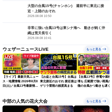
大型の台風15号(チャンホン) 週前半に東北に接
近・上陸のおそれ
2026.08.08 10:50
非常に強い台風13号は東シナ海へ 動きが鈍く沖
縄は荒天長引く
2026.08.08 10:41
ウェザーニュースLiVE
もっと見る
ライブ放送中
【ライブ】最新天気ニュー
【お盆と台風15号】台風は
【台風13号】停電や屋根
ス・地震情報 2026年8月8
東北接近のおそれ 接近後は
壊も 広範囲で強い雨風が
日(土)／台風13号最新情
ゲリラ雷雨の頻度高まる
徴の台風かつ動きも遅く
報 令和8年熊本地震情報
響が長引くおそれ
〈ウェザーニュースLiVEア
フタヌーン・山岸愛梨／芳
中部の人気の花火大会
もっと見る
野達郎〉