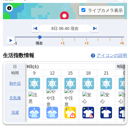
生活指数情報
アイコンの説明
日
8日(土)
9日(日)
9
12
15
18
21
0
時間
熱中症
天気痛
洗濯