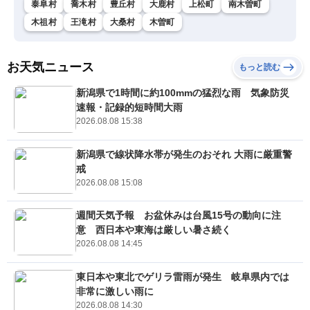
泰阜村
喬木村
豊丘村
大鹿村
上松町
南木曽町
木祖村
王滝村
大桑村
木曽町
お天気ニュース
もっと読む
新潟県で1時間に約100mmの猛烈な雨 気象防災
速報・記録的短時間大雨
2026.08.08 15:38
新潟県で線状降水帯が発生のおそれ 大雨に厳重警
戒
2026.08.08 15:08
週間天気予報 お盆休みは台風15号の動向に注
意 西日本や東海は厳しい暑さ続く
2026.08.08 14:45
東日本や東北でゲリラ雷雨が発生 岐阜県内では
非常に激しい雨に
2026.08.08 14:30