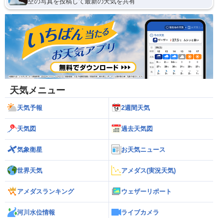
空の写真を投稿して最新の天気を共有
天気メニュー
天気予報
2週間天気
天気図
過去天気図
気象衛星
お天気ニュース
世界天気
アメダス(実況天気)
アメダスランキング
ウェザーリポート
河川水位情報
ライブカメラ