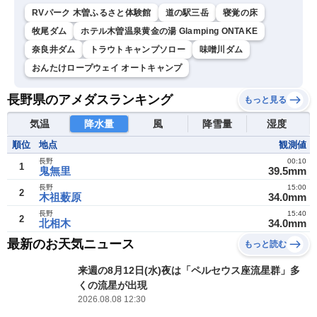
RVパーク 木曽ふるさと体験館
道の駅三岳
寝覚の床
牧尾ダム
ホテル木曽温泉黄金の湯 Glamping ONTAKE
奈良井ダム
トラウトキャンプソロー
味噌川ダム
おんたけロープウェイ オートキャンプ
長野県のアメダスランキング
もっと見る
気温
降水量
風
降雪量
湿度
順位
地点
観測値
長野
00:10
1
鬼無里
39.5mm
長野
15:00
2
木祖薮原
34.0mm
長野
15:40
2
北相木
34.0mm
最新のお天気ニュース
もっと読む
来週の8月12日(水)夜は「ペルセウス座流星群」多
くの流星が出現
2026.08.08 12:30