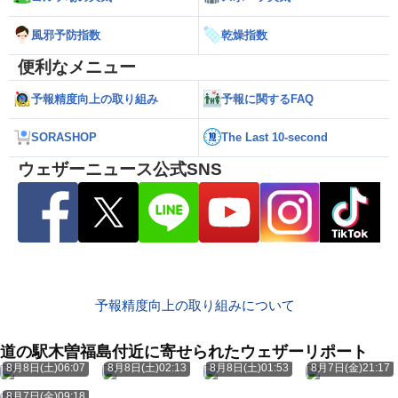
風邪予防指数
乾燥指数
便利なメニュー
予報精度向上の取り組み
予報に関するFAQ
SORASHOP
The Last 10-second
ウェザーニュース公式SNS
予報精度向上の取り組みについて
道の駅木曽福島付近に寄せられたウェザーリポート
8月8日(土)06:07
8月8日(土)02:13
8月8日(土)01:53
8月7日(金)21:17
8月7日(金)09:18