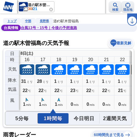
道の駅木曽福島
30
/
21
検索
現在地
雨雲レーダー
台風情報
地震情報
警報・注意報
2週間天気
ラ
道の駅木曽福島
トップ
中部
長野県
台風情報
台風13号・15号｜今後の予想進路
道の駅木曽福島の天気予報
最新見解
日
8日(土)
15
16
17
18
19
20
21
22
時
天気
降水
28
31
28
1
1
1
1
1
0
リ
ミリ
ミリ
ミリ
ミリ
ミリ
ミリ
ミリ
ミリ
気温
22
22
22
22
23
22
22
21
2
℃
℃
℃
℃
℃
℃
℃
℃
風
1
1
1
1
0
0
0
0
0
m/s
m/s
m/s
m/s
m/s
m/s
m/s
m/s
5分毎
1時間毎
今日明日
2週間天気
雨雲レーダー
60時間先まで見る