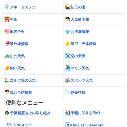
スキー＆スノボ
初日の出
初詣
天気痛予報
服装予報
お洗濯情報
紫外線情報
星空・天体情報
山の天気
空の天気
釣り天気
マリン天気
ゴルフ場の天気
スポーツ天気
風邪予防指数
乾燥指数
便利なメニュー
予報精度向上の取り組み
予報に関するFAQ
SORASHOP
The Last 10-second