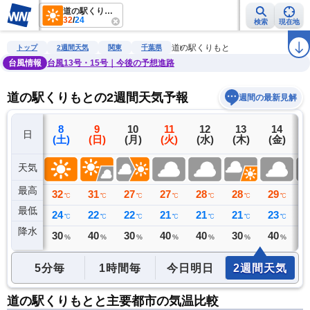
道の駅くりもと
32
/
24
検索
現在地
雨雲レーダー
台風情報
地震情報
警報・注意報
2週間天気
ラ
道の駅くりもと
トップ
2週間天気
関東
千葉県
台風情報
台風13号・15号｜今後の予想進路
道の駅くりもとの2週間天気予報
週間の最新見解
7
8
9
10
11
12
13
14
日
(金)
(土)
(日)
(月)
(火)
(水)
(木)
(金)
(
天気
最高
32
32
31
27
27
28
28
29
2
℃
℃
℃
℃
℃
℃
℃
℃
最低
24
24
22
22
21
21
21
23
2
℃
℃
℃
℃
℃
℃
℃
℃
降水
1
30
40
30
40
40
30
40
4
ミリ
%
%
%
%
%
%
%
5分毎
1時間毎
今日明日
2週間天気
道の駅くりもとと主要都市の気温比較