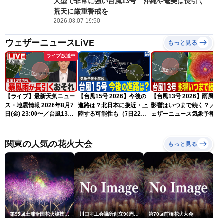
大型で非常に強い台風13号 沖縄や奄美は長引く
荒天に厳重警戒を
2026.08.07 19:50
ウェザーニュースLiVE
もっと見る
ライブ放送中
【ライブ】最新天気ニュー
【台風15号 2026】今後の
【台風13号 2026】雨風
ス・地震情報 2026年8月7
進路は？北日本に接近・上
影響はいつまで続く？／
日(金) 23:00〜／台風13号
陸する可能性も（7日22時
ェザーニュース気象予報
の影響長引く 〈ウェザーニ
情報）
解説（7日22時情報）
ュースLiVE・川畑玲〉
関東の人気の花火大会
もっと見る
第95回土浦全国花火競技大会
川口商工会議所創立90周年・青年部40周年・女性会30周年記念 第6回川口花火大会
第70回前橋花火大会