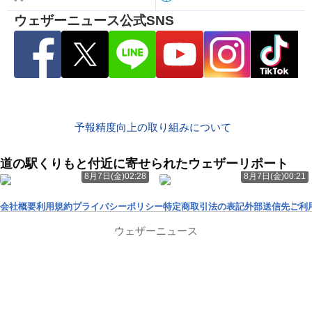
ウェザーニュース公式SNS
予報精度向上の取り組みについて
道の駅くりもと付近に寄せられたウェザーリポート
8月7日(金)02:28
8月7日(金)00:21
会社概要
利用規約
プライバシーポリシー
特定商取引法の表記
外部送信先
ご利
ウェザーニュース