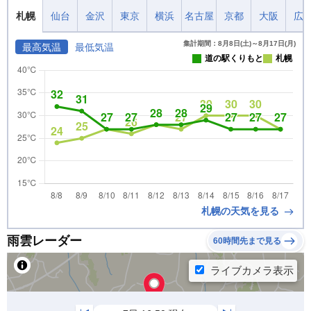
札幌
仙台
金沢
東京
横浜
名古屋
京都
大阪
広
集計期間：8月8日(土)～8月17日(月)
最高気温
最低気温
道の駅くりもと
札幌
札幌の天気を見る
雨雲レーダー
60時間先まで見る