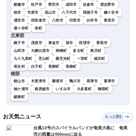
船橋市
松戸市
野田市
成田市
佐倉市
習志野市
柏市
市原市
流山市
八千代市
我孫子市
鎌ケ谷市
浦安市
四街道市
八街市
印西市
白井市
富里市
酒々井町
栄町
北東部
銚子市
茂原市
東金市
旭市
匝瑳市
香取市
山武市
大網白里市
神崎町
多古町
東庄町
九十九里町
芝山町
横芝光町
一宮町
睦沢町
長生村
白子町
長柄町
長南町
南部
館山市
木更津市
勝浦市
鴨川市
君津市
富津市
袖ケ浦市
南房総市
いすみ市
大多喜町
御宿町
鋸南町
お天気ニュース
もっと読む
台風13号のスパイラルバンドが奄美大島に 奄美
市の雨量は400mmに迫る