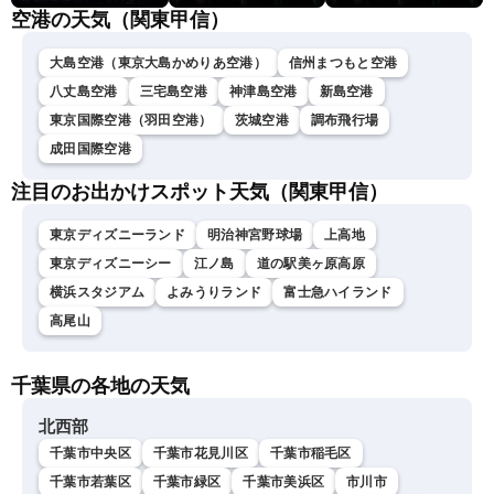
空港の天気（関東甲信）
大島空港（東京大島かめりあ空港）
信州まつもと空港
八丈島空港
三宅島空港
神津島空港
新島空港
東京国際空港（羽田空港）
茨城空港
調布飛行場
成田国際空港
注目のお出かけスポット天気（関東甲信）
東京ディズニーランド
明治神宮野球場
上高地
東京ディズニーシー
江ノ島
道の駅美ヶ原高原
横浜スタジアム
よみうりランド
富士急ハイランド
高尾山
千葉県の各地の天気
北西部
千葉市中央区
千葉市花見川区
千葉市稲毛区
千葉市若葉区
千葉市緑区
千葉市美浜区
市川市