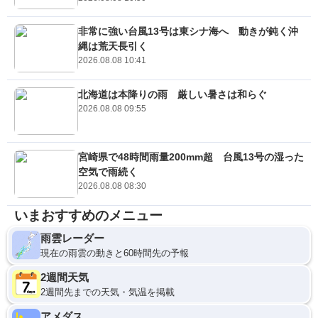
非常に強い台風13号は東シナ海へ 動きが鈍く沖
縄は荒天長引く
2026.08.08 10:41
北海道は本降りの雨 厳しい暑さは和らぐ
2026.08.08 09:55
宮崎県で48時間雨量200mm超 台風13号の湿った
空気で雨続く
2026.08.08 08:30
いまおすすめのメニュー
雨雲レーダー
現在の雨雲の動きと60時間先の予報
2週間天気
2週間先までの天気・気温を掲載
アメダス