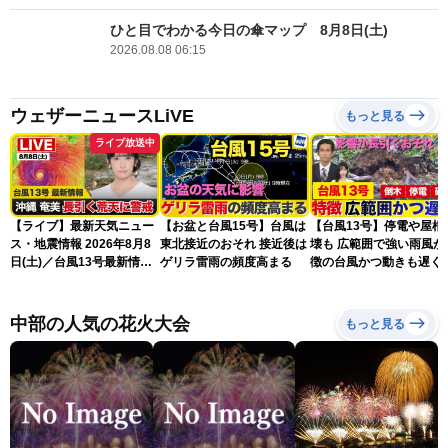
ひと目でわかる今日の傘マップ 8月8日(土)
2026.08.08 06:15
ウェザーニュースLiVE
もっと見る
ライブ放送中
【ライブ】最新天気ニュー
【お盆と台風15号】台風は
【台風13号】停電や屋根
ス・地震情報 2026年8月8
東北接近のおそれ 接近後は
壊も 広範囲で強い雨風が
日(土)／台風13号最新情
ゲリラ雷雨の頻度高まる
徴の台風かつ動きも遅く
報 令和8年熊本地震情報
響が長引くおそれ
〈ウェザーニュースLiVEア
フタヌーン・山岸愛梨／芳
中部の人気の花火大会
もっと見る
野達郎〉