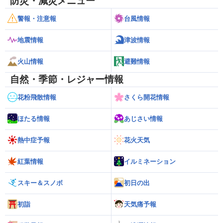
防災・減災メニュー
警報・注意報
台風情報
地震情報
津波情報
火山情報
避難情報
自然・季節・レジャー情報
花粉飛散情報
さくら開花情報
ほたる情報
あじさい情報
熱中症予報
花火天気
紅葉情報
イルミネーション
スキー＆スノボ
初日の出
初詣
天気痛予報