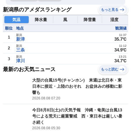
新潟県のアメダスランキング
もっと見る
気温
降水量
風
降雪量
湿度
順位
地点
観測値
新潟
11:37
1
新津
35.7℃
新潟
11:12
2
三条
34.9℃
新潟
13:21
3
津川
34.7℃
最新のお天気ニュース
もっと読む
大型の台風15号(チャンホン) 来週は北日本・東
日本に接近・上陸のおそれ お盆休みの移動に影
響も
2026.08.08 07:20
今日8月8日(土)の天気予報 沖縄・奄美は台風13
号による荒天に厳重警戒 西・東日本は厳しい暑
さ続く
2026.08.08 05:30