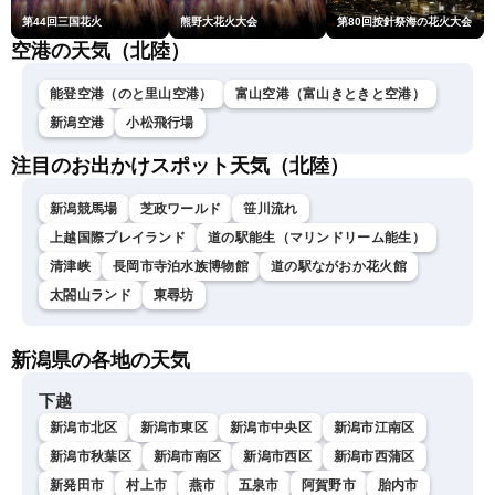
第44回三国花火
熊野大花火大会
第80回按針祭海の花火大会
空港の天気（北陸）
能登空港（のと里山空港）
富山空港（富山きときと空港）
新潟空港
小松飛行場
注目のお出かけスポット天気（北陸）
新潟競馬場
芝政ワールド
笹川流れ
上越国際プレイランド
道の駅能生（マリンドリーム能生）
清津峡
長岡市寺泊水族博物館
道の駅ながおか花火館
太閤山ランド
東尋坊
新潟県の各地の天気
下越
新潟市北区
新潟市東区
新潟市中央区
新潟市江南区
新潟市秋葉区
新潟市南区
新潟市西区
新潟市西蒲区
新発田市
村上市
燕市
五泉市
阿賀野市
胎内市