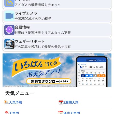
アメダスの最新情報をチェック
ライブカメラ
全国2500地点の空の様子
台風情報
影響は？接近状況をリアルタイム更新
ウェザーリポート
空の写真を投稿して最新の天気を共有
天気メニュー
天気予報
2週間天気
天気図
過去天気図