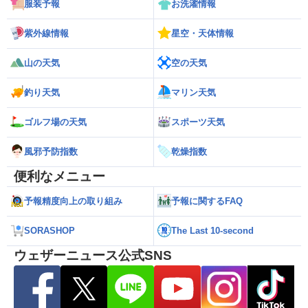
服装予報
お洗濯情報
紫外線情報
星空・天体情報
山の天気
空の天気
釣り天気
マリン天気
ゴルフ場の天気
スポーツ天気
風邪予防指数
乾燥指数
便利なメニュー
予報精度向上の取り組み
予報に関するFAQ
SORASHOP
The Last 10-second
ウェザーニュース公式SNS