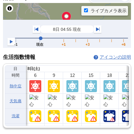
生活指数情報
アイコンの説明
日
8日(土)
6
9
12
15
18
21
時間
熱中症
天気痛
洗濯