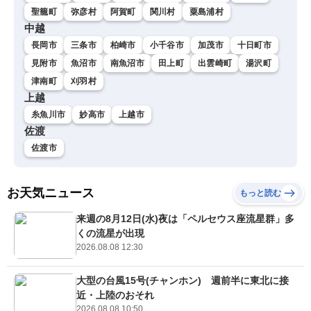
聖籠町
弥彦村
阿賀町
関川村
粟島浦村
中越
長岡市
三条市
柏崎市
小千谷市
加茂市
十日町市
見附市
魚沼市
南魚沼市
田上町
出雲崎町
湯沢町
津南町
刈羽村
上越
糸魚川市
妙高市
上越市
佐渡
佐渡市
お天気ニュース
もっと読む
来週の8月12日(水)夜は「ペルセウス座流星群」多
くの流星が出現
2026.08.08 12:30
大型の台風15号(チャンホン) 週前半に東北に接
近・上陸のおそれ
2026.08.08 10:50