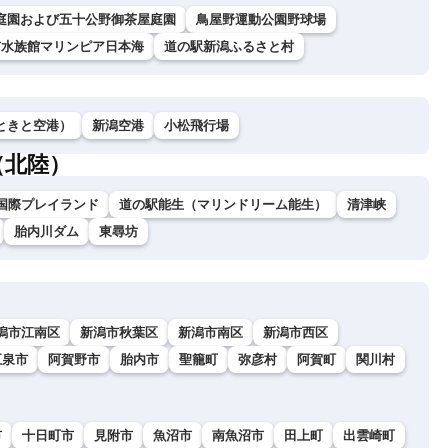
庭園および五十公野御茶屋庭園
鳥屋野運動公園野球場
市水族館マリンピア日本海
道の駅新潟ふるさと村
ときと空港）
新潟空港
小松飛行場
（北陸）
国際プレイランド
道の駅能生（マリンドリーム能生）
清津峡
胎内川ダム
東尋坊
潟市江南区
新潟市秋葉区
新潟市南区
新潟市西区
五泉市
阿賀野市
胎内市
聖籠町
弥彦村
阿賀町
関川村
市
十日町市
見附市
魚沼市
南魚沼市
田上町
出雲崎町