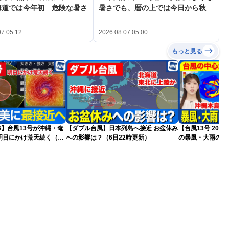
海道では今年初 危険な暑さ
暑さでも、暦の上では今日から秋
07 05:12
2026.08.07 05:00
もっと見る
26】台風13号が沖縄・奄
【ダブル台風】日本列島へ接近 お盆休み
【台風13号 20
明日にかけ荒天続く（7
への影響は？（6日22時更新）
の暴風・大雨のピ
（6日18時更新）