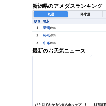
新潟県のアメダスランキング
気温
降水量
順位
地点
新潟
1
(
新潟
)
松浜
2
(
新潟
)
中条
3
(
新潟
)
最新のお天気ニュース
ひと目でわかる今日の傘マップ 8
33都道