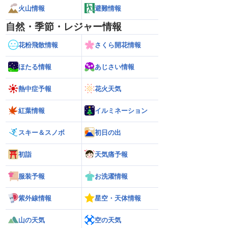
火山情報
避難情報
自然・季節・レジャー情報
花粉飛散情報
さくら開花情報
ほたる情報
あじさい情報
熱中症予報
花火天気
紅葉情報
イルミネーション
スキー＆スノボ
初日の出
初詣
天気痛予報
服装予報
お洗濯情報
紫外線情報
星空・天体情報
山の天気
空の天気