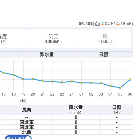
06:40時点
(
04:51
18:46
)
湿度
気圧
風
81
1006
0.9
%
hPa
m/s
降水量
日照
降水量
日照
風向
(mm/h)
(分)
--
0
-
東北東
0
-
東北東
0
-
北西
0
-