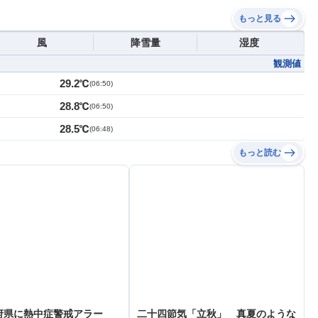
もっと見る
風
降雪量
湿度
観測値
29.2℃
(
06:50
)
28.8℃
(
06:50
)
28.5℃
(
06:48
)
もっと読む
府県に熱中症警戒アラー
二十四節気「立秋」 真夏のような