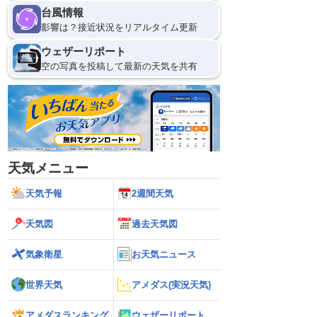
台風情報
影響は？接近状況をリアルタイム更新
ウェザーリポート
空の写真を投稿して最新の天気を共有
天気メニュー
天気予報
2週間天気
天気図
過去天気図
気象衛星
お天気ニュース
世界天気
アメダス(実況天気)
アメダスランキング
ウェザーリポート