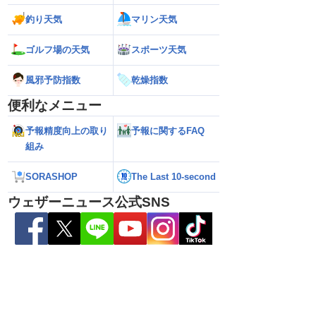
釣り天気
マリン天気
ゴルフ場の天気
スポーツ天気
風邪予防指数
乾燥指数
便利なメニュー
予報精度向上の取り
予報に関するFAQ
組み
SORASHOP
The Last 10-second
26】沖縄本島・奄美地方
【雨情報】台風から離れた西日本太平洋
【熊本八代で39℃
ークはいつまで続く？
側も雨 九州を中心に大雨のおそれ
台風による雨風の
ウェザーニュース公式SNS