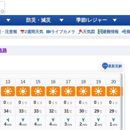
防災・減災
季節/レジャー
報・注意報
2週間天気
ライブカメラ
天気図
避難情報
進路
最新見解
13
14
15
16
17
18
19
20
2
0
0
0
0
0
0
0
0
0
ミリ
ミリ
ミリ
ミリ
ミリ
ミリ
ミリ
ミリ
ミ
34
33
33
32
31
30
29
29
28
℃
℃
℃
℃
℃
℃
℃
℃
4
4
4
4
3
2
2
1
0
m/s
m/s
m/s
m/s
m/s
m/s
m/s
m/s
m