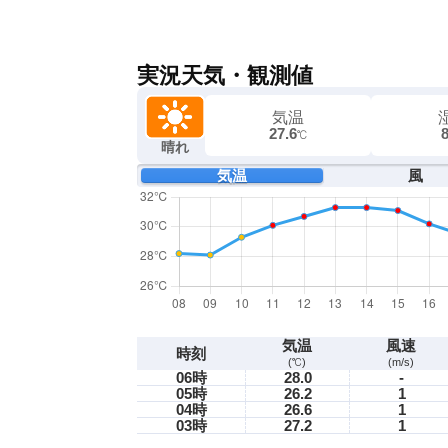
実況天気・観測値
気温
27.6
℃
晴れ
気温
風
気温
風速
時刻
(℃)
(m/s)
06時
28.0
-
05時
26.2
1
04時
26.6
1
03時
27.2
1