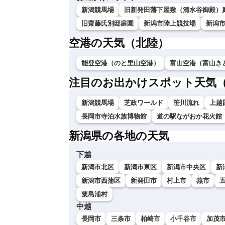
新潟競馬場
旧新発田藩下屋敷（清水谷御殿）
旧齋藤氏別邸庭園
新潟市陸上競技場
新潟
空港の天気（北陸）
能登空港（のと里山空港）
富山空港（富山き
注目のお出かけスポット天気
新潟競馬場
芝政ワールド
笹川流れ
上越
長岡市寺泊水族博物館
道の駅ながおか花火館
新潟県の各地の天気
下越
新潟市北区
新潟市東区
新潟市中央区
新
新潟市西蒲区
新発田市
村上市
燕市
粟島浦村
中越
長岡市
三条市
柏崎市
小千谷市
加茂