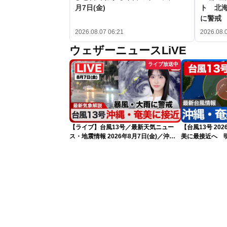
月7日(金)
ト 北
に警戒
2026.08.07 06:21
2026.08.
ウェザーニュースLiVE
ライブ放送中
【ライブ】台風13号／最新天気ニュー
【台風13号 20
ス・地震情報 2026年8月7日(金)／沖
美に最接近へ 
縄・奄美は台風による暴風雨に厳重警戒
日5時更新）
〈ウェザーニュースLiVEモーニング・松
本真央／有賀哲夫〉