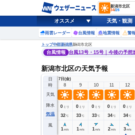
新潟市北区
34
/
26
オススメ
天気・観測
雨雲レーダー
台風情報
地震情報
警
トップ
中部
新潟県
新潟市北区
台風情報
台風13号・15号｜今後の予想
新潟市北区の天気予報
日
7日(金)
4
5
6
7
8
9
10
11
12
時
天気
降水
0
0
0
0
0
0
0
0
ミリ
ミリ
ミリ
ミリ
ミリ
ミリ
ミリ
ミリ
ミリ
気温
26
26
28
30
32
33
33
34
34
℃
℃
℃
℃
℃
℃
℃
℃
℃
風
1
0
0
1
1
1
1
2
3
m/s
m/s
m/s
m/s
m/s
m/s
m/s
m/s
m/s