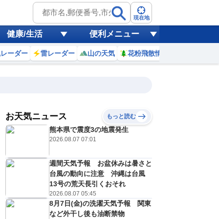
現在地
健康/生活
便利メニュー
風レーダー
雷レーダー
山の天気
花粉飛散情報
世界天気
お天気ニュース
もっと読む
8日(土)
熊本県で震度3の地震発生
1
22
23
0
1
2
3
4
5
2026.08.07 07:01
週間天気予報 お盆休みは暑さと
0
0
0
0
0
0
0
0
台風の動向に注意 沖縄は台風
リ
ミリ
ミリ
ミリ
ミリ
ミリ
ミリ
ミリ
ミリ
13号の荒天長引くおそれ
28
27
27
27
26
26
25
25
℃
℃
℃
℃
℃
℃
℃
℃
℃
2026.08.07 05:45
8月7日(金)の洗濯天気予報 関東
0
1
0
0
0
0
0
0
/s
m/s
m/s
m/s
m/s
m/s
m/s
m/s
m/s
など外干し後も油断禁物