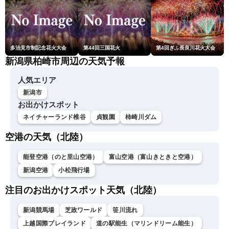
多治見市制記念花火大会
第44回三国花火
第4回ぎふ長良川花火大会
新潟県柏崎市周辺の天気予報
人気エリア
新潟市
お出かけスポット
ネイチャーランド椎谷
貞観園
柿崎川ダム
空港の天気（北陸）
能登空港（のと里山空港）
富山空港（富山きときと空港）
新潟空港
小松飛行場
注目のお出かけスポット天気（北陸）
新潟競馬場
芝政ワールド
笹川流れ
上越国際プレイランド
道の駅能生（マリンドリーム能生）