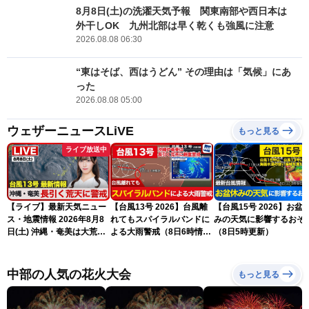
8月8日(土)の洗濯天気予報 関東南部や西日本は
外干しOK 九州北部は早く乾くも強風に注意
2026.08.08 06:30
“東はそば、西はうどん” その理由は「気候」にあ
った
2026.08.08 05:00
ウェザーニュースLiVE
もっと見る
ライブ放送中
【ライブ】最新天気ニュー
【台風13号 2026】台風離
【台風15号 2026】お盆
ス・地震情報 2026年8月8
れてもスパイラルバンドに
みの天気に影響するおそ
日(土) 沖縄・奄美は大荒れ
よる大雨警戒（8日6時情
（8日5時更新）
の天気が続く／令和8年熊
報）
本地震情報〈ウェザーニュ
ースLiVEサンシャイン・魚
中部の人気の花火大会
もっと見る
住茉由／山口剛央〉