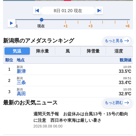
新潟県のアメダスランキング
もっと見る
気温
降水量
風
降雪量
湿度
順位
地点
観測値
新潟
10:05
1
新津
33.5℃
新潟
09:51
2
三条
33.4℃
新潟
10:05
3
高田
32.9℃
最新のお天気ニュース
もっと読む
週間天気予報 お盆休みは台風13号・15号の動向
に注意 西日本や東海は厳しい暑さ
2026.08.08 06:00