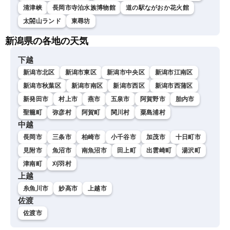
清津峡
長岡市寺泊水族博物館
道の駅ながおか花火館
太閤山ランド
東尋坊
新潟県の各地の天気
下越
新潟市北区
新潟市東区
新潟市中央区
新潟市江南区
新潟市秋葉区
新潟市南区
新潟市西区
新潟市西蒲区
新発田市
村上市
燕市
五泉市
阿賀野市
胎内市
聖籠町
弥彦村
阿賀町
関川村
粟島浦村
中越
長岡市
三条市
柏崎市
小千谷市
加茂市
十日町市
見附市
魚沼市
南魚沼市
田上町
出雲崎町
湯沢町
津南町
刈羽村
上越
糸魚川市
妙高市
上越市
佐渡
佐渡市