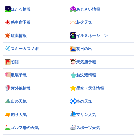
ほたる情報
あじさい情報
熱中症予報
花火天気
紅葉情報
イルミネーション
スキー＆スノボ
初日の出
初詣
天気痛予報
服装予報
お洗濯情報
紫外線情報
星空・天体情報
山の天気
空の天気
釣り天気
マリン天気
ゴルフ場の天気
スポーツ天気