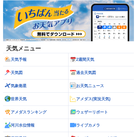
天気メニュー
天気予報
2週間天気
天気図
過去天気図
気象衛星
お天気ニュース
世界天気
アメダス(実況天気)
アメダスランキング
ウェザーリポート
河川水位情報
ライブカメラ