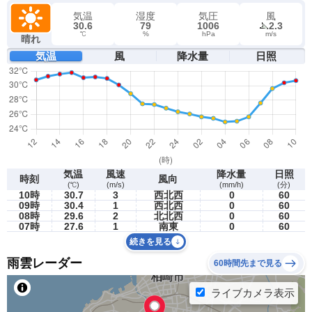
気温
湿度
気圧
風
30.6
79
1006
2.3
℃
%
hPa
m/s
晴れ
気温
風
降水量
日照
気温
風速
降水量
日照
時刻
風向
(℃)
(m/s)
(mm/h)
(分)
10時
30.7
3
西北西
0
60
09時
30.4
1
西北西
0
60
08時
29.6
2
北北西
0
60
07時
27.6
1
南東
0
60
続きを見る
雨雲レーダー
60時間先まで見る