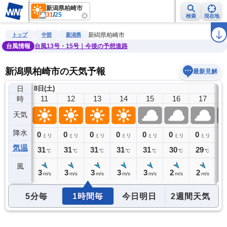
新潟県柏崎市
31
/
25
検索
現在地
雨雲レーダー
台風情報
地震情報
警報・注意報
2週間天気
ラ
新潟県柏崎市
トップ
中部
新潟県
台風情報
台風13号・15号｜今後の予想進路
新潟県柏崎市の天気予報
最新見解
日
8日(土)
10
11
12
13
14
15
16
17
時
天気
降水
0
0
0
0
0
0
0
0
0
ミリ
ミリ
ミリ
ミリ
ミリ
ミリ
ミリ
ミリ
気温
31
31
31
31
31
31
30
29
2
℃
℃
℃
℃
℃
℃
℃
℃
風
3
3
3
3
3
3
2
2
1
m/s
m/s
m/s
m/s
m/s
m/s
m/s
m/s
5分毎
1時間毎
今日明日
2週間天気