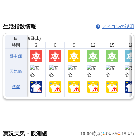
生活指数情報
アイコンの説明
日
8日(土)
3
6
9
12
15
18
時間
熱中症
天気痛
洗濯
実況天気・観測値
10:00時点
(
04:55
18:47
)