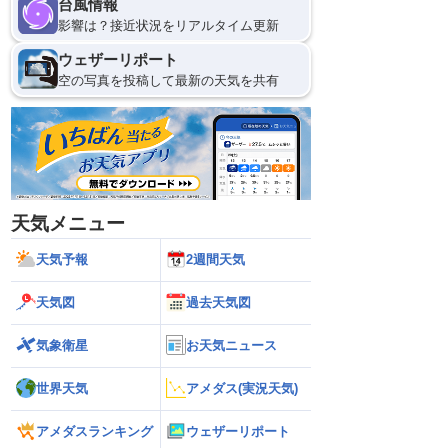
台風情報
影響は？接近状況をリアルタイム更新
ウェザーリポート
空の写真を投稿して最新の天気を共有
天気メニュー
天気予報
2週間天気
天気図
過去天気図
気象衛星
お天気ニュース
世界天気
アメダス(実況天気)
アメダスランキング
ウェザーリポート