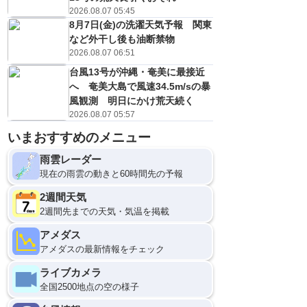
2026.08.07 05:45
8月7日(金)の洗濯天気予報 関東
など外干し後も油断禁物
2026.08.07 06:51
台風13号が沖縄・奄美に最接近
へ 奄美大島で風速34.5m/sの暴
風観測 明日にかけ荒天続く
2026.08.07 05:57
いまおすすめのメニュー
雨雲レーダー
9
12
現在の雨雲の動きと60時間先の予報
2週間天気
2週間先までの天気・気温を掲載
アメダス
アメダスの最新情報をチェック
ライブカメラ
全国2500地点の空の様子