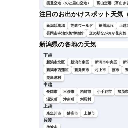
能登空港（のと里山空港）
富山空港（富山き
注目のお出かけスポット天気
新潟競馬場
芝政ワールド
笹川流れ
上越
長岡市寺泊水族博物館
道の駅ながおか花火館
新潟県の各地の天気
下越
新潟市北区
新潟市東区
新潟市中央区
新
新潟市西蒲区
新発田市
村上市
燕市
粟島浦村
中越
長岡市
三条市
柏崎市
小千谷市
加茂
湯沢町
津南町
刈羽村
上越
糸魚川市
妙高市
上越市
佐渡
佐渡市