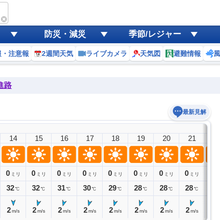
防災・減災
季節/レジャー
報・注意報
2週間天気
ライブカメラ
天気図
避難情報
進路
最新見解
14
15
16
17
18
19
20
21
2
0
0
0
0
0
0
0
0
0
ミリ
ミリ
ミリ
ミリ
ミリ
ミリ
ミリ
ミリ
ミ
32
32
31
30
29
28
28
28
28
℃
℃
℃
℃
℃
℃
℃
℃
2
2
2
2
2
2
2
2
1
m/s
m/s
m/s
m/s
m/s
m/s
m/s
m/s
m