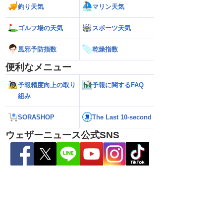
釣り天気
マリン天気
ゴルフ場の天気
スポーツ天気
風邪予防指数
乾燥指数
便利なメニュー
予報精度向上の取り
予報に関するFAQ
組み
6】台風13号が沖縄・奄
【ダブル台風】日本列島へ接近 お盆休み
【台風13号 202
日にかけ荒天続く（7
への影響は？（2026年8月6日22時更
の暴風・大雨のピ
SORASHOP
The Last 10-second
新）
（6日18時更新）
ウェザーニュース公式SNS