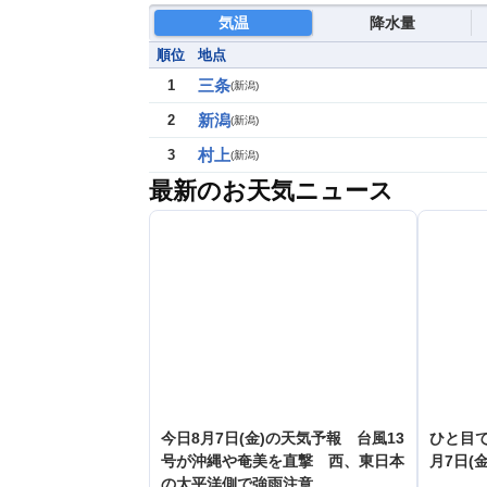
気温
降水量
順位
地点
三条
1
(
新潟
)
新潟
2
(
新潟
)
村上
3
(
新潟
)
最新のお天気ニュース
今日8月7日(金)の天気予報 台風13
ひと目
号が沖縄や奄美を直撃 西、東日本
月7日(金
の太平洋側で強雨注意