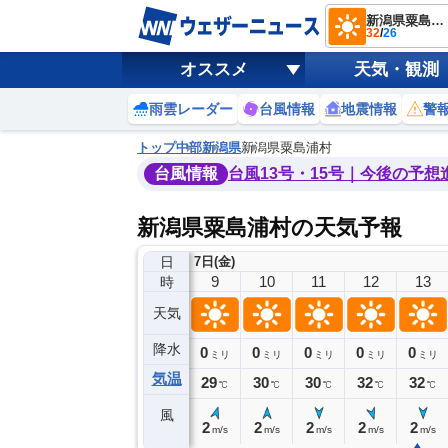
新潟県粟島浦村
32
/
26
オススメ
天気・観測
雨雲レーダー
台風情報
地震情報
警
トップ
中部
新潟県
新潟県粟島浦村
台風情報
台風13号・15号｜今後の予想
新潟県粟島浦村の天気予報
日
7日(金)
5
6
7
8
9
10
11
12
13
時
天気
降水
0
0
0
0
0
0
0
0
ミリ
ミリ
ミリ
ミリ
ミリ
ミリ
ミリ
ミリ
ミリ
気温
26
27
28
28
29
30
30
32
32
℃
℃
℃
℃
℃
℃
℃
℃
℃
風
0
0
1
2
2
2
2
2
2
m/s
m/s
m/s
m/s
m/s
m/s
m/s
m/s
m/s