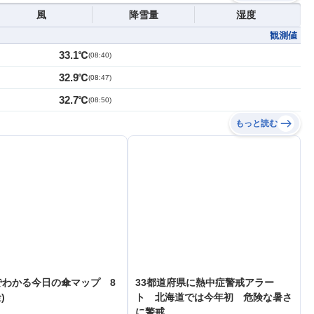
風
降雪量
湿度
観測値
33.1℃
(
08:40
)
32.9℃
(
08:47
)
32.7℃
(
08:50
)
もっと読む
でわかる今日の傘マップ 8
33都道府県に熱中症警戒アラー
)
ト 北海道では今年初 危険な暑さ
に警戒