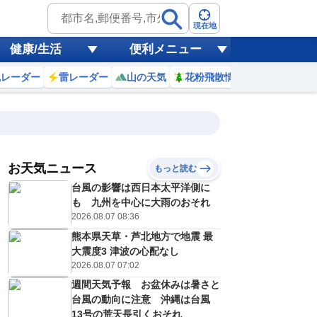
現在地
健康/生活
便利メニュー
風レーダー
雷レーダー
山の天気
花粉飛散情報
世界天気
お天気ニュース
もっと読む
8日(土)
台風の影響は西日本太平洋側に
2
23
0
1
2
3
4
5
6
も 九州を中心に大雨のおそれ
2026.08.07 08:36
熊本県天草・芦北地方で地震 最
0
0
0
0
0
0
0
0
大震度3 津波の心配なし
リ
ミリ
ミリ
ミリ
ミリ
ミリ
ミリ
ミリ
ミリ
2026.08.07 07:02
28
28
27
27
27
27
27
27
℃
℃
℃
℃
℃
℃
℃
℃
℃
週間天気予報 お盆休みは暑さと
台風の動向に注意 沖縄は台風
1
1
1
0
0
1
1
1
/s
m/s
m/s
m/s
m/s
m/s
m/s
m/s
m/s
13号の荒天長引くおそれ