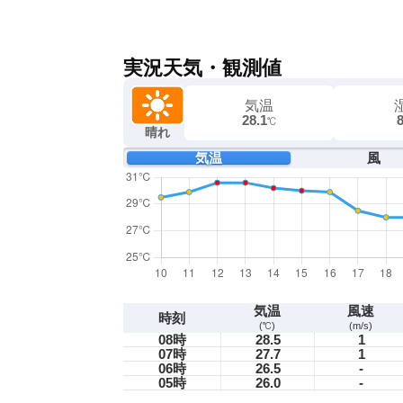
実況天気・観測値
気温
28.1
℃
晴れ
気温
風
気温
風速
時刻
(℃)
(m/s)
08時
28.5
1
07時
27.7
1
06時
26.5
-
05時
26.0
-