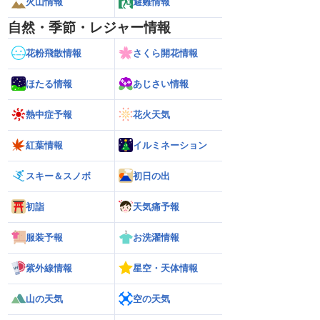
火山情報
避難情報
自然・季節・レジャー情報
花粉飛散情報
さくら開花情報
ほたる情報
あじさい情報
熱中症予報
花火天気
紅葉情報
イルミネーション
スキー＆スノボ
初日の出
初詣
天気痛予報
服装予報
お洗濯情報
紫外線情報
星空・天体情報
山の天気
空の天気