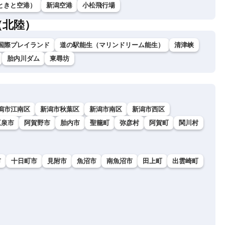
ときと空港）
新潟空港
小松飛行場
（北陸）
国際プレイランド
道の駅能生（マリンドリーム能生）
清津峡
胎内川ダム
東尋坊
潟市江南区
新潟市秋葉区
新潟市南区
新潟市西区
五泉市
阿賀野市
胎内市
聖籠町
弥彦村
阿賀町
関川村
市
十日町市
見附市
魚沼市
南魚沼市
田上町
出雲崎町