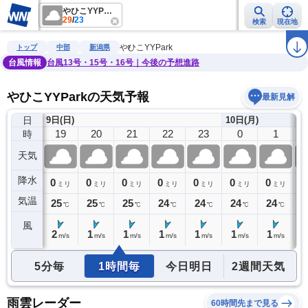
やひこYYPark
29
/
23
検索
現在地
雨雲レーダー
台風情報
地震情報
警報・注意報
2週間天気
ラ
やひこYYPark
トップ
中部
新潟県
台風情報
台風13号・15号・16号｜今後の予想進路
やひこYYParkの天気予報
最新見解
日
9日(日)
10日(月)
18
19
20
21
22
23
0
1
時
天気
降水
0
0
0
0
0
0
0
0
0
ミリ
ミリ
ミリ
ミリ
ミリ
ミリ
ミリ
ミリ
気温
26
25
25
25
24
24
24
24
2
℃
℃
℃
℃
℃
℃
℃
℃
風
3
2
1
1
1
1
1
1
1
m/s
m/s
m/s
m/s
m/s
m/s
m/s
m/s
5分毎
1時間毎
今日明日
2週間天気
雨雲レーダー
60時間先まで見る