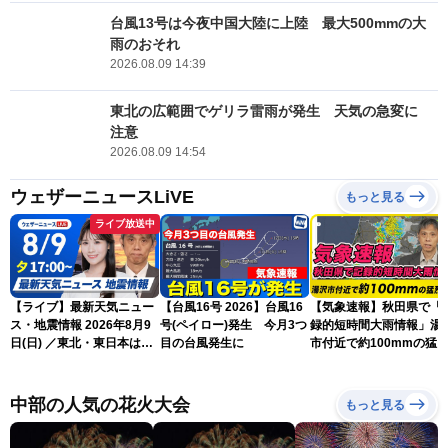
台風13号は今夜中国大陸に上陸 最大500mmの大
雨のおそれ
2026.08.09 14:39
東北の広範囲でゲリラ雷雨が発生 天気の急変に
注意
2026.08.09 14:54
ウェザーニュースLiVE
もっと見る
ライブ放送中
【ライブ】最新天気ニュー
【台風16号 2026】台風16
【気象速報】秋田県で「
ス・地震情報 2026年8月9
号(ペイロー)発生 今月3つ
録的短時間大雨情報」湯
日(日) ／東北・東日本は急
目の台風発生に
市付近で約100mmの猛
な雷雨に注意〈ウェザーニ
な雨
ュースLiVEイブニング・戸
北美月／芳野達郎〉
中部の人気の花火大会
もっと見る