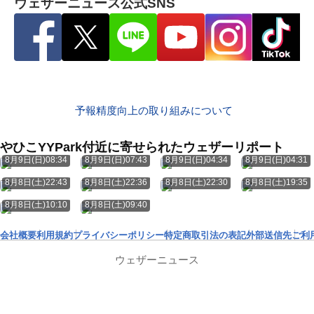
ウェザーニュース公式SNS
予報精度向上の取り組みについて
やひこYYPark付近に寄せられたウェザーリポート
8月9日(日)08:34
8月9日(日)07:43
8月9日(日)04:34
8月9日(日)04:31
8月8日(土)22:43
8月8日(土)22:36
8月8日(土)22:30
8月8日(土)19:35
8月8日(土)10:10
8月8日(土)09:40
会社概要
利用規約
プライバシーポリシー
特定商取引法の表記
外部送信先
ご利
ウェザーニュース