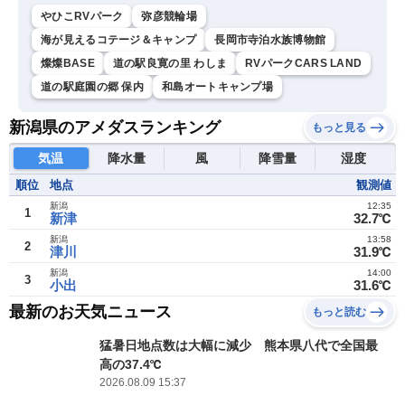
やひこRVパーク
弥彦競輪場
海が見えるコテージ＆キャンプ
長岡市寺泊水族博物館
燦燦BASE
道の駅良寛の里 わしま
RVパークCARS LAND
道の駅庭園の郷 保内
和島オートキャンプ場
新潟県のアメダスランキング
もっと見る
気温
降水量
風
降雪量
湿度
順位
地点
観測値
新潟
12:35
1
新津
32.7℃
新潟
13:58
2
津川
31.9℃
新潟
14:00
3
小出
31.6℃
最新のお天気ニュース
もっと読む
猛暑日地点数は大幅に減少 熊本県八代で全国最
高の37.4℃
2026.08.09 15:37