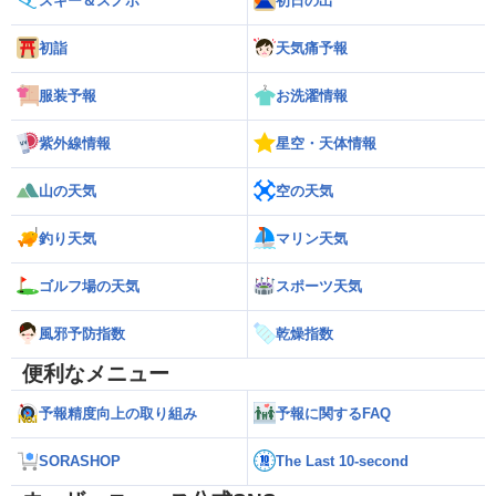
スキー＆スノボ
初日の出
初詣
天気痛予報
服装予報
お洗濯情報
紫外線情報
星空・天体情報
山の天気
空の天気
釣り天気
マリン天気
ゴルフ場の天気
スポーツ天気
風邪予防指数
乾燥指数
便利なメニュー
予報精度向上の取り組み
予報に関するFAQ
SORASHOP
The Last 10-second