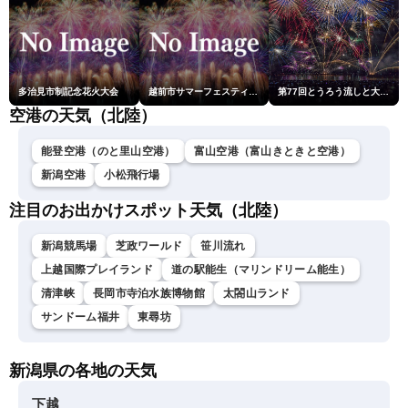
多治見市制記念花火大会
越前市サマーフェスティバル花火大会
第77回とうろう流しと大花火大会
空港の天気（北陸）
能登空港（のと里山空港）
富山空港（富山きときと空港）
新潟空港
小松飛行場
注目のお出かけスポット天気（北陸）
新潟競馬場
芝政ワールド
笹川流れ
上越国際プレイランド
道の駅能生（マリンドリーム能生）
清津峡
長岡市寺泊水族博物館
太閤山ランド
サンドーム福井
東尋坊
新潟県の各地の天気
下越