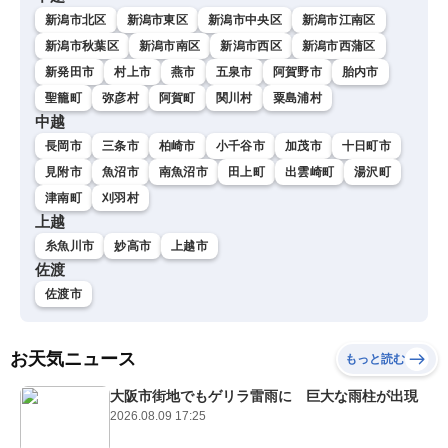
新潟市北区
新潟市東区
新潟市中央区
新潟市江南区
新潟市秋葉区
新潟市南区
新潟市西区
新潟市西蒲区
新発田市
村上市
燕市
五泉市
阿賀野市
胎内市
聖籠町
弥彦村
阿賀町
関川村
粟島浦村
中越
長岡市
三条市
柏崎市
小千谷市
加茂市
十日町市
見附市
魚沼市
南魚沼市
田上町
出雲崎町
湯沢町
津南町
刈羽村
上越
糸魚川市
妙高市
上越市
佐渡
佐渡市
お天気ニュース
もっと読む
大阪市街地でもゲリラ雷雨に 巨大な雨柱が出現
2026.08.09 17:25