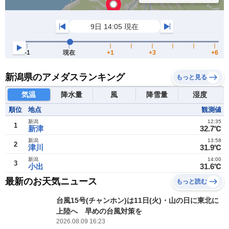
新潟県のアメダスランキング
もっと見る
気温
降水量
風
降雪量
湿度
順位
地点
観測値
新潟
12:35
1
新津
32.7℃
新潟
13:58
2
津川
31.9℃
新潟
14:00
3
小出
31.6℃
最新のお天気ニュース
もっと読む
台風15号(チャンホン)は11日(火)・山の日に東北に
上陸へ 早めの台風対策を
2026.08.09 16:23