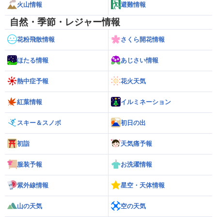
火山情報
避難情報
自然・季節・レジャー情報
花粉飛散情報
さくら開花情報
ほたる情報
あじさい情報
熱中症予報
花火天気
紅葉情報
イルミネーション
スキー＆スノボ
初日の出
初詣
天気痛予報
服装予報
お洗濯情報
紫外線情報
星空・天体情報
山の天気
空の天気