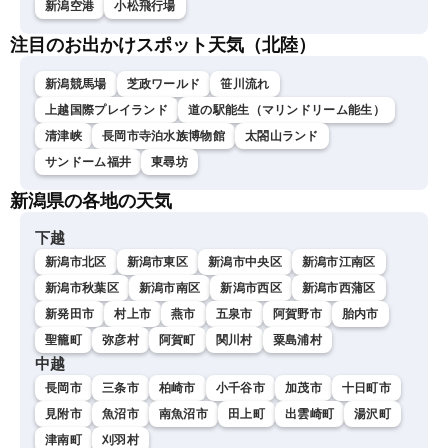
新潟空港
小松飛行場
注目のお出かけスポット天気（北陸）
新潟競馬場
芝政ワールド
笹川流れ
上越国際プレイランド
道の駅能生（マリンドリーム能生）
清津峡
長岡市寺泊水族博物館
太閤山ランド
サンドーム福井
東尋坊
新潟県の各地の天気
下越
新潟市北区
新潟市東区
新潟市中央区
新潟市江南区
新潟市秋葉区
新潟市南区
新潟市西区
新潟市西蒲区
新発田市
村上市
燕市
五泉市
阿賀野市
胎内市
聖籠町
弥彦村
阿賀町
関川村
粟島浦村
中越
長岡市
三条市
柏崎市
小千谷市
加茂市
十日町市
見附市
魚沼市
南魚沼市
田上町
出雲崎町
湯沢町
津南町
刈羽村