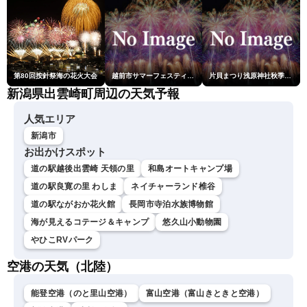
第80回按針祭海の花火大会
越前市サマーフェスティバル花火大会
片貝まつり浅原神社秋季例大祭奉納大煙火
新潟県出雲崎町周辺の天気予報
人気エリア
新潟市
お出かけスポット
道の駅越後出雲崎 天領の里
和島オートキャンプ場
道の駅良寛の里 わしま
ネイチャーランド椎谷
道の駅ながおか花火館
長岡市寺泊水族博物館
海が見えるコテージ＆キャンプ
悠久山小動物園
やひこRVパーク
空港の天気（北陸）
能登空港（のと里山空港）
富山空港（富山きときと空港）