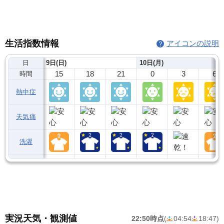
生活指数情報
アイコンの説明
日
9日(日)
10日(月)
15
18
21
0
3
6
時間
熱中症
天気痛
洗濯
実況天気・観測値
22:50時点
(
04:54
18:47
)