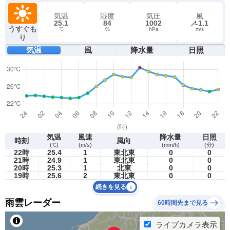
気温
湿度
気圧
風
25.1
84
1002
1.1
うすぐも
℃
%
hPa
m/s
り
気温
風
降水量
日照
気温
風速
降水量
日照
時刻
風向
(℃)
(m/s)
(mm/h)
(分)
22時
25.4
1
東北東
0
0
21時
24.9
1
東北東
0
0
20時
25.3
1
北東
0
0
19時
25.6
2
東北東
0
0
続きを見る
雨雲レーダー
60時間先まで見る