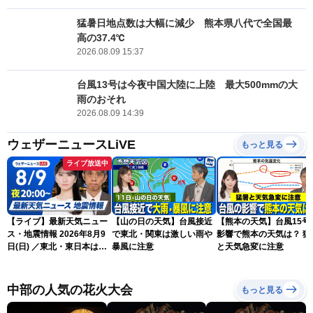
猛暑日地点数は大幅に減少 熊本県八代で全国最
高の37.4℃
2026.08.09 15:37
台風13号は今夜中国大陸に上陸 最大500mmの大
雨のおそれ
2026.08.09 14:39
ウェザーニュースLiVE
もっと見る
ライブ放送中
【ライブ】最新天気ニュー
【山の日の天気】台風接近
【熊本の天気】台風15号
ス・地震情報 2026年8月9
で東北・関東は激しい雨や
影響で熊本の天気は？ 猛
日(日) ／東北・東日本は急
暴風に注意
と天気急変に注意
な雷雨に注意〈ウェザーニ
ュースLiVEムーン・駒木結
衣／芳野達郎〉
中部の人気の花火大会
もっと見る