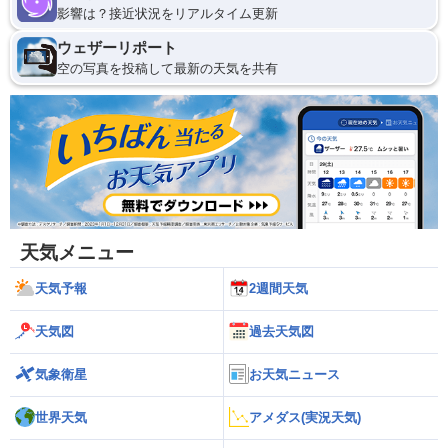
影響は？接近状況をリアルタイム更新
ウェザーリポート
空の写真を投稿して最新の天気を共有
天気メニュー
天気予報
2週間天気
天気図
過去天気図
気象衛星
お天気ニュース
世界天気
アメダス(実況天気)