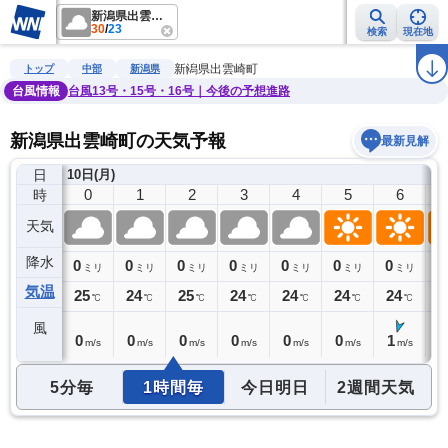
新潟県出雲崎町
30
/
23
検索
現在地
雨雲レーダー
台風情報
地震情報
警報・注意報
2週間天気
ラ
新潟県出雲崎町
トップ
中部
新潟県
台風情報
台風13号・15号・16号｜今後の予想進路
新潟県出雲崎町の天気予報
最新見解
日
9日(日)
10日(月)
23
0
1
2
3
4
5
6
時
天気
降水
0
0
0
0
0
0
0
0
0
ミリ
ミリ
ミリ
ミリ
ミリ
ミリ
ミリ
ミリ
気温
25
25
24
25
24
24
24
24
2
℃
℃
℃
℃
℃
℃
℃
℃
風
1
0
0
0
0
0
0
1
1
m/s
m/s
m/s
m/s
m/s
m/s
m/s
m/s
5分毎
1時間毎
今日明日
2週間天気