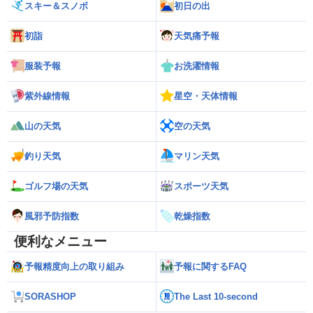
スキー＆スノボ
初日の出
初詣
天気痛予報
服装予報
お洗濯情報
紫外線情報
星空・天体情報
山の天気
空の天気
釣り天気
マリン天気
ゴルフ場の天気
スポーツ天気
風邪予防指数
乾燥指数
便利なメニュー
予報精度向上の取り組み
予報に関するFAQ
SORASHOP
The Last 10-second