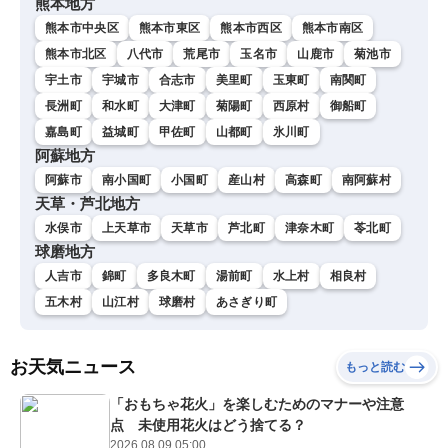
熊本地方
熊本市中央区
熊本市東区
熊本市西区
熊本市南区
熊本市北区
八代市
荒尾市
玉名市
山鹿市
菊池市
宇土市
宇城市
合志市
美里町
玉東町
南関町
長洲町
和水町
大津町
菊陽町
西原村
御船町
嘉島町
益城町
甲佐町
山都町
氷川町
阿蘇地方
阿蘇市
南小国町
小国町
産山村
高森町
南阿蘇村
天草・芦北地方
水俣市
上天草市
天草市
芦北町
津奈木町
苓北町
球磨地方
人吉市
錦町
多良木町
湯前町
水上村
相良村
五木村
山江村
球磨村
あさぎり町
お天気ニュース
もっと読む
「おもちゃ花火」を楽しむためのマナーや注意
点 未使用花火はどう捨てる？
2026.08.09 05:00