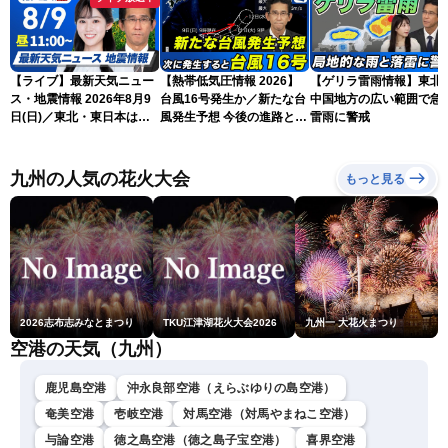
【ライブ】最新天気ニュー
【熱帯低気圧情報 2026】
【ゲリラ雷雨情報】東北
ス・地震情報 2026年8月9
台風16号発生か／新たな台
中国地方の広い範囲で急
日(日)／東北・東日本は急
風発生予想 今後の進路と日
雷雨に警戒
な雷雨に注意〈ウェザーニ
本への影響は？(9日 12時更
ュースLiVEコーヒータイ
新)
ム・青原桃香／山口剛央〉
九州の人気の花火大会
もっと見る
2026志布志みなとまつり
TKU江津湖花火大会2026
九州一 大花火まつり
空港の天気（九州）
鹿児島空港
沖永良部空港（えらぶゆりの島空港）
奄美空港
壱岐空港
対馬空港（対馬やまねこ空港）
与論空港
徳之島空港（徳之島子宝空港）
喜界空港