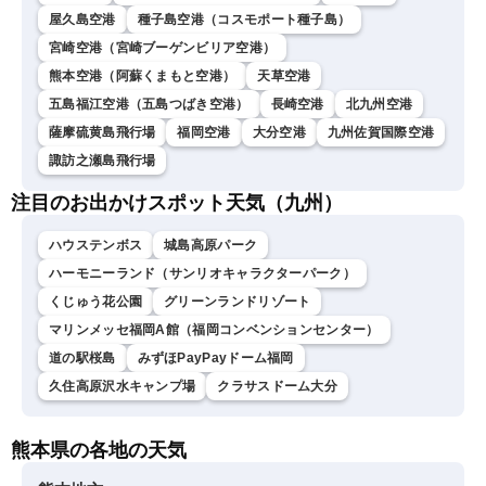
屋久島空港
種子島空港（コスモポート種子島）
宮崎空港（宮崎ブーゲンビリア空港）
熊本空港（阿蘇くまもと空港）
天草空港
五島福江空港（五島つばき空港）
長崎空港
北九州空港
薩摩硫黄島飛行場
福岡空港
大分空港
九州佐賀国際空港
諏訪之瀬島飛行場
注目のお出かけスポット天気（九州）
ハウステンボス
城島高原パーク
ハーモニーランド（サンリオキャラクターパーク）
くじゅう花公園
グリーンランドリゾート
マリンメッセ福岡A館（福岡コンベンションセンター）
道の駅桜島
みずほPayPayドーム福岡
久住高原沢水キャンプ場
クラサスドーム大分
熊本県の各地の天気