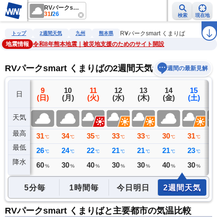
RVパークsmart くまりば
31
/
26
検索
現在地
雨雲レーダー
台風情報
地震情報
警報・注意報
2週間天気
ラ
RVパークsmart くまりば
トップ
2週間天気
九州
熊本県
地震情報
令和8年熊本地震｜被災地支援のためのサイト開設
RVパークsmart くまりばの2週間天気予報
週間の最新見解
8
9
10
11
12
13
14
15
日
(土)
(日)
(月)
(火)
(水)
(木)
(金)
(土)
(
天気
最高
31
31
34
35
33
33
30
31
3
℃
℃
℃
℃
℃
℃
℃
℃
最低
27
26
24
22
21
21
21
23
2
℃
℃
℃
℃
℃
℃
℃
℃
降水
0
60
30
40
30
30
40
30
3
ミリ
%
%
%
%
%
%
%
5分毎
1時間毎
今日明日
2週間天気
RVパークsmart くまりばと主要都市の気温比較