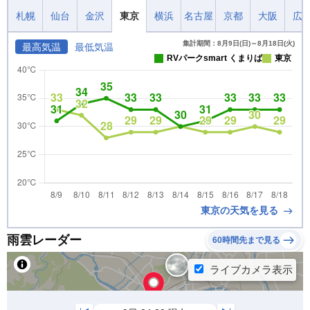
札幌
仙台
金沢
東京
横浜
名古屋
京都
大阪
広
集計期間：8月9日(日)～8月18日(火)
最高気温
最低気温
RVパークsmart くまりば
東京
東京の天気を見る
雨雲レーダー
60時間先まで見る