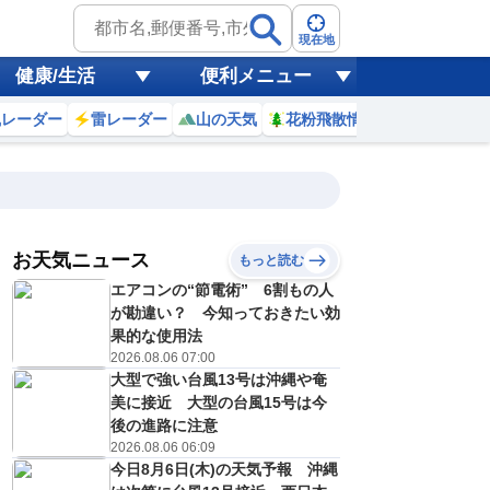
現在地
健康/生活
便利メニュー
風レーダー
雷レーダー
山の天気
花粉飛散情報
世界天気
お天気ニュース
もっと読む
17
18
19
20
エアコンの“節電術” 6割もの人
(月)
(火)
(水)
(木)
予報の
が勘違い？ 今知っておきたい効
E
E
E
E
信頼度
高
果的な使用法
A
2026.08.06 07:00
B
大型で強い台風13号は沖縄や奄
C
1
33
33
32
D
美に接近 大型の台風15号は今
℃
℃
℃
℃
E
後の進路に注意
0
20
20
21
低
℃
℃
℃
℃
2026.08.06 06:09
？
0
30
20
30
今日8月6日(木)の天気予報 沖縄
%
%
%
%