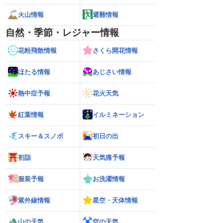
火山情報
避難情報
自然・季節・レジャー情報
花粉飛散情報
さくら開花情報
ほたる情報
あじさい情報
熱中症予報
花火天気
紅葉情報
イルミネーション
スキー＆スノボ
初日の出
初詣
天気痛予報
服装予報
お洗濯情報
紫外線情報
星空・天体情報
山の天気
空の天気