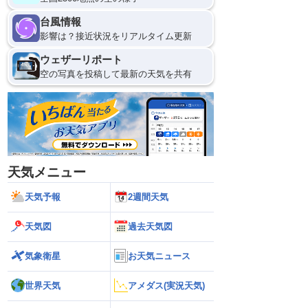
台風情報
影響は？接近状況をリアルタイム更新
ウェザーリポート
空の写真を投稿して最新の天気を共有
天気メニュー
天気予報
2週間天気
天気図
過去天気図
気象衛星
お天気ニュース
世界天気
アメダス(実況天気)