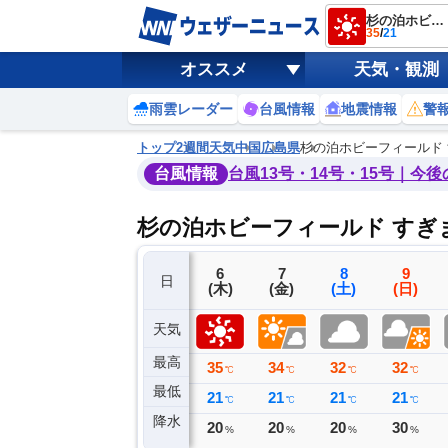
杉の泊ホビーフィールド すぎまりキャンプ場
35
/
21
オススメ
天気・観測
雨雲レーダー
台風情報
地震情報
警
トップ
2週間天気
中国
広島県
杉の泊ホビーフィールド 
台風情報
台風13号・14号・15号｜今
杉の泊ホビーフィールド すき
3
4
5
6
7
8
9
日
(月)
(火)
(水)
(木)
(金)
(土)
(日)
天気
最高
36
36
34
35
34
32
32
℃
℃
℃
℃
℃
℃
℃
最低
22
22
23
21
21
21
21
℃
℃
℃
℃
℃
℃
℃
降水
0
8
0
20
20
20
30
ミリ
ミリ
ミリ
%
%
%
%