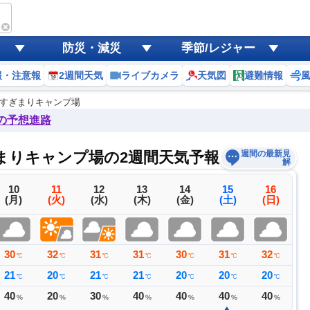
防災・減災
季節/レジャー
報・注意報
2週間天気
ライブカメラ
天気図
避難情報
すぎまりキャンプ場
後の予想進路
゙まりキャンプ場の2週間天気予報
週間の最新見
解
10
11
12
13
14
15
16
(月)
(火)
(水)
(木)
(金)
(土)
(日)
30
32
31
31
30
31
32
3
℃
℃
℃
℃
℃
℃
℃
21
20
21
21
20
20
20
2
℃
℃
℃
℃
℃
℃
℃
40
20
30
40
40
40
40
4
%
%
%
%
%
%
%