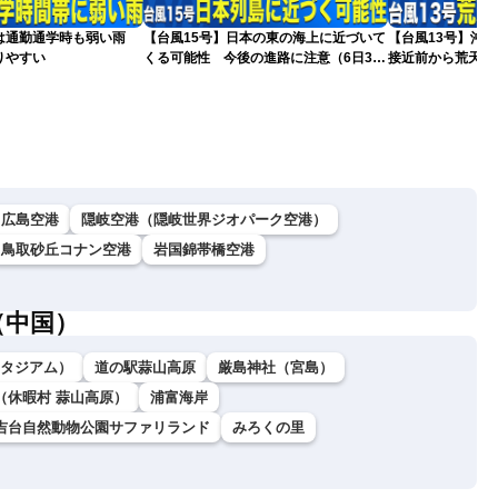
は通勤通学時も弱い雨
【台風15号】日本の東の海上に近づいて
【台風13号】沖
りやすい
くる可能性 今後の進路に注意（6日3時
接近前から荒天の
更新）
広島空港
隠岐空港（隠岐世界ジオパーク空港）
鳥取砂丘コナン空港
岩国錦帯橋空港
（中国）
ダスタジアム）
道の駅蒜山高原
厳島神社（宮島）
（休暇村 蒜山高原）
浦富海岸
吉台自然動物公園サファリランド
みろくの里