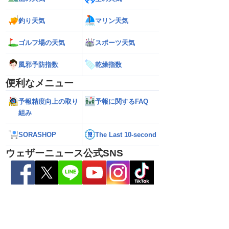
縄・大東島地方に接近
【予報士解説】台風が再発達するサイン
【台風13号・15号 
釣り天気
マリン天気
おそれ（6日5時更新）
「ERC」とは
縄・大東島地方に接近 荒天が長引
れ（5日21時更新）
ゴルフ場の天気
スポーツ天気
風邪予防指数
乾燥指数
便利なメニュー
予報精度向上の取り
予報に関するFAQ
組み
SORASHOP
The Last 10-second
ウェザーニュース公式SNS