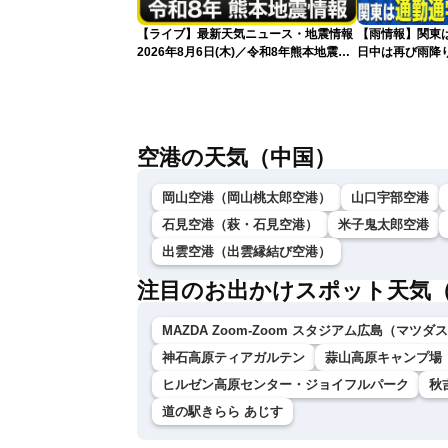
【ライブ】最新天気ニュース・地震情報
【雨情報】関東
2026年8月6日(木)／令和8年熊本地震情
日中は再び雨降
報／台風13号が大東島地方に最接近 沖
縄は荒天警戒〈ウェザーニュースLiVEモ
ーニング・岡本結子／山口剛央〉
空港の天気（中国）
岡山空港（岡山桃太郎空港）
山口宇部空港
石見空港（萩・石見空港）
米子鬼太郎空港
出雲空港（出雲縁結び空港）
注目のお出かけスポット天気
MAZDA Zoom-Zoom スタジアム広島（マツ
神石高原ティアガルテン
蒜山高原キャンプ場
ヒルゼン高原センター・ジョイフルパーク
秋
道の駅きらら あじす