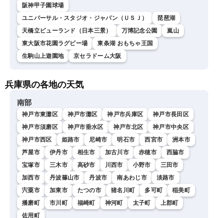
阪神甲子園球場
ユニバーサル・スタジオ・ジャパン（ＵＳＪ）
琵琶湖
天橋立ビューランド（日本三景）
万博記念公園
嵐山
東大阪市花園ラグビー場
東条湖 おもちゃ王国
生駒山上遊園地
京セラドーム大阪
兵庫県の各地の天気
南部
神戸市東灘区
神戸市灘区
神戸市兵庫区
神戸市長田区
神戸市須磨区
神戸市垂水区
神戸市北区
神戸市中央区
神戸市西区
姫路市
尼崎市
明石市
西宮市
洲本市
芦屋市
伊丹市
相生市
加古川市
赤穂市
西脇市
宝塚市
三木市
高砂市
川西市
小野市
三田市
加西市
丹波篠山市
丹波市
南あわじ市
淡路市
宍粟市
加東市
たつの市
猪名川町
多可町
稲美町
播磨町
市川町
福崎町
神河町
太子町
上郡町
佐用町