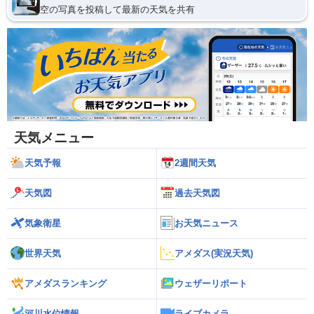
空の写真を投稿して最新の天気を共有
天気メニュー
天気予報
2週間天気
天気図
過去天気図
気象衛星
お天気ニュース
世界天気
アメダス(実況天気)
アメダスランキング
ウェザーリポート
河川水位情報
ライブカメラ