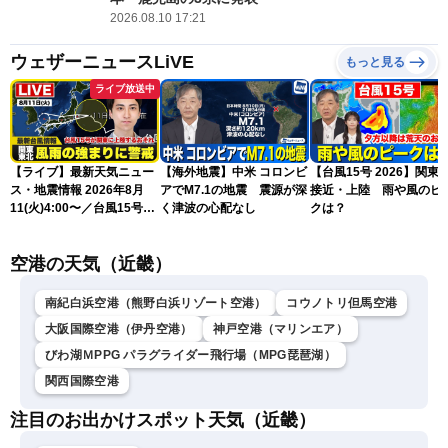
2026.08.10 17:21
ウェザーニュースLiVE
もっと見る
ライブ放送中
【ライブ】最新天気ニュー
【海外地震】中米 コロンビ
【台風15号 2026】関東
ス・地震情報 2026年8月
アでM7.1の地震 震源が深
接近・上陸 雨や風のピ
11(火)4:00〜／台風15号が
く津波の心配なし
クは？
関東に上陸のおそれ〈ウェ
ザーニュースLiVEモーニン
空港の天気（近畿）
グ・福吉貴文〉／H3ロケッ
ト「みちびき7号機」の打
上げ
南紀白浜空港（熊野白浜リゾート空港）
コウノトリ但馬空港
大阪国際空港（伊丹空港）
神戸空港（マリンエア）
びわ湖ＭPPG パラグライダー飛行場（MPG琵琶湖）
関西国際空港
注目のお出かけスポット天気（近畿）