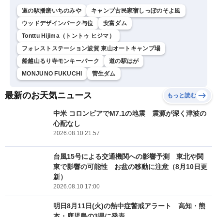
道の駅播磨いちのみや
キャンプ古民家宿しっぽのそよ風
ウッドデザインパーク与位
安富ダム
Tonttu Hijima（トントゥ ヒジマ）
フォレストステーション波賀 東山オートキャンプ場
船越山るり寺モンキーパーク
道の駅はが
MONJUNO FUKUCHI
菅生ダム
最新のお天気ニュース
もっと読む
中米 コロンビアでM7.1の地震 震源が深く津波の
心配なし
2026.08.10 21:57
台風15号による交通機関への影響予測 東北や関
東で影響の可能性 お盆の移動に注意（8月10日更
新）
2026.08.10 17:00
明日8月11日(火)の熱中症警戒アラート 高知・熊
本・鹿児島の3県に発表