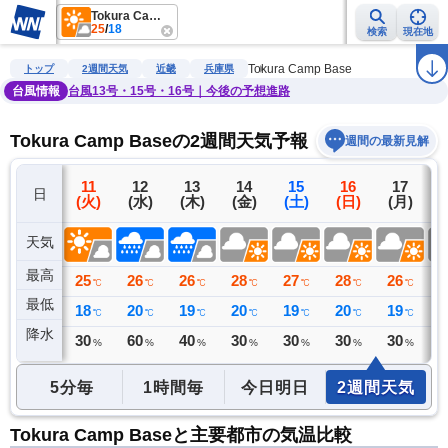
Tokura Camp Base
25
/
18
検索
現在地
雨雲レーダー
台風情報
地震情報
警報・注意報
2週間天気
ラ
Tokura Camp Base
トップ
2週間天気
近畿
兵庫県
台風情報
台風13号・15号・16号｜今後の予想進路
Tokura Camp Baseの2週間天気予報
週間の最新見解
10
11
12
13
14
15
16
17
日
(月)
(火)
(水)
(木)
(金)
(土)
(日)
(月)
(
天気
最高
26
25
26
26
28
27
28
26
2
℃
℃
℃
℃
℃
℃
℃
℃
最低
18
18
20
19
20
19
20
19
1
℃
℃
℃
℃
℃
℃
℃
℃
降水
0
30
60
40
30
30
30
30
4
ミリ
%
%
%
%
%
%
%
5分毎
1時間毎
今日明日
2週間天気
Tokura Camp Baseと主要都市の気温比較