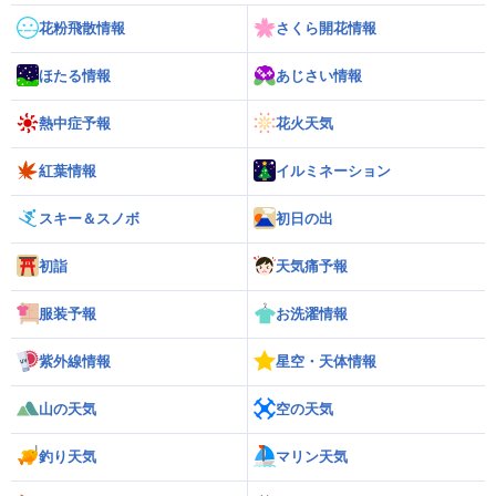
花粉飛散情報
さくら開花情報
ほたる情報
あじさい情報
熱中症予報
花火天気
紅葉情報
イルミネーション
スキー＆スノボ
初日の出
初詣
天気痛予報
服装予報
お洗濯情報
紫外線情報
星空・天体情報
山の天気
空の天気
釣り天気
マリン天気