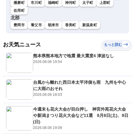
播磨町
市川町
福崎町
神河町
太子町
上郡町
佐用町
北部
豊岡市
養父市
朝来市
香美町
新温泉町
お天気ニュース
もっと読む
熊本県熊本地方で地震 最大震度4 津波なし
2026.08.06 19:54
台風から離れた西日本太平洋側も雨 九州を中心
に大雨のおそれ
2026.08.06 18:03
今週末も花火大会が目白押し 神宮外苑花火大会
や新潟まつり花火大会など11選 8月8日(土)、9日
(日)
2026.08.06 19:09