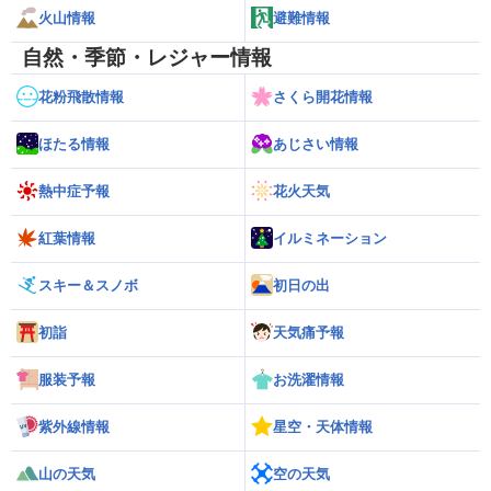
火山情報
避難情報
自然・季節・レジャー情報
花粉飛散情報
さくら開花情報
ほたる情報
あじさい情報
熱中症予報
花火天気
紅葉情報
イルミネーション
スキー＆スノボ
初日の出
初詣
天気痛予報
服装予報
お洗濯情報
紫外線情報
星空・天体情報
山の天気
空の天気