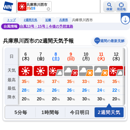
兵庫県川西市
35
/
28
検索
現在地
雨雲レーダー
台風情報
地震情報
警報・注意報
2週間天気
ラ
兵庫県川西市
トップ
2週間天気
近畿
兵庫県
台風情報
台風13号・15号｜今後の予想進路
兵庫県川西市の2週間天気予報
週間の最新見解
5
6
7
8
9
10
11
12
日
(水)
(木)
(金)
(土)
(日)
(月)
(火)
(水)
(
天気
最高
36
35
36
37
35
33
33
35
3
℃
℃
℃
℃
℃
℃
℃
℃
最低
26
28
28
26
26
26
24
22
2
℃
℃
℃
℃
℃
℃
℃
℃
降水
0
20
20
20
30
30
30
20
2
ミリ
%
%
%
%
%
%
%
5分毎
1時間毎
今日明日
2週間天気