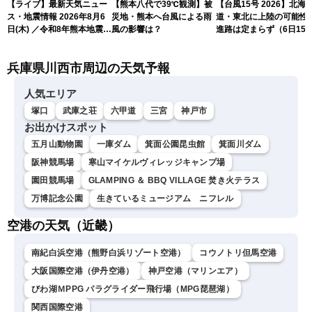
【ライブ】最新天気ニュー
【熊本八代で39℃観測】被
【台風15号 2026】北海
ス・地震情報 2026年8月6
災地・熊本へ台風による雨
道・東北に上陸の可能性
日(木) ／令和8年熊本地震情
風の影響は？
進路は定まらず（6日15
報 沖縄・奄美を台風13号
更新）
が直撃〈ウェザーニュース
兵庫県川西市周辺の天気予報
LiVEムーン・駒木結衣／本
田竜也〉
人気エリア
塚口
武庫之荘
六甲道
三宮
神戸市
お出かけスポット
五月山動物園
一庫ダム
箕面公園昆虫館
箕面川ダム
阪神競馬場
寒山マイケルヴィレッジキャンプ場
園田競馬場
GLAMPING ＆ BBQ VILLAGE 焚き火テラス
万博記念公園
生きているミュージアム ニフレル
空港の天気（近畿）
南紀白浜空港（熊野白浜リゾート空港）
コウノトリ但馬空港
大阪国際空港（伊丹空港）
神戸空港（マリンエア）
びわ湖ＭPPG パラグライダー飛行場（MPG琵琶湖）
関西国際空港