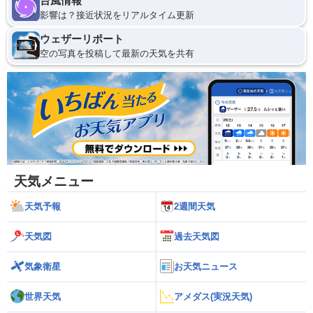
台風情報
影響は？接近状況をリアルタイム更新
ウェザーリポート
空の写真を投稿して最新の天気を共有
天気メニュー
天気予報
2週間天気
天気図
過去天気図
気象衛星
お天気ニュース
世界天気
アメダス(実況天気)