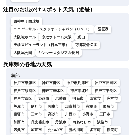
注目のお出かけスポット天気（近畿）
阪神甲子園球場
ユニバーサル・スタジオ・ジャパン（ＵＳＪ）
琵琶湖
大阪城ホール
京セラドーム大阪
嵐山
天橋立ビューランド（日本三景）
万博記念公園
大阪城公園
ヤンマースタジアム長居
兵庫県の各地の天気
南部
神戸市東灘区
神戸市灘区
神戸市兵庫区
神戸市長田区
神戸市須磨区
神戸市垂水区
神戸市北区
神戸市中央区
神戸市西区
姫路市
尼崎市
明石市
西宮市
洲本市
芦屋市
伊丹市
相生市
加古川市
赤穂市
西脇市
宝塚市
三木市
高砂市
川西市
小野市
三田市
加西市
丹波篠山市
丹波市
南あわじ市
淡路市
宍粟市
加東市
たつの市
猪名川町
多可町
稲美町