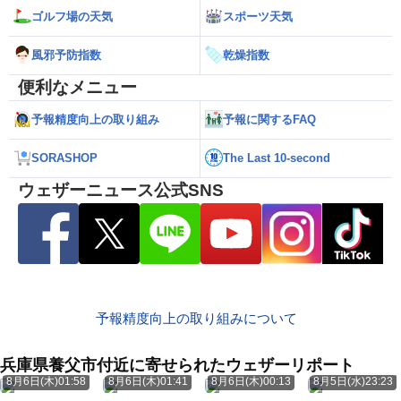
ゴルフ場の天気
スポーツ天気
風邪予防指数
乾燥指数
便利なメニュー
予報精度向上の取り組み
予報に関するFAQ
SORASHOP
The Last 10-second
ウェザーニュース公式SNS
予報精度向上の取り組みについて
兵庫県養父市付近に寄せられたウェザーリポート
8月6日(木)01:58
8月6日(木)01:41
8月6日(木)00:13
8月5日(水)23:23