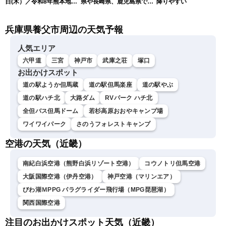
日(木）／令和8年熊本地震
県や長崎県、鹿児島県で震
降りやすい
情報／台風13号が大東島地
度4を観測
方に最接近 沖縄は荒天警
兵庫県養父市周辺の天気予報
戒 〈ウェザーニュースLiVE
コーヒータイム・魚住茉由
／山口剛央〉
人気エリア
六甲道
三宮
神戸市
武庫之荘
塚口
お出かけスポット
道の駅ようか但馬蔵
道の駅但馬楽座
道の駅やぶ
道の駅ハチ北
大路ダム
RVパーク ハチ北
全但バス但馬ドーム
若杉高原おおやキャンプ場
ワイワイパーク
さのうフォレストキャンプ
空港の天気（近畿）
南紀白浜空港（熊野白浜リゾート空港）
コウノトリ但馬空港
大阪国際空港（伊丹空港）
神戸空港（マリンエア）
びわ湖ＭPPG パラグライダー飛行場（MPG琵琶湖）
関西国際空港
注目のお出かけスポット天気（近畿）