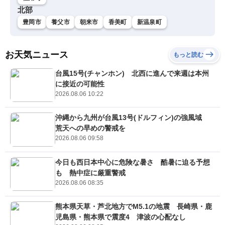
北部
豊岡市
養父市
朝来市
香美町
新温泉町
お天気ニュース
もっと読む
台風15号(チャンホン) 北西に進んで来週は本州
に接近の可能性
2026.08.06 10:22
沖縄から九州が台風13号(ドルフィン)の強風域
荒天への早めの警戒を
2026.08.06 09:58
今日も西日本中心に危険な暑さ 酷暑に迫る予想
も 熱中症に厳重警戒
2026.08.06 08:35
熊本県天草・芦北地方でM5.1の地震 長崎県・鹿
児島県・熊本県で震度4 津波の心配なし