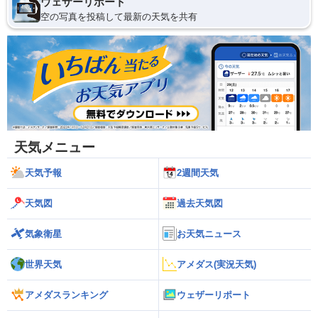
ウェザーリポート
空の写真を投稿して最新の天気を共有
天気メニュー
天気予報
2週間天気
天気図
過去天気図
気象衛星
お天気ニュース
世界天気
アメダス(実況天気)
アメダスランキング
ウェザーリポート