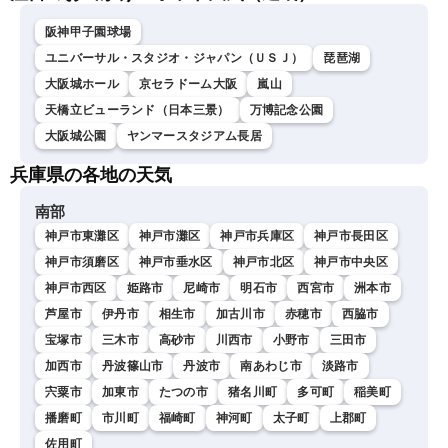
阪神甲子園球場
ユニバーサル・スタジオ・ジャパン（ＵＳＪ）
琵琶湖
大阪城ホール
京セラドーム大阪
嵐山
天橋立ビューランド（日本三景）
万博記念公園
大阪城公園
ヤンマースタジアム長居
兵庫県の各地の天気
南部
神戸市東灘区
神戸市灘区
神戸市兵庫区
神戸市長田区
神戸市須磨区
神戸市垂水区
神戸市北区
神戸市中央区
神戸市西区
姫路市
尼崎市
明石市
西宮市
洲本市
芦屋市
伊丹市
相生市
加古川市
赤穂市
西脇市
宝塚市
三木市
高砂市
川西市
小野市
三田市
加西市
丹波篠山市
丹波市
南あわじ市
淡路市
宍粟市
加東市
たつの市
猪名川町
多可町
稲美町
播磨町
市川町
福崎町
神河町
太子町
上郡町
佐用町