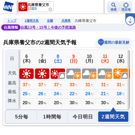
兵庫県養父市
37
/
25
検索
現在地
雨雲レーダー
台風情報
地震情報
警報・注意報
2週間天気
ラ
兵庫県養父市
トップ
2週間天気
近畿
兵庫県
台風情報
台風13号・15号｜今後の予想進路
兵庫県養父市の2週間天気予報
週間の最新見解
5
6
7
8
9
10
11
12
日
(水)
(木)
(金)
(土)
(日)
(月)
(火)
(水)
(
天気
最高
36
37
37
37
33
31
31
31
3
℃
℃
℃
℃
℃
℃
℃
℃
最低
25
25
26
24
22
24
21
18
1
℃
℃
℃
℃
℃
℃
℃
℃
降水
0
20
20
20
30
30
30
20
2
ミリ
%
%
%
%
%
%
%
5分毎
1時間毎
今日明日
2週間天気