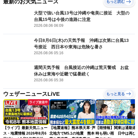
最新のお天気ニュース
もっと読む
大型で強い台風13号は沖縄や奄美に接近 大型の
台風15号は今後の進路に注意
2026.08.06 06:09
今日8月6日(木)の天気予報 沖縄は次第に台風13
号接近 西日本や東海は危険な暑さ
2026.08.06 05:16
週間天気予報 台風接近の沖縄は荒天警戒 お盆
休みは東海や近畿で猛暑続く
2026.08.06 05:38
ウェザーニュースLiVE
もっと見る
ライブ放送中
【ライブ】最新天気ニュー
【地震速報】熊本県天草･芦
【雨情報】関東は通勤通
ス・地震情報 2026年8月6
北地方でM5.1の地震 熊本
時も弱い雨 日中は再び