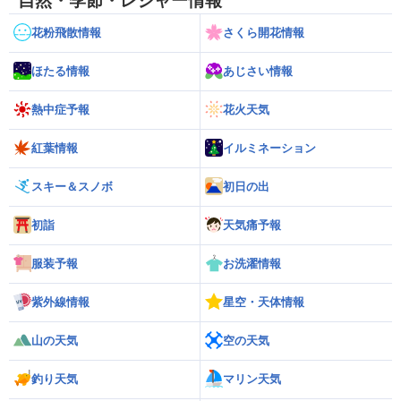
自然・季節・レジャー情報
花粉飛散情報
さくら開花情報
ほたる情報
あじさい情報
熱中症予報
花火天気
紅葉情報
イルミネーション
スキー＆スノボ
初日の出
初詣
天気痛予報
服装予報
お洗濯情報
紫外線情報
星空・天体情報
山の天気
空の天気
釣り天気
マリン天気