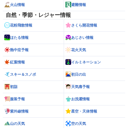
火山情報
避難情報
自然・季節・レジャー情報
花粉飛散情報
さくら開花情報
ほたる情報
あじさい情報
熱中症予報
花火天気
紅葉情報
イルミネーション
スキー＆スノボ
初日の出
初詣
天気痛予報
服装予報
お洗濯情報
紫外線情報
星空・天体情報
山の天気
空の天気