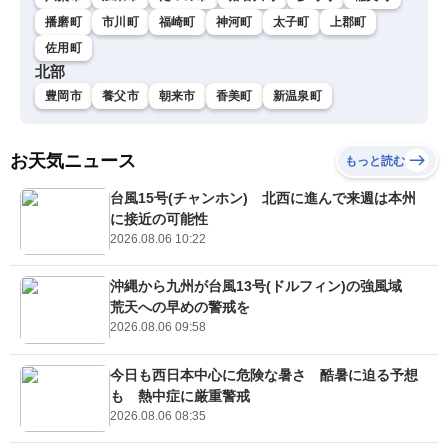
播磨町
市川町
福崎町
神河町
太子町
上郡町
佐用町
北部
豊岡市
養父市
朝来市
香美町
新温泉町
お天気ニュース
もっと読む
台風15号(チャンホン) 北西に進んで来週は本州
に接近の可能性
2026.08.06 10:22
沖縄から九州が台風13号(ドルフィン)の強風域
荒天への早めの警戒を
2026.08.06 09:58
今日も西日本中心に危険な暑さ 酷暑に迫る予想
も 熱中症に厳重警戒
2026.08.06 08:35