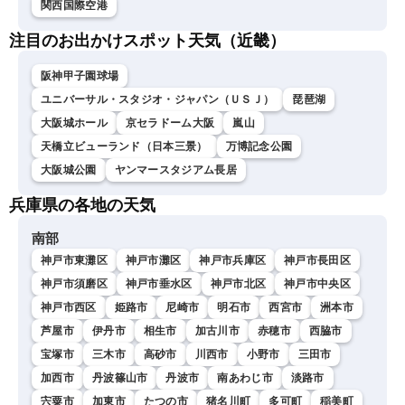
関西国際空港
注目のお出かけスポット天気（近畿）
阪神甲子園球場
ユニバーサル・スタジオ・ジャパン（ＵＳＪ）
琵琶湖
大阪城ホール
京セラドーム大阪
嵐山
天橋立ビューランド（日本三景）
万博記念公園
大阪城公園
ヤンマースタジアム長居
兵庫県の各地の天気
南部
神戸市東灘区
神戸市灘区
神戸市兵庫区
神戸市長田区
神戸市須磨区
神戸市垂水区
神戸市北区
神戸市中央区
神戸市西区
姫路市
尼崎市
明石市
西宮市
洲本市
芦屋市
伊丹市
相生市
加古川市
赤穂市
西脇市
宝塚市
三木市
高砂市
川西市
小野市
三田市
加西市
丹波篠山市
丹波市
南あわじ市
淡路市
宍粟市
加東市
たつの市
猪名川町
多可町
稲美町