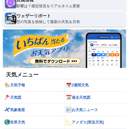
影響は？接近状況をリアルタイム更新
ウェザーリポート
空の写真を投稿して最新の天気を共有
天気メニュー
天気予報
2週間天気
天気図
過去天気図
気象衛星
お天気ニュース
世界天気
アメダス(実況天気)