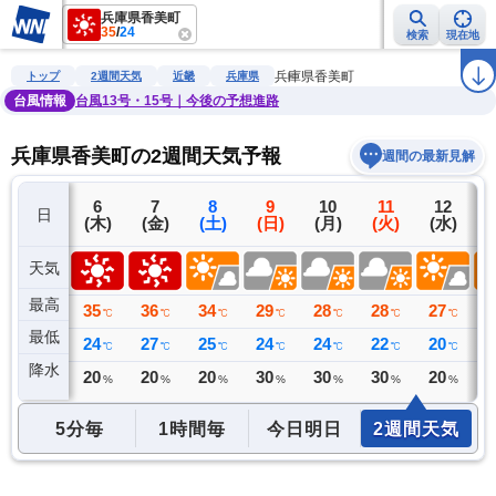
兵庫県香美町
35
/
24
検索
現在地
雨雲レーダー
台風情報
地震情報
警報・注意報
2週間天気
ラ
兵庫県香美町
トップ
2週間天気
近畿
兵庫県
台風情報
台風13号・15号｜今後の予想進路
兵庫県香美町の2週間天気予報
週間の最新見解
5
6
7
8
9
10
11
12
日
(水)
(木)
(金)
(土)
(日)
(月)
(火)
(水)
(
天気
最高
32
35
36
34
29
28
28
27
2
℃
℃
℃
℃
℃
℃
℃
℃
最低
25
24
27
25
24
24
22
20
2
℃
℃
℃
℃
℃
℃
℃
℃
降水
0
20
20
20
30
30
30
20
2
ミリ
%
%
%
%
%
%
%
5分毎
1時間毎
今日明日
2週間天気