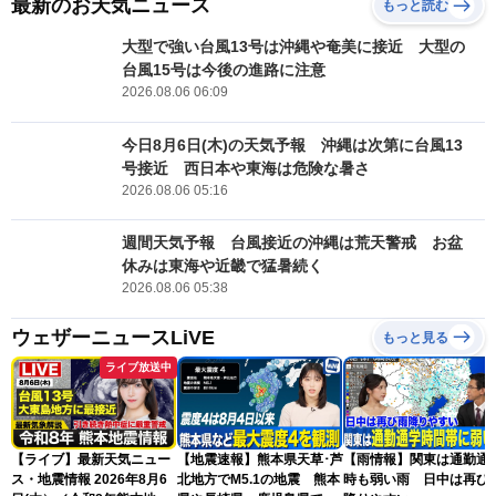
最新のお天気ニュース
もっと読む
大型で強い台風13号は沖縄や奄美に接近 大型の
台風15号は今後の進路に注意
2026.08.06 06:09
今日8月6日(木)の天気予報 沖縄は次第に台風13
号接近 西日本や東海は危険な暑さ
2026.08.06 05:16
週間天気予報 台風接近の沖縄は荒天警戒 お盆
休みは東海や近畿で猛暑続く
2026.08.06 05:38
ウェザーニュースLiVE
もっと見る
ライブ放送中
【ライブ】最新天気ニュー
【地震速報】熊本県天草･芦
【雨情報】関東は通勤通
ス・地震情報 2026年8月6
北地方でM5.1の地震 熊本
時も弱い雨 日中は再び