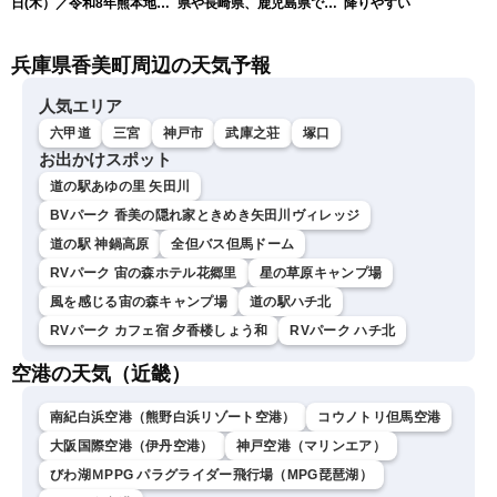
日(木）／令和8年熊本地震
県や長崎県、鹿児島県で震
降りやすい
情報／台風13号が大東島地
度4を観測
方に最接近 沖縄は荒天警
兵庫県香美町周辺の天気予報
戒 〈ウェザーニュースLiVE
コーヒータイム・魚住茉由
／山口剛央〉
人気エリア
六甲道
三宮
神戸市
武庫之荘
塚口
お出かけスポット
道の駅あゆの里 矢田川
BVパーク 香美の隠れ家ときめき矢田川ヴィレッジ
道の駅 神鍋高原
全但バス但馬ドーム
RVパーク 宙の森ホテル花郷里
星の草原キャンプ場
風を感じる宙の森キャンプ場
道の駅ハチ北
RVパーク カフェ宿 夕香楼しょう和
RVパーク ハチ北
空港の天気（近畿）
南紀白浜空港（熊野白浜リゾート空港）
コウノトリ但馬空港
大阪国際空港（伊丹空港）
神戸空港（マリンエア）
びわ湖ＭPPG パラグライダー飛行場（MPG琵琶湖）