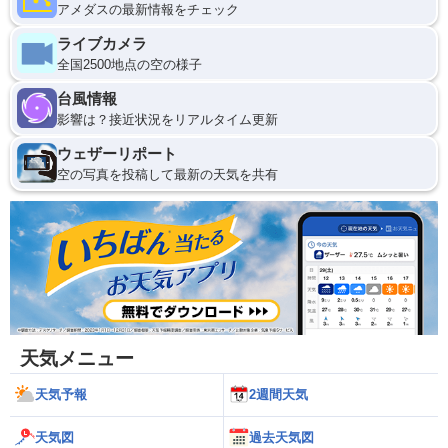
アメダスの最新情報をチェック
ライブカメラ
全国2500地点の空の様子
台風情報
影響は？接近状況をリアルタイム更新
ウェザーリポート
空の写真を投稿して最新の天気を共有
天気メニュー
天気予報
2週間天気
天気図
過去天気図