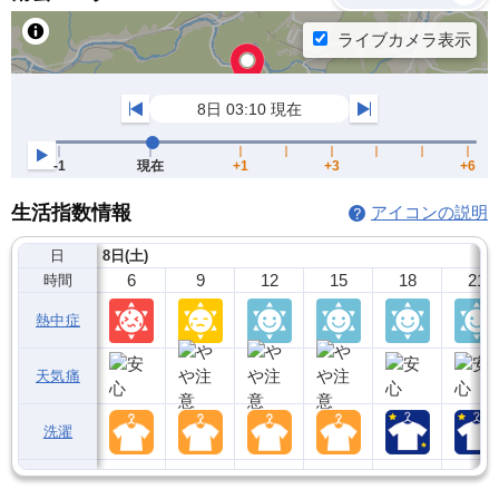
生活指数情報
アイコンの説明
日
8日(土)
6
9
12
15
18
21
時間
熱中症
天気痛
洗濯