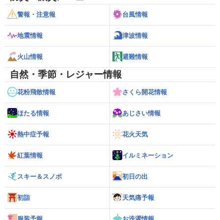
警報・注意報
台風情報
地震情報
津波情報
火山情報
避難情報
自然・季節・レジャー情報
花粉飛散情報
さくら開花情報
ほたる情報
あじさい情報
熱中症予報
花火天気
紅葉情報
イルミネーション
スキー＆スノボ
初日の出
初詣
天気痛予報
服装予報
お洗濯情報