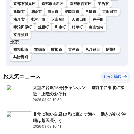
京都市伏見区
京都市山科区
京都市西京区
宇治市
亀岡市
城陽市
向日市
長岡京市
八幡市
京田辺市
南丹市
木津川市
大山崎町
久御山町
井手町
宇治田原町
笠置町
和束町
精華町
南山城村
京丹波町
北部
福知山市
舞鶴市
綾部市
宮津市
京丹後市
伊根町
与謝野町
お天気ニュース
もっと読む
大型の台風15号(チャンホン) 週前半に東北に接
近・上陸のおそれ
2026.08.08 10:50
非常に強い台風13号は東シナ海へ 動きが鈍く沖
縄は荒天長引く
2026.08.08 10:41