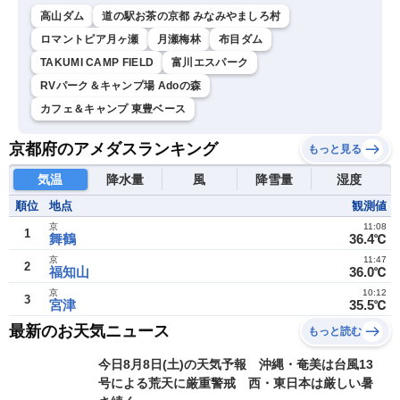
高山ダム
道の駅お茶の京都 みなみやましろ村
ロマントピア月ヶ瀬
月瀬梅林
布目ダム
TAKUMI CAMP FIELD
富川エスパーク
RVパーク＆キャンプ場 Adoの森
カフェ＆キャンプ 東豊ベース
京都府のアメダスランキング
もっと見る
気温
降水量
風
降雪量
湿度
順位
地点
観測値
京
11:08
1
舞鶴
36.4℃
京
11:47
2
福知山
36.0℃
京
10:12
3
宮津
35.5℃
最新のお天気ニュース
もっと読む
今日8月8日(土)の天気予報 沖縄・奄美は台風13
号による荒天に厳重警戒 西・東日本は厳しい暑