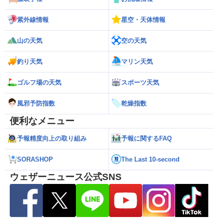
紫外線情報
星空・天体情報
山の天気
空の天気
釣り天気
マリン天気
ゴルフ場の天気
スポーツ天気
風邪予防指数
乾燥指数
便利なメニュー
予報精度向上の取り組み
予報に関するFAQ
SORASHOP
The Last 10-second
ウェザーニュース公式SNS