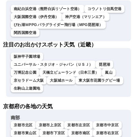
ム・青原桃香／山口剛央〉
南紀白浜空港（熊野白浜リゾート空港）
コウノトリ但馬空港
大阪国際空港（伊丹空港）
神戸空港（マリンエア）
びわ湖ＭPPG パラグライダー飛行場（MPG琵琶湖）
関西国際空港
注目のお出かけスポット天気（近畿）
阪神甲子園球場
ユニバーサル・スタジオ・ジャパン（ＵＳＪ）
琵琶湖
万博記念公園
天橋立ビューランド（日本三景）
嵐山
京セラドーム大阪
大阪城ホール
東大阪市花園ラグビー場
生駒山上遊園地
京都府の各地の天気
南部
京都市北区
京都市上京区
京都市左京区
京都市中京区
京都市東山区
京都市下京区
京都市南区
京都市右京区