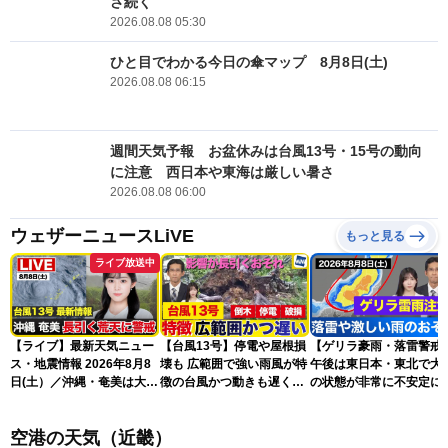
さ続く
2026.08.08 05:30
ひと目でわかる今日の傘マップ 8月8日(土)
2026.08.08 06:15
週間天気予報 お盆休みは台風13号・15号の動向
に注意 西日本や東海は厳しい暑さ
2026.08.08 06:00
ウェザーニュースLiVE
もっと見る
ライブ放送中
【ライブ】最新天気ニュー
【台風13号】停電や屋根損
【ゲリラ豪雨・落雷警戒
ス・地震情報 2026年8月8
壊も 広範囲で強い雨風が特
午後は東日本・東北で大
日(土）／沖縄・奄美は大荒
徴の台風かつ動きも遅く影
の状態が非常に不安定に
れの天気が続く／令和8年
響が長引くおそれ
2026.08.08
熊本地震情報〈ウェザーニ
空港の天気（近畿）
ュースLiVEコーヒータイ