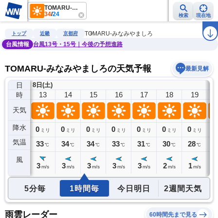
TOMARU-みなみやましろ
34
/
24
検索
現在地
雨雲レーダー
台風情報
地震情報
警報・注意報
2週間天気
ラ
TOMARU-みなみやましろ
トップ
近畿
京都府
台風情報
台風13号・15号｜今後の予想進路
TOMARU-みなみやましろの天気予報
最新見解
日
8日(土)
12
13
14
15
16
17
18
19
時
天気
降水
0
0
0
0
0
0
0
0
0
ミリ
ミリ
ミリ
ミリ
ミリ
ミリ
ミリ
ミリ
気温
33
33
34
34
33
31
30
28
2
℃
℃
℃
℃
℃
℃
℃
℃
風
3
3
3
3
3
3
2
1
1
m/s
m/s
m/s
m/s
m/s
m/s
m/s
m/s
5分毎
1時間毎
今日明日
2週間天気
雨雲レーダー
60時間先まで見る