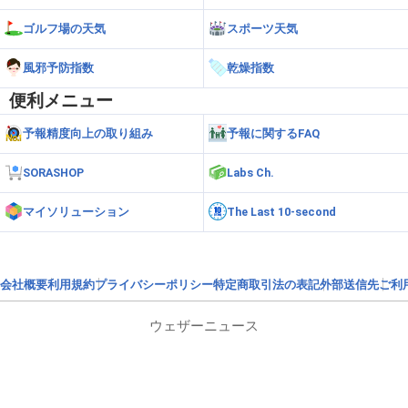
ゴルフ場の天気
スポーツ天気
風邪予防指数
乾燥指数
便利メニュー
予報精度向上の取り組み
予報に関するFAQ
SORASHOP
Labs Ch.
マイソリューション
The Last 10-second
会社概要
利用規約
プライバシーポリシー
特定商取引法の表記
外部送信先
ご利
ウェザーニュース