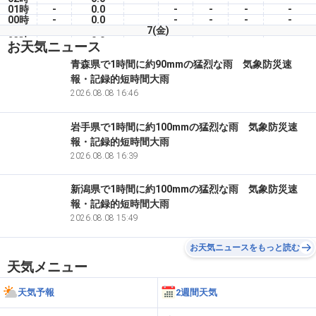
01時
-
0.0
-
-
-
-
00時
-
0.0
-
-
-
-
7(金)
23時
-
0.0
-
-
-
-
お天気ニュース
22時
-
0.0
-
-
-
-
21時
-
0.0
-
-
-
-
青森県で1時間に約90mmの猛烈な雨 気象防災速
20時
-
0.0
-
-
-
-
報・記録的短時間大雨
19時
-
0.0
-
-
-
-
18時
-
2026.08.08 16:46
0.0
-
-
-
-
岩手県で1時間に約100mmの猛烈な雨 気象防災速
報・記録的短時間大雨
2026.08.08 16:39
新潟県で1時間に約100mmの猛烈な雨 気象防災速
報・記録的短時間大雨
2026.08.08 15:49
お天気ニュースをもっと読む
天気メニュー
天気予報
2週間天気