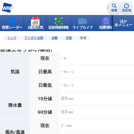
検索
現在地
ほか
全メニュー
雨雲レーダー
2週間天気
花粉飛散情報
ライブカメラ
地震情報
世界天
トップ
アメダス 全国
近畿
京都
坂浦
坂浦のアメダス(実況)
-
現在
℃
-
気温
日最高
℃ (--:--)
-
日最低
℃ (--:--)
0.0
10分値
mm
降水量
0.0
60分値
mm
/ -
現在
m/s
風向/風速