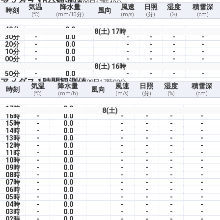
アメダス 10分観測値
08日17時40分
気温
降水量
風速
日照
湿度
積雪深
時刻
風向
(℃)
(mm/10分)
(m/s)
(分)
(%)
(cm)
40分
-
0.0
-
-
-
-
8(土) 17時
30分
-
0.0
-
-
-
-
20分
-
0.0
-
-
-
-
10分
-
0.0
-
-
-
-
00分
-
0.0
-
-
-
-
8(土) 16時
50分
-
0.0
-
-
-
-
アメダス 1時間観測値
08日17時00分
気温
降水量
風速
日照
湿度
積雪深
時刻
風向
(℃)
(mm/h)
(m/s)
(分)
(%)
(cm)
17時
-
0.0
-
-
-
-
8(土)
16時
-
0.0
-
-
-
-
15時
-
0.0
-
-
-
-
14時
-
0.0
-
-
-
-
13時
-
0.0
-
-
-
-
12時
-
0.0
-
-
-
-
11時
-
0.0
-
-
-
-
10時
-
0.0
-
-
-
-
09時
-
0.0
-
-
-
-
08時
-
0.0
-
-
-
-
07時
-
0.0
-
-
-
-
06時
-
0.0
-
-
-
-
05時
-
0.0
-
-
-
-
04時
-
0.0
-
-
-
-
03時
-
0.0
-
-
-
-
02時
-
0.0
-
-
-
-