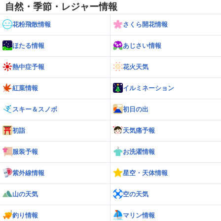
自然・季節・レジャー情報
花粉飛散情報
さくら開花情報
ほたる情報
あじさい情報
熱中症予報
花火天気
紅葉情報
イルミネーション
スキー＆スノボ
初日の出
初詣
天気痛予報
服装予報
お洗濯情報
紫外線情報
星空・天体情報
山の天気
空の天気
釣り情報
マリン情報