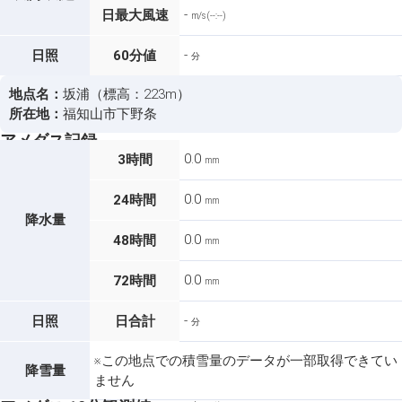
-
日最大風速
m/s (--:--)
-
日照
60分値
分
地点名：
坂浦（標高：223m）
所在地：
福知山市下野条
アメダス記録
0.0
3時間
mm
0.0
24時間
mm
降水量
0.0
48時間
mm
0.0
72時間
mm
-
日照
日合計
分
※この地点での積雪量のデータが一部取得できてい
降雪量
ません