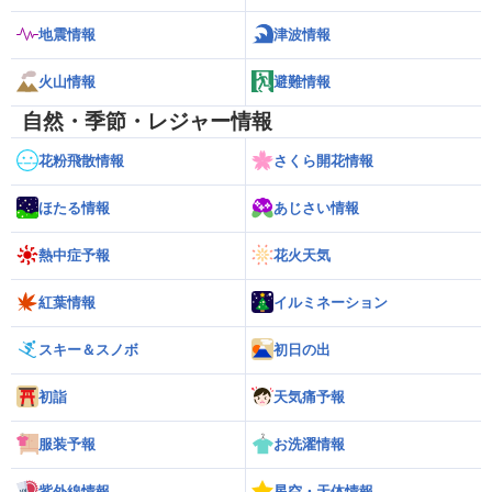
地震情報
津波情報
火山情報
避難情報
自然・季節・レジャー情報
花粉飛散情報
さくら開花情報
ほたる情報
あじさい情報
熱中症予報
花火天気
紅葉情報
イルミネーション
スキー＆スノボ
初日の出
初詣
天気痛予報
服装予報
お洗濯情報
紫外線情報
星空・天体情報