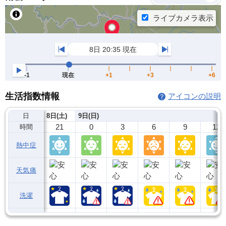
生活指数情報
アイコンの説明
日
8日(土)
9日(日)
21
0
3
6
9
12
時間
熱中症
天気痛
洗濯