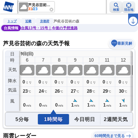
芦見谷芸術の森
31
/
23
検索
現在地
雨雲レーダー
台風情報
地震情報
警報・注意報
2週間天気
ラ
芦見谷芸術の森
トップ
近畿
京都府
台風情報
台風13号・15号｜今後の予想進路
芦見谷芸術の森の天気予報
最新見解
日
9日(日)
5
6
7
8
9
10
11
12
時
天気
降水
0
0
0
0
0
0
0
0
0
ミリ
ミリ
ミリ
ミリ
ミリ
ミリ
ミリ
ミリ
気温
23
23
24
26
27
28
29
30
3
℃
℃
℃
℃
℃
℃
℃
℃
風
0
0
0
0
1
1
1
1
1
m/s
m/s
m/s
m/s
m/s
m/s
m/s
m/s
5分毎
1時間毎
今日明日
2週間天気
雨雲レーダー
60時間先まで見る