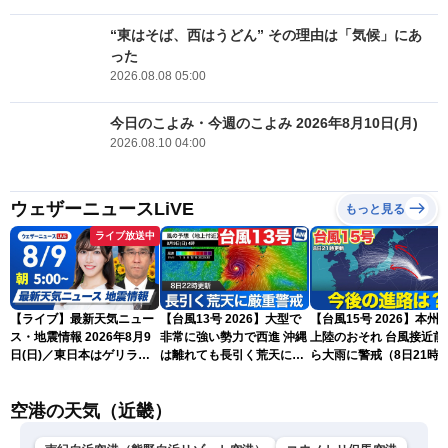
“東はそば、西はうどん” その理由は「気候」にあ
った
2026.08.08 05:00
今日のこよみ・今週のこよみ 2026年8月10日(月)
2026.08.10 04:00
ウェザーニュースLiVE
もっと見る
ライブ放送中
【ライブ】最新天気ニュー
【台風13号 2026】大型で
【台風15号 2026】本州
ス・地震情報 2026年8月9
非常に強い勢力で西進 沖縄
上陸のおそれ 台風接近前
日(日)／東日本はゲリラ雷
は離れても長引く荒天に厳
ら大雨に警戒（8日21時
雨に注意 沖縄は引き続き
重警戒(8日22時更新)
新）
暴風雨に警戒〈ウェザーニ
空港の天気（近畿）
ュースLiVEモーニング・魚
住茉由／山口剛央〉