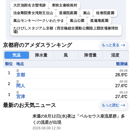
大沢池附名古曽滝跡
東映太秦映画村
法金剛院青女滝附五位山
退蔵院庭園
嵐山
桂春院庭園
嵐山モンキーパークいわたやま
嵐山公園
孤篷庵庭園
たけびしスタジアム京都（西京極総合運動公園陸上競技場兼球技
場)
京都府のアメダスランキング
もっと見る
気温
降水量
風
降雪量
湿度
順位
地点
観測値
京
00:29
1
京都
28.9℃
京
00:32
2
間人
27.6℃
京
00:13
3
宮津
27.4℃
最新のお天気ニュース
もっと読む
来週の8月12日(水)夜は「ペルセウス座流星群」多
くの流星が出現
2026.08.08 12:30