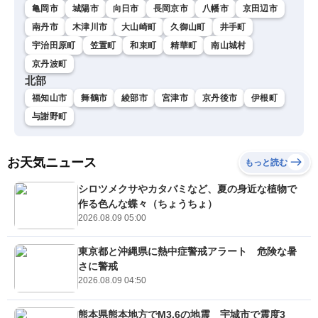
亀岡市
城陽市
向日市
長岡京市
八幡市
京田辺市
南丹市
木津川市
大山崎町
久御山町
井手町
宇治田原町
笠置町
和束町
精華町
南山城村
京丹波町
北部
福知山市
舞鶴市
綾部市
宮津市
京丹後市
伊根町
与謝野町
お天気ニュース
もっと読む
シロツメクサやカタバミなど、夏の身近な植物で
作る色んな蝶々（ちょうちょ）
2026.08.09 05:00
東京都と沖縄県に熱中症警戒アラート 危険な暑
さに警戒
2026.08.09 04:50
熊本県熊本地方でM3.6の地震 宇城市で震度3