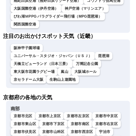
南紀白浜空港（熊野白浜リゾート空港）
コウノトリ但馬空港
大阪国際空港（伊丹空港）
神戸空港（マリンエア）
びわ湖ＭPPG パラグライダー飛行場（MPG琵琶湖）
関西国際空港
注目のお出かけスポット天気（近畿）
阪神甲子園球場
ユニバーサル・スタジオ・ジャパン（ＵＳＪ）
琵琶湖
天橋立ビューランド（日本三景）
万博記念公園
東大阪市花園ラグビー場
嵐山
大阪城ホール
京セラドーム大阪
生駒山上遊園地
京都府の各地の天気
南部
京都市北区
京都市上京区
京都市左京区
京都市中京区
京都市東山区
京都市下京区
京都市南区
京都市右京区
京都市伏見区
京都市山科区
京都市西京区
宇治市