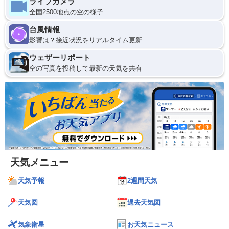
ライブカメラ
全国2500地点の空の様子
台風情報
影響は？接近状況をリアルタイム更新
ウェザーリポート
空の写真を投稿して最新の天気を共有
天気メニュー
天気予報
2週間天気
天気図
過去天気図
気象衛星
お天気ニュース