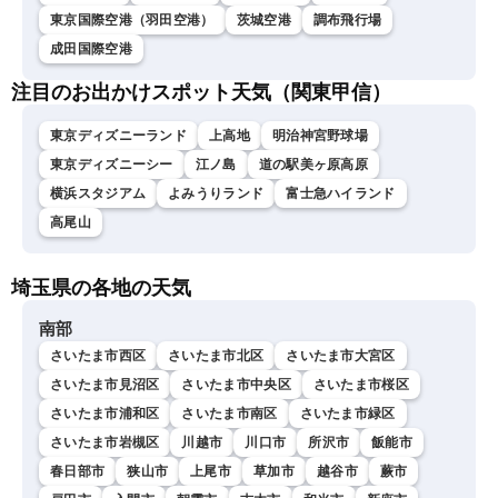
東京国際空港（羽田空港）
茨城空港
調布飛行場
成田国際空港
注目のお出かけスポット天気（関東甲信）
東京ディズニーランド
上高地
明治神宮野球場
東京ディズニーシー
江ノ島
道の駅美ヶ原高原
横浜スタジアム
よみうりランド
富士急ハイランド
高尾山
埼玉県の各地の天気
南部
さいたま市西区
さいたま市北区
さいたま市大宮区
さいたま市見沼区
さいたま市中央区
さいたま市桜区
さいたま市浦和区
さいたま市南区
さいたま市緑区
さいたま市岩槻区
川越市
川口市
所沢市
飯能市
春日部市
狭山市
上尾市
草加市
越谷市
蕨市