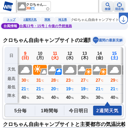
クロちゃん自由キャンプサイト
30
/
21
検索
現在地
雨雲レーダー
台風情報
地震情報
警報・注意報
2週間天気
ラ
クロちゃん自由キャンプサイト
トップ
2週間天気
関東
埼玉県
台風情報
台風13号・15号｜今後の予想進路
クロちゃん自由キャンプサイトの2週間天気予報
週間の最新見解
8
9
10
11
12
13
14
15
日
(土)
(日)
(月)
(火)
(水)
(木)
(金)
(土)
(
天気
最高
32
30
31
28
23
27
27
29
2
℃
℃
℃
℃
℃
℃
℃
℃
最低
22
21
21
20
19
19
21
21
2
℃
℃
℃
℃
℃
℃
℃
℃
降水
0
40
30
40
40
30
30
40
3
ミリ
%
%
%
%
%
%
%
5分毎
1時間毎
今日明日
2週間天気
クロちゃん自由キャンプサイトと主要都市の気温比較