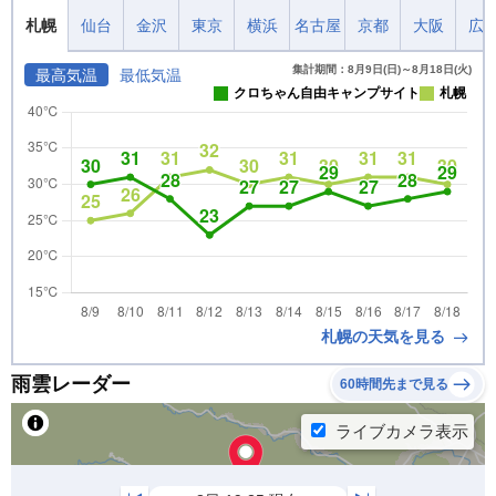
札幌
仙台
金沢
東京
横浜
名古屋
京都
大阪
広
集計期間：8月9日(日)～8月18日(火)
最高気温
最低気温
クロちゃん自由キャンプサイト
札幌
札幌の天気を見る
雨雲レーダー
60時間先まで見る