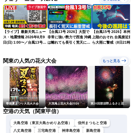
ライブ放送中
【ライブ】最新天気ニュー
【台風13号 2026】大型で
【台風15号 2026】本州
ス・地震情報 2026年8月9
非常に強い勢力で西進 沖縄
上陸のおそれ 台風接近前
日(日) 1:00〜／台風13号・
は離れても長引く荒天に厳
ら大雨に警戒（8日21時
15号情報 令和8年熊本地
重警戒(8日22時更新)
新）
震情報〈ウェザーニュース
LiVE〉
関東の人気の花火大会
もっと見る
尊徳夏まつり大花火大会
大洗海上花火大会2026
第20回那須野ふるさと花火大会
空港の天気（関東甲信）
大島空港（東京大島かめりあ空港）
信州まつもと空港
八丈島空港
三宅島空港
神津島空港
新島空港