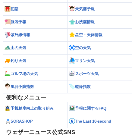
初詣
天気痛予報
服装予報
お洗濯情報
紫外線情報
星空・天体情報
山の天気
空の天気
釣り天気
マリン天気
ゴルフ場の天気
スポーツ天気
風邪予防指数
乾燥指数
便利なメニュー
予報精度向上の取り組み
予報に関するFAQ
SORASHOP
The Last 10-second
ウェザーニュース公式SNS