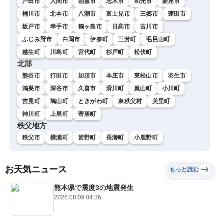
戸田市
入間市
朝霞市
志木市
和光市
新座市
桶川市
北本市
八潮市
富士見市
三郷市
蓮田市
坂戸市
幸手市
鶴ヶ島市
日高市
吉川市
ふじみ野市
白岡市
伊奈町
三芳町
毛呂山町
越生町
川島町
宮代町
杉戸町
松伏町
北部
熊谷市
行田市
加須市
本庄市
東松山市
羽生市
鴻巣市
深谷市
久喜市
滑川町
嵐山町
小川町
吉見町
鳩山町
ときがわ町
東秩父村
美里町
神川町
上里町
寄居町
秩父地方
秩父市
横瀬町
皆野町
長瀞町
小鹿野町
お天気ニュース
もっと読む
熊本県で震度3の地震発生
2026.08.09 04:36