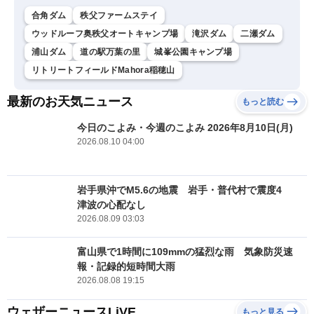
合角ダム
秩父ファームステイ
ウッドルーフ奥秩父オートキャンプ場
滝沢ダム
二瀬ダム
浦山ダム
道の駅万葉の里
城峯公園キャンプ場
リトリートフィールドMahora稲穂山
最新のお天気ニュース
もっと読む
今日のこよみ・今週のこよみ 2026年8月10日(月)
2026.08.10 04:00
岩手県沖でM5.6の地震 岩手・普代村で震度4
津波の心配なし
2026.08.09 03:03
富山県で1時間に109mmの猛烈な雨 気象防災速
報・記録的短時間大雨
2026.08.08 19:15
ウェザーニュースLiVE
もっと見る