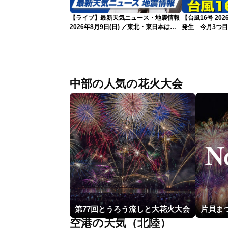
【ライブ】最新天気ニュース・地震情報
【台風16号 20
2026年8月9日(日) ／東北・東日本は急
発生 今月3つ
な雷雨に注意〈ウェザーニュースLiVEイ
ブニング・戸北美月／芳野達郎〉
中部の人気の花火大会
第77回とうろう流しと大花火大会
空港の天気（北陸）