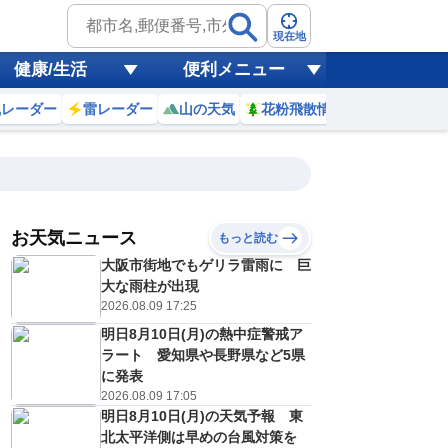
現在地
健康/生活
便利メニュー
風レーダー
雷レーダー
山の天気
花粉飛散情報
世界天気
お天気ニュース
もっと読む
大阪市街地でもゲリラ雷雨に 巨
10
11
12
13
14
15
16
17
大な雨柱が出現
2026.08.09 17:25
明日8月10日(月)の熱中症警戒ア
0
0
0
0
0
0
0
0
ラート 愛知県や長野県など5県
ミリ
ミリ
ミリ
ミリ
ミリ
ミリ
ミリ
ミリ
ミリ
に発表
28
29
30
30
30
30
28
27
℃
℃
℃
℃
℃
℃
℃
℃
℃
2026.08.09 17:05
明日8月10日(月)の天気予報 東
1
2
2
2
3
3
2
2
/s
m/s
m/s
m/s
m/s
m/s
m/s
m/s
m/s
北太平洋側は早めの台風対策を