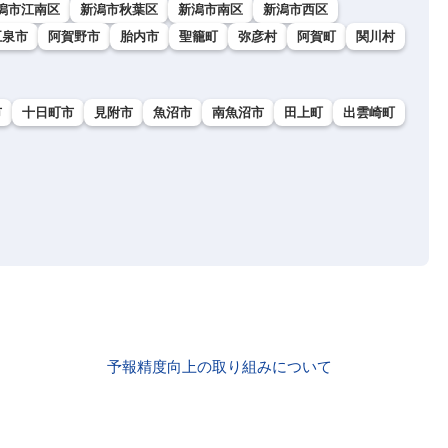
潟市江南区
新潟市秋葉区
新潟市南区
新潟市西区
五泉市
阿賀野市
胎内市
聖籠町
弥彦村
阿賀町
関川村
市
十日町市
見附市
魚沼市
南魚沼市
田上町
出雲崎町
予報精度向上の取り組みについて
ト