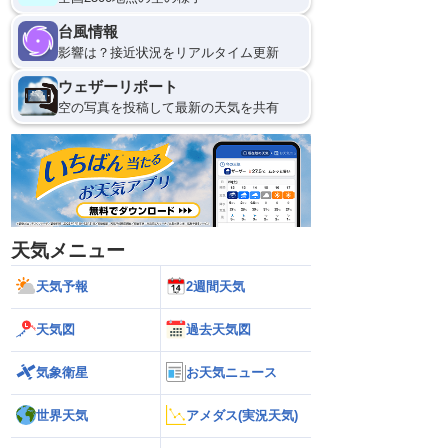
11日(火)
台風情報
21
0
影響は？接近状況をリアルタイム更新
ウェザーリポート
空の写真を投稿して最新の天気を共有
天気メニュー
天気予報
2週間天気
天気図
過去天気図
気象衛星
お天気ニュース
世界天気
アメダス(実況天気)