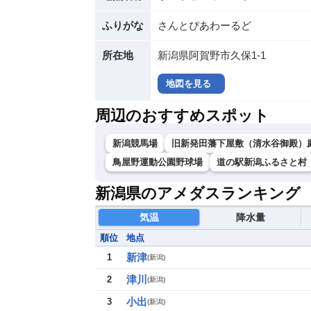
ふりがな
さんとぴあわーるど
所在地
新潟県阿賀野市久保1-1
地図を見る
周辺のおすすめスポット
新潟競馬場
旧新発田藩下屋敷（清水谷御殿）
鳥屋野運動公園野球場
道の駅新潟ふるさと村
新潟県のアメダスランキング
気温
降水量
順位
地点
新津
1
(
新潟
)
津川
2
(
新潟
)
小出
3
(
新潟
)