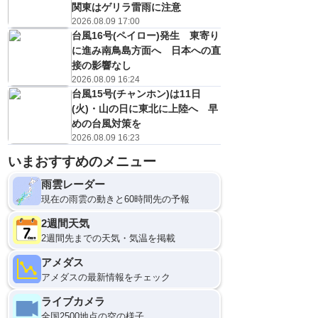
関東はゲリラ雷雨に注意
2026.08.09 17:00
台風16号(ペイロー)発生 東寄り
に進み南鳥島方面へ 日本への直
接の影響なし
2026.08.09 16:24
台風15号(チャンホン)は11日
(火)・山の日に東北に上陸へ 早
めの台風対策を
2026.08.09 16:23
いまおすすめのメニュー
雨雲レーダー
現在の雨雲の動きと60時間先の予報
2週間天気
2週間先までの天気・気温を掲載
アメダス
アメダスの最新情報をチェック
ライブカメラ
全国2500地点の空の様子