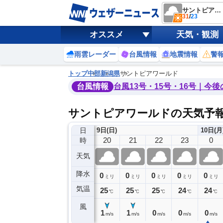
サントピアワールド
31
/
23
オススメ
天気・観測
雨雲レーダー
台風情報
地震情報
警
トップ
中部
新潟県
サントピアワールド
台風情報
台風13号・15号・16号｜今
サントピアワールドの天気予
日
9日(日)
10日(月
16
17
18
19
20
21
22
23
0
時
天気
降水
0
0
0
0
0
0
0
0
ミリ
ミリ
ミリ
ミリ
ミリ
ミリ
ミリ
ミリ
ミリ
気温
29
28
26
25
25
25
25
24
24
℃
℃
℃
℃
℃
℃
℃
℃
℃
風
3
2
1
1
1
1
0
0
0
m/s
m/s
m/s
m/s
m/s
m/s
m/s
m/s
m/s