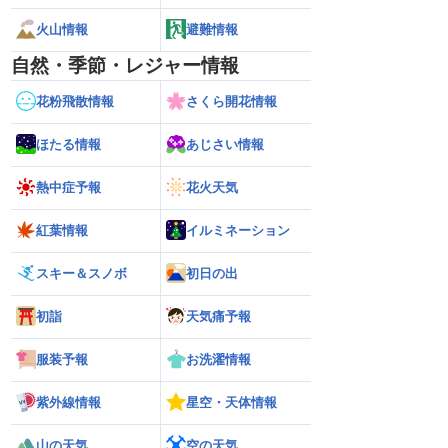
火山情報
避難情報
自然・季節・レジャー情報
花粉飛散情報
さくら開花情報
ほたる情報
あじさい情報
熱中症予報
花火天気
紅葉情報
イルミネーション
スキー＆スノボ
初日の出
初詣
天気痛予報
服装予報
お洗濯情報
紫外線情報
星空・天体情報
山の天気
空の天気