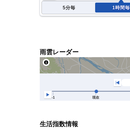
5分毎
1時間毎
雨雲レーダー
生活指数情報