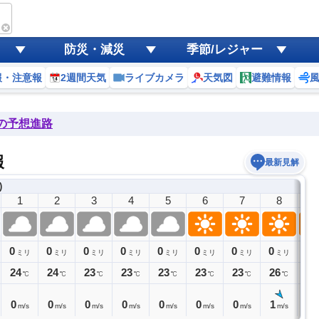
防災・減災
季節/レジャー
報・注意報
2週間天気
ライブカメラ
天気図
避難情報
後の予想進路
報
最新見解
)
1
2
3
4
5
6
7
8
9
0
0
0
0
0
0
0
0
0
ミリ
ミリ
ミリ
ミリ
ミリ
ミリ
ミリ
ミリ
24
24
23
23
23
23
23
26
27
℃
℃
℃
℃
℃
℃
℃
℃
0
0
0
0
0
0
0
1
1
m/s
m/s
m/s
m/s
m/s
m/s
m/s
m/s
m