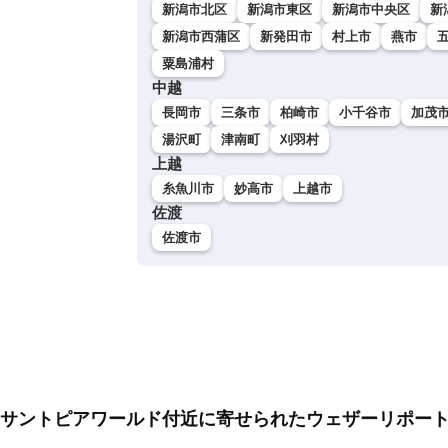
新潟市北区
新潟市東区
新潟市中央区
新
新潟市西蒲区
新発田市
村上市
燕市
粟島浦村
中越
長岡市
三条市
柏崎市
小千谷市
加茂
湯沢町
津南町
刈羽村
上越
糸魚川市
妙高市
上越市
佐渡
佐渡市
サントピアワールド付近に寄せられたウェザーリポー