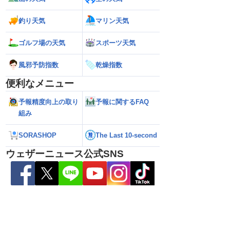
熊本地震の余震活動は
【熱帯低気圧情報 2026】台風16号発生
【ゲリラ雷雨情報
釣り天気
マリン天気
依然として震度5弱警
か／新たな台風発生予想 今後の進路と日
い範囲で急な雷雨
本への影響は？(9日 12時更新)
ゴルフ場の天気
スポーツ天気
風邪予防指数
乾燥指数
便利なメニュー
予報精度向上の取り
予報に関するFAQ
組み
SORASHOP
The Last 10-second
ウェザーニュース公式SNS