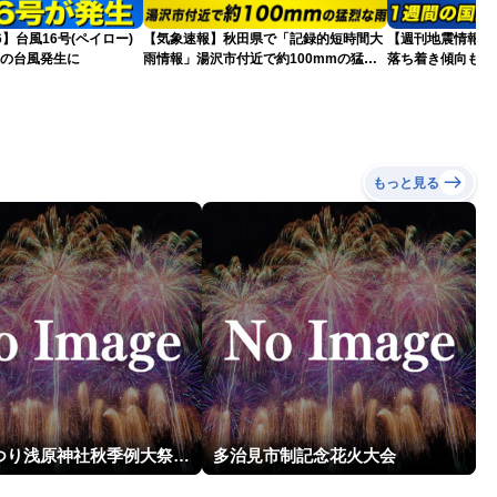
26】台風16号(ペイロー)
【気象速報】秋田県で「記録的短時間大
【週刊地震情報】
目の台風発生に
雨情報」湯沢市付近で約100mmの猛烈
落ち着き傾向も…
な雨
戒
もっと見る
片貝まつり浅原神社秋季例大祭奉納大煙火
多治見市制記念花火大会