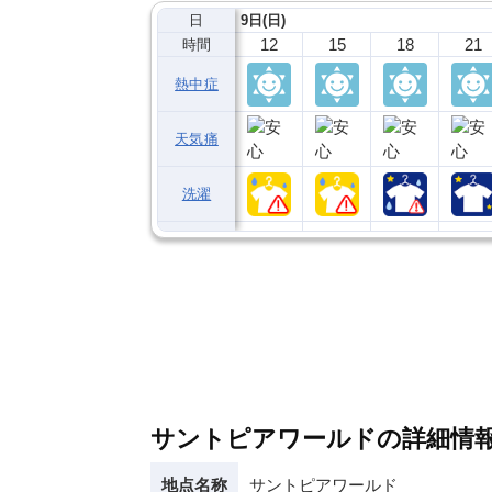
日
9日(日)
12
15
18
21
時間
熱中症
天気痛
洗濯
サントピアワールドの詳細情
地点名称
サントピアワールド