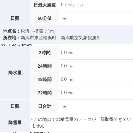
5.7
日最大風速
m/s (15:17)
-
日照
60分値
分
地点名：
松浜（標高：1m）
所在地：
新潟市東区松浜町 新潟航空気象観測所
アメダス記録
0.0
3時間
mm
0.0
24時間
mm
降水量
0.0
48時間
mm
0.0
72時間
mm
-
日照
日合計
分
※この地点での積雪量のデータが一部取得できてい
降雪量
ません