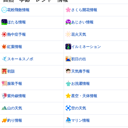
花粉飛散情報
さくら開花情報
ほたる情報
あじさい情報
熱中症予報
花火天気
紅葉情報
イルミネーション
スキー＆スノボ
初日の出
初詣
天気痛予報
服装予報
お洗濯情報
紫外線情報
星空・天体情報
山の天気
空の天気
釣り情報
マリン情報