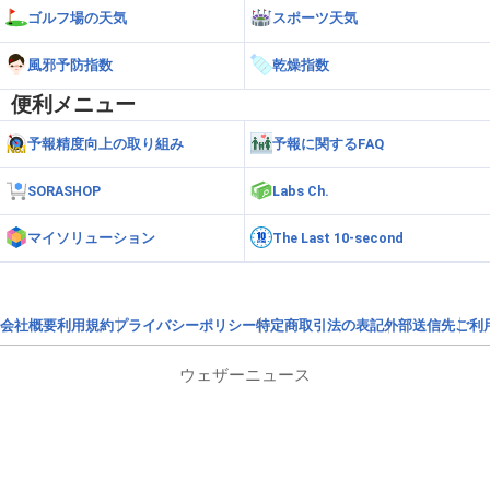
ゴルフ場の天気
スポーツ天気
風邪予防指数
乾燥指数
便利メニュー
予報精度向上の取り組み
予報に関するFAQ
SORASHOP
Labs Ch.
マイソリューション
The Last 10-second
会社概要
利用規約
プライバシーポリシー
特定商取引法の表記
外部送信先
ご利
ウェザーニュース