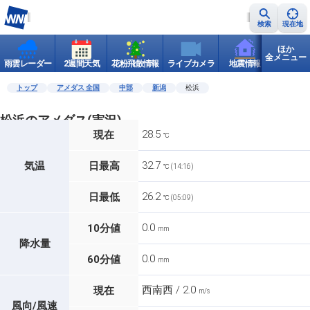
検索
現在地
ほか
全メニュー
雨雲レーダー
2週間天気
花粉飛散情報
ライブカメラ
地震情報
世界天
トップ
アメダス 全国
中部
新潟
松浜
松浜のアメダス(実況)
28.5
現在
℃
32.7
気温
日最高
℃ (14:16)
26.2
日最低
℃ (05:09)
0.0
10分値
mm
降水量
0.0
60分値
mm
西南西 / 2.0
現在
m/s
風向/風速