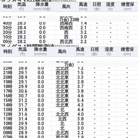
アメダス 10分観測値
07日23時50分
気温
降水量
風速
日照
湿度
積雪深
時刻
風向
(℃)
(mm/10分)
(m/s)
(分)
(%)
(cm)
50分
28.5
0.0
西南西
2.0
-
-
-
7(金) 23時
40分
28.3
0.0
西南西
1.4
-
-
-
30分
28.4
0.0
西南西
2.1
-
-
-
20分
28.3
0.0
西
3.2
-
-
-
10分
28.2
0.0
西
3.0
-
-
-
00分
28.2
0.0
西北西
2.2
-
-
-
アメダス 1時間観測値
07日23時00分
気温
降水量
風速
日照
湿度
積雪深
時刻
風向
(℃)
(mm/h)
(m/s)
(分)
(%)
(cm)
23時
28.2
0.0
西北西
2.2
-
-
-
7(金)
22時
28.8
0.0
北北西
1.2
-
-
-
21時
29.1
0.0
西北西
1.5
-
-
-
20時
28.9
0.0
北北東
3.3
-
-
-
19時
29.1
0.0
北北東
2.8
-
-
-
18時
29.9
0.0
北北東
3.7
-
-
-
17時
30.6
0.0
北北東
3.8
-
-
-
16時
30.7
0.0
北北東
4.6
-
-
-
15時
31.2
0.0
北北東
5.4
-
-
-
14時
31.7
0.0
北北東
4.3
-
-
-
13時
31.8
0.0
北
4.4
-
-
-
12時
31.6
0.0
北北西
4.0
-
-
-
11時
31.4
0.0
北西
3.8
-
-
-
10時
29.9
0.0
北
3.0
-
-
-
09時
29.3
0.0
北
3.0
-
-
-
08時
28.9
0.0
北北西
2.2
-
-
-
07時
28.8
0.0
西北西
1.9
-
-
-