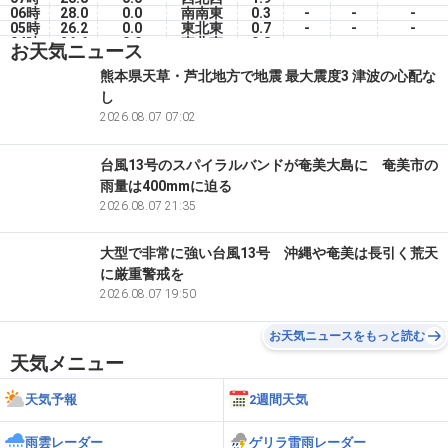
06時
28.0
0.0
南南東
0.3
-
-
-
05時
26.2
0.0
東北東
0.7
-
-
-
04時
26.6
0.0
東北東
0.8
-
-
-
お天気ニュース
03時
27.2
0.0
北西
1.2
-
-
-
02時
27.3
0.0
北西
2.1
-
-
-
熊本県天草・芦北地方で地震 最大震度3 津波の心配な
01時
27.3
0.0
西北西
1.5
-
-
-
し
00時
27.6
0.0
西北西
2.3
-
-
-
2026.08.07 07:02
台風13号のスパイラルバンドが奄美大島に 奄美市の
雨量は400mmに迫る
2026.08.07 21:35
大型で非常に強い台風13号 沖縄や奄美は長引く荒天
に厳重警戒を
2026.08.07 19:50
お天気ニュースをもっと読む
天気メニュー
天気予報
2週間天気
雨雲レーダー
ゲリラ雷雨レーダー