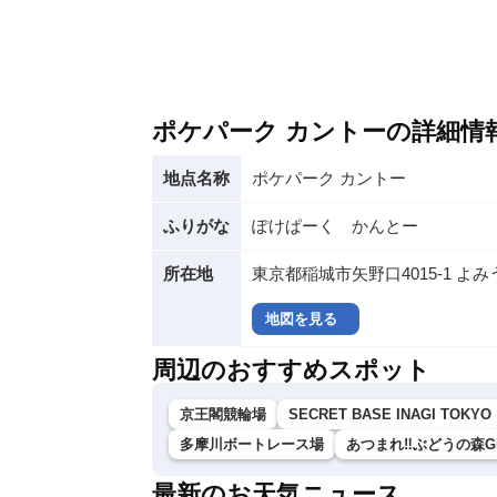
ポケパーク カントーの詳細情
地点名称
ポケパーク カントー
ふりがな
ぽけぱーく かんとー
所在地
東京都稲城市矢野口4015-1 よ
地図を見る
周辺のおすすめスポット
京王閣競輪場
SECRET BASE INAGI TOKYO
多摩川ボートレース場
あつまれ‼ぶどうの森GLA
最新のお天気ニュース