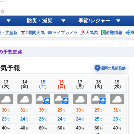
防災・減災
季節/レジャー
報・注意報
2週間天気
ライブカメラ
天気図
避難情報
後の予想進路
天気予報
週間の最新見解
13
14
15
16
17
18
19
(木)
(金)
(土)
(日)
(月)
(火)
(水)
30
31
30
29
30
29
31
3
℃
℃
℃
℃
℃
℃
℃
23
24
25
24
24
25
25
2
℃
℃
℃
℃
℃
℃
℃
40
40
60
60
40
60
40
4
%
%
%
%
%
%
%