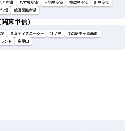
もと空港
八丈島空港
三宅島空港
神津島空港
新島空港
飛行場
成田国際空港
（関東甲信）
球場
東京ディズニーシー
江ノ島
道の駅美ヶ原高原
イランド
高尾山