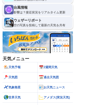
台風情報
影響は？接近状況をリアルタイム更新
ウェザーリポート
空の写真を投稿して最新の天気を共有
天気メニュー
天気予報
2週間天気
天気図
過去天気図
気象衛星
お天気ニュース
世界天気
アメダス(実況天気)