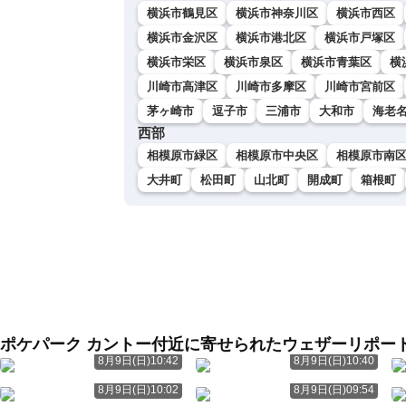
横浜市鶴見区
横浜市神奈川区
横浜市西区
横浜市金沢区
横浜市港北区
横浜市戸塚区
横浜市栄区
横浜市泉区
横浜市青葉区
横
川崎市高津区
川崎市多摩区
川崎市宮前区
茅ヶ崎市
逗子市
三浦市
大和市
海老
西部
相模原市緑区
相模原市中央区
相模原市南
大井町
松田町
山北町
開成町
箱根町
ポケパーク カントー付近に寄せられたウェザーリポー
8月9日(日)10:42
8月9日(日)10:40
8月9日(日)10:02
8月9日(日)09:54