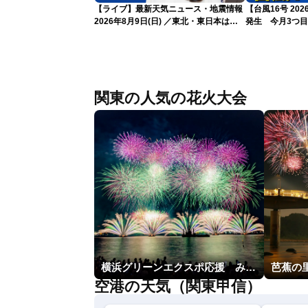
【ライブ】最新天気ニュース・地震情報
【台風16号 20
2026年8月9日(日) ／東北・東日本は急
発生 今月3つ
な雷雨に注意〈ウェザーニュースLiVEム
ーン・駒木結衣／芳野達郎〉
関東の人気の花火大会
横浜グリーンエクスポ応援 みなとみらいフェスティバル「スカイシンフォニーinヨコハマ presented byコロワイド」
芭蕉の
空港の天気（関東甲信）