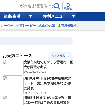
現在地
健康/生活
便利メニュー
風レーダー
雷レーダー
山の天気
花粉飛散情報
世界天気
お天気ニュース
もっと読む
20
21
22
23
大阪市街地でもゲリラ雷雨に 巨
(木)
(金)
(土)
(日)
予報の
大な雨柱が出現
E
E
D
D
信頼度
高
2026.08.09 17:25
A
明日8月10日(月)の熱中症警戒ア
B
C
ラート 愛知県や長野県など5県
2
32
31
32
D
℃
℃
℃
℃
に発表
E
2026.08.09 17:05
5
26
26
25
低
℃
℃
℃
℃
？
明日8月10日(月)の天気予報 東
0
30
30
30
%
%
%
%
北太平洋側は早めの台風対策を