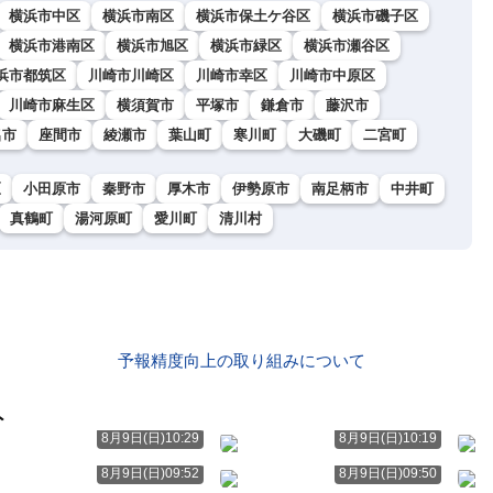
横浜市中区
横浜市南区
横浜市保土ケ谷区
横浜市磯子区
横浜市港南区
横浜市旭区
横浜市緑区
横浜市瀬谷区
浜市都筑区
川崎市川崎区
川崎市幸区
川崎市中原区
川崎市麻生区
横須賀市
平塚市
鎌倉市
藤沢市
名市
座間市
綾瀬市
葉山町
寒川町
大磯町
二宮町
区
小田原市
秦野市
厚木市
伊勢原市
南足柄市
中井町
真鶴町
湯河原町
愛川町
清川村
予報精度向上の取り組みについて
ト
8月9日(日)10:29
8月9日(日)10:19
8月9日(日)09:52
8月9日(日)09:50