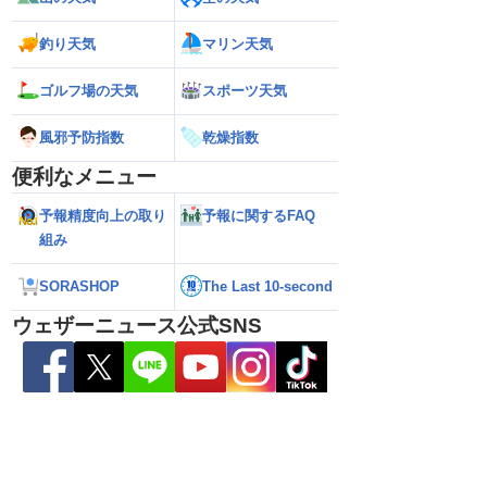
熊本地震の余震活動は
【熱帯低気圧情報 2026】台風16号発生
【ゲリラ雷雨情報
依然として震度5弱警
か／新たな台風発生予想 今後の進路と日
い範囲で急な雷雨
釣り天気
マリン天気
本への影響は？(9日 12時更新)
ゴルフ場の天気
スポーツ天気
風邪予防指数
乾燥指数
便利なメニュー
予報精度向上の取り
予報に関するFAQ
組み
SORASHOP
The Last 10-second
ウェザーニュース公式SNS