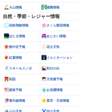
火山情報
避難情報
自然・季節・レジャー情報
花粉飛散情報
さくら開花情報
ほたる情報
あじさい情報
熱中症予報
花火天気
紅葉情報
イルミネーション
スキー＆スノボ
初日の出
初詣
天気痛予報
服装予報
お洗濯情報
紫外線情報
星空・天体情報
山の天気
空の天気