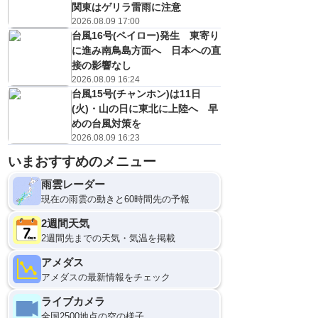
関東はゲリラ雷雨に注意
2026.08.09 17:00
台風16号(ペイロー)発生 東寄り
に進み南鳥島方面へ 日本への直
接の影響なし
2026.08.09 16:24
台風15号(チャンホン)は11日
(火)・山の日に東北に上陸へ 早
めの台風対策を
2026.08.09 16:23
いまおすすめのメニュー
雨雲レーダー
現在の雨雲の動きと60時間先の予報
2週間天気
2週間先までの天気・気温を掲載
アメダス
アメダスの最新情報をチェック
ライブカメラ
全国2500地点の空の様子