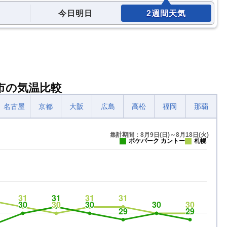
今日明日
2週間天気
市の気温比較
名古屋
京都
大阪
広島
高松
福岡
那覇
集計期間：8月9日(日)～8月18日(火)
ポケパーク カントー
札幌