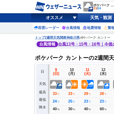
ポケパーク カントー
33
/
24
オススメ
天気・観測
雨雲レーダー
台風情報
地震情報
警
トップ
2週間天気
関東
神奈川県
ポケパーク カントー
台風情報
台風13号・15号・16号｜今
ポケパーク カントーの2週間
6
7
8
9
10
11
12
日
(木)
(金)
(土)
(日)
(月)
(火)
(水)
天気
最高
33
34
34
33
33
29
28
℃
℃
℃
℃
℃
℃
℃
最低
23
25
26
24
25
23
23
℃
℃
℃
℃
℃
℃
℃
降水
1
0
0
40
30
40
60
ミリ
ミリ
ミリ
%
%
%
%