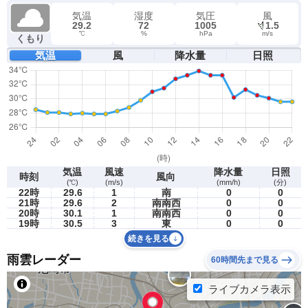
気温
湿度
気圧
風
29.2
72
1005
1.5
℃
%
hPa
m/s
くもり
気温
風
降水量
日照
気温
風速
降水量
日照
時刻
風向
(℃)
(m/s)
(mm/h)
(分)
22時
29.6
1
南
0
0
21時
29.6
2
南南西
0
0
20時
30.1
1
南南西
0
0
19時
30.5
3
東
0
0
続きを見る
雨雲レーダー
60時間先まで見る