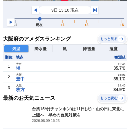
大阪府のアメダスランキング
もっと見る
気温
降水量
風
降雪量
湿度
順位
地点
観測値
大阪
12:45
1
堺
35.7℃
大阪
15:01
2
豊中
35.1℃
大阪
14:45
3
枚方
34.9℃
最新のお天気ニュース
もっと読む
台風15号(チャンホン)は11日(火)・山の日に東北に
上陸へ 早めの台風対策を
2026.08.09 16:23