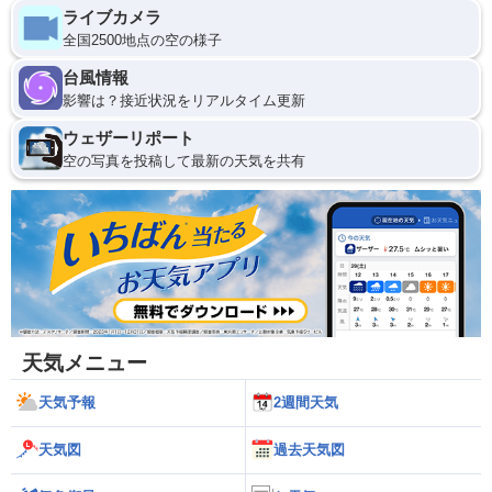
ライブカメラ
全国2500地点の空の様子
台風情報
影響は？接近状況をリアルタイム更新
ウェザーリポート
空の写真を投稿して最新の天気を共有
天気メニュー
天気予報
2週間天気
天気図
過去天気図