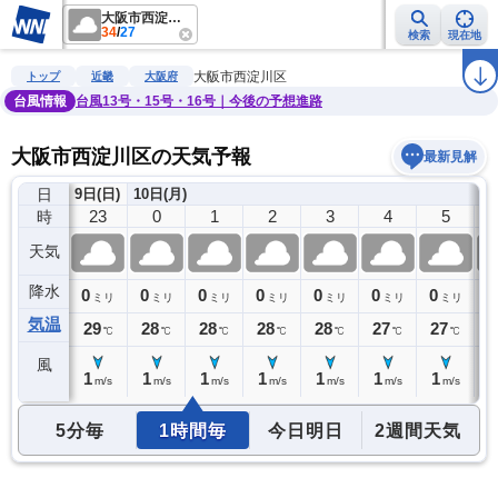
大阪市西淀川区
34
/
27
検索
現在地
雨雲レーダー
台風情報
地震情報
警報・注意報
2週間天気
ラ
大阪市西淀川区
トップ
近畿
大阪府
台風情報
台風13号・15号・16号｜今後の予想進路
大阪市西淀川区の天気予報
最新見解
日
9日(日)
10日(月)
22
23
0
1
2
3
4
5
時
天気
降水
0
0
0
0
0
0
0
0
0
ミリ
ミリ
ミリ
ミリ
ミリ
ミリ
ミリ
ミリ
気温
29
29
28
28
28
28
27
27
2
℃
℃
℃
℃
℃
℃
℃
℃
風
2
1
1
1
1
1
1
1
1
m/s
m/s
m/s
m/s
m/s
m/s
m/s
m/s
5分毎
1時間毎
今日明日
2週間天気