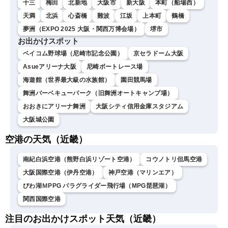
十三
梅田
北新地
大阪市
新大阪
本町（船場西）
天満
北浜
心斎橋
難波
江坂
上本町
鶴橋
夢洲（EXPO 2025 大阪・関西万博会場）
堺市
お出かけスポット
ベイコム野球場（尼崎市記念公園）
京セラドーム大阪
Asueアリーナ大阪
尼崎ボートレース場
海遊館（世界最大級の水族館）
園田競馬場
舞洲バーベキューパーク（旧舞洲オートキャンプ場）
おおきにアリーナ舞洲
大阪シティ信用金庫スタジアム
大阪城公園
空港の天気（近畿）
南紀白浜空港（熊野白浜リゾート空港）
コウノトリ但馬空港
大阪国際空港（伊丹空港）
神戸空港（マリンエア）
びわ湖ＭPPG パラグライダー飛行場（MPG琵琶湖）
関西国際空港
注目のお出かけスポット天気（近畿）