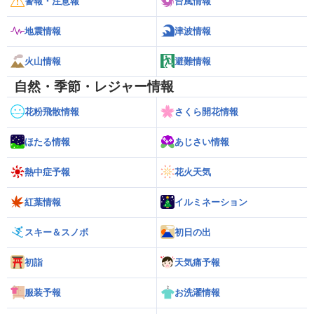
警報・注意報
台風情報
地震情報
津波情報
火山情報
避難情報
自然・季節・レジャー情報
花粉飛散情報
さくら開花情報
ほたる情報
あじさい情報
熱中症予報
花火天気
紅葉情報
イルミネーション
スキー＆スノボ
初日の出
初詣
天気痛予報
服装予報
お洗濯情報