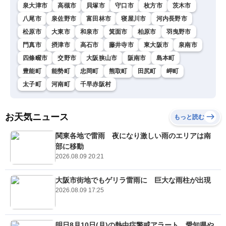
泉大津市
高槻市
貝塚市
守口市
枚方市
茨木市
八尾市
泉佐野市
富田林市
寝屋川市
河内長野市
松原市
大東市
和泉市
箕面市
柏原市
羽曳野市
門真市
摂津市
高石市
藤井寺市
東大阪市
泉南市
四條畷市
交野市
大阪狭山市
阪南市
島本町
豊能町
能勢町
忠岡町
熊取町
田尻町
岬町
太子町
河南町
千早赤阪村
お天気ニュース
もっと読む
関東各地で雷雨 夜になり激しい雨のエリアは南
部に移動
2026.08.09 20:21
大阪市街地でもゲリラ雷雨に 巨大な雨柱が出現
2026.08.09 17:25
明日8月10日(月)の熱中症警戒アラート 愛知県や