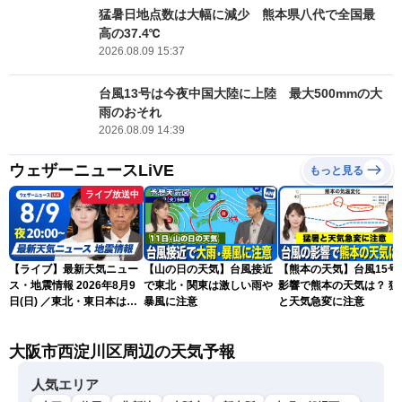
猛暑日地点数は大幅に減少 熊本県八代で全国最
高の37.4℃
2026.08.09 15:37
台風13号は今夜中国大陸に上陸 最大500mmの大
雨のおそれ
2026.08.09 14:39
ウェザーニュースLiVE
もっと見る
ライブ放送中
【ライブ】最新天気ニュー
【山の日の天気】台風接近
【熊本の天気】台風15号
ス・地震情報 2026年8月9
で東北・関東は激しい雨や
影響で熊本の天気は？ 猛
日(日) ／東北・東日本は急
暴風に注意
と天気急変に注意
な雷雨に注意〈ウェザーニ
ュースLiVEムーン・駒木結
大阪市西淀川区周辺の天気予報
衣／芳野達郎〉
人気エリア