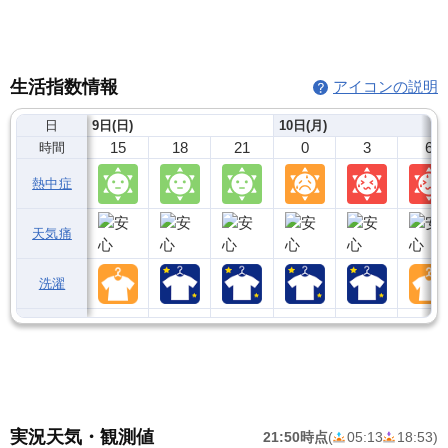
生活指数情報
アイコンの説明
日
9日(日)
10日(月)
15
18
21
0
3
6
時間
熱中症
天気痛
洗濯
実況天気・観測値
21:50時点
(
05:13
18:53
)