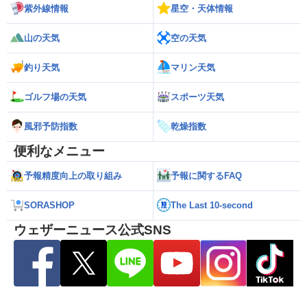
紫外線情報
星空・天体情報
山の天気
空の天気
釣り天気
マリン天気
ゴルフ場の天気
スポーツ天気
風邪予防指数
乾燥指数
便利なメニュー
予報精度向上の取り組み
予報に関するFAQ
SORASHOP
The Last 10-second
ウェザーニュース公式SNS