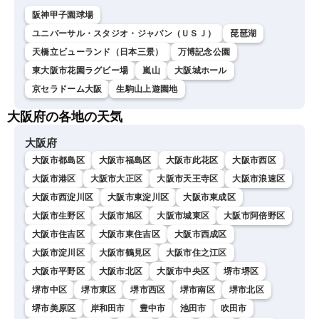
阪神甲子園球場
ユニバーサル・スタジオ・ジャパン（ＵＳＪ）
琵琶湖
天橋立ビューランド（日本三景）
万博記念公園
東大阪市花園ラグビー場
嵐山
大阪城ホール
京セラドーム大阪
生駒山上遊園地
大阪府の各地の天気
大阪府
大阪市都島区
大阪市福島区
大阪市此花区
大阪市西区
大阪市港区
大阪市大正区
大阪市天王寺区
大阪市浪速区
大阪市西淀川区
大阪市東淀川区
大阪市東成区
大阪市生野区
大阪市旭区
大阪市城東区
大阪市阿倍野区
大阪市住吉区
大阪市東住吉区
大阪市西成区
大阪市淀川区
大阪市鶴見区
大阪市住之江区
大阪市平野区
大阪市北区
大阪市中央区
堺市堺区
堺市中区
堺市東区
堺市西区
堺市南区
堺市北区
堺市美原区
岸和田市
豊中市
池田市
吹田市