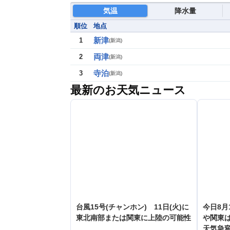
気温
降水量
順位
地点
新津
1
(
新潟
)
両津
2
(
新潟
)
寺泊
3
(
新潟
)
最新のお天気ニュース
台風15号(チャンホン) 11日(火)に
今日8月
東北南部または関東に上陸の可能性
や関東
天気急