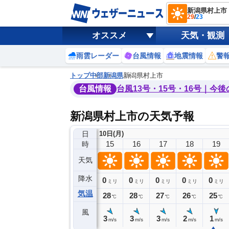
新潟県村上市
29
/
23
オススメ
天気・観測
雨雲レーダー
台風情報
地震情報
警
トップ
中部
新潟県
新潟県村上市
台風情報
台風13号・15号・16号｜今
新潟県村上市の天気予報
日
10日(月)
11
12
13
14
15
16
17
18
19
時
天気
降水
0
0
0
0
0
0
0
0
ミリ
ミリ
ミリ
ミリ
ミリ
ミリ
ミリ
ミリ
ミリ
気温
28
28
28
29
28
28
27
26
25
℃
℃
℃
℃
℃
℃
℃
℃
℃
風
2
3
3
3
3
3
3
2
1
m/s
m/s
m/s
m/s
m/s
m/s
m/s
m/s
m/s