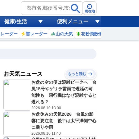
現在地
健康/生活
便利メニュー
風レーダー
雷レーダー
山の天気
花粉飛散情報
世界天気
お天気ニュース
もっと読む
お盆の空の便は混雑ピークへ 台
5
6
7
8
9
10
11
12
風15号やゲリラ雷雨で遅延の可
能性も 飛行機はなぜ混雑すると
遅れる？
2026.08.10 13:00
0
0
0
0
0
0
0
0
ミリ
ミリ
ミリ
ミリ
ミリ
ミリ
ミリ
ミリ
ミリ
お盆休みの天気2026 台風の影
20
21
21
24
25
26
26
25
℃
℃
℃
℃
℃
℃
℃
℃
℃
響に要注意 後半は太平洋側中心
に曇りや雨
2
2
2
1
1
1
3
3
2026.08.10 11:40
/s
m/s
m/s
m/s
m/s
m/s
m/s
m/s
m/s