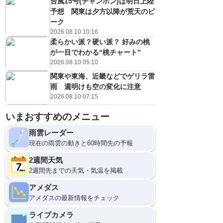
台風15号(チャンホン)は明日上陸
予想 関東は夕方以降が荒天のピ
ーク
2026.08.10 10:16
柔らかい派？硬い派？ 好みの桃
が一目でわかる“桃チャート”
2026.08.10 05:10
関東や東海、近畿などでゲリラ雷
雨 週明けも空の変化に注意
2026.08.10 07:15
いまおすすめのメニュー
雨雲レーダー
現在の雨雲の動きと60時間先の予報
2週間天気
2週間先までの天気・気温を掲載
アメダス
アメダスの最新情報をチェック
ライブカメラ