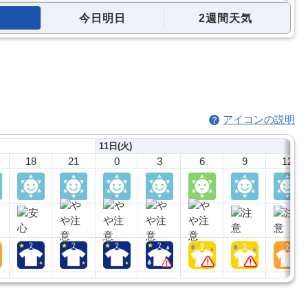
今日明日
2週間天気
アイコンの説明
11日(火)
18
21
0
3
6
9
12