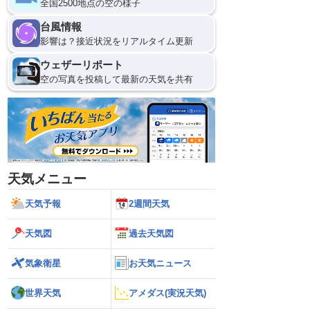
全国2500地点の空の様子
台風情報
影響は？接近状況をリアルタイム更新
ウェザーリポート
空の写真を投稿して最新の天気を共有
天気メニュー
天気予報
2週間天気
天気図
過去天気図
気象衛星
お天気ニュース
世界天気
アメダス(実況天気)