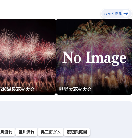
もっと見る
回石和温泉花火大会
熊野大花火大会
笹川流れ
笹川流れ
奥三面ダム
渡辺氏庭園