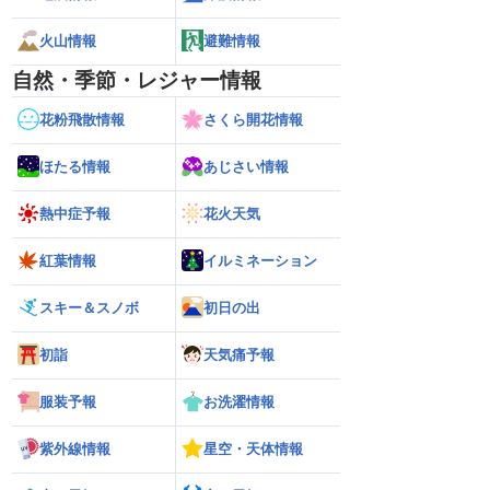
火山情報
避難情報
自然・季節・レジャー情報
花粉飛散情報
さくら開花情報
ほたる情報
あじさい情報
熱中症予報
花火天気
紅葉情報
イルミネーション
スキー＆スノボ
初日の出
初詣
天気痛予報
服装予報
お洗濯情報
紫外線情報
星空・天体情報