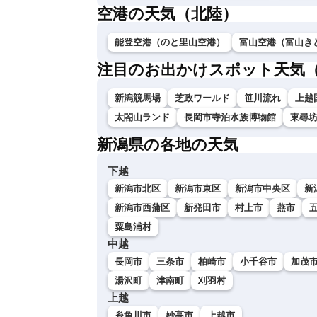
空港の天気（北陸）
能登空港（のと里山空港）
富山空港（富山き
注目のお出かけスポット天気
新潟競馬場
芝政ワールド
笹川流れ
上越
太閤山ランド
長岡市寺泊水族博物館
東尋
新潟県の各地の天気
下越
新潟市北区
新潟市東区
新潟市中央区
新
新潟市西蒲区
新発田市
村上市
燕市
粟島浦村
中越
長岡市
三条市
柏崎市
小千谷市
加茂
湯沢町
津南町
刈羽村
上越
糸魚川市
妙高市
上越市