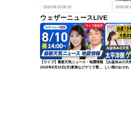
2026.08.10 06:15
2026.08.
ウェザーニュースLiVE
ライブ放送中
【ライブ】最新天気ニュース・地震情報
【お盆休みの天
2026年8月10日(月)東海などゲリラ雷雨
しい雨のおそれ
に注意 東北や関東は早めの台風対策を
気でゲリラ雷雨
〈ウェザーニュースLiVEアフタヌーン・
戸北美月／宇野沢達也〉