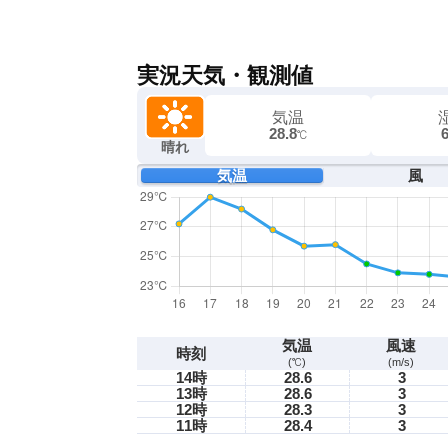
実況天気・観測値
気温
28.8
℃
晴れ
気温
風
気温
風速
時刻
(℃)
(m/s)
14時
28.6
3
13時
28.6
3
12時
28.3
3
11時
28.4
3