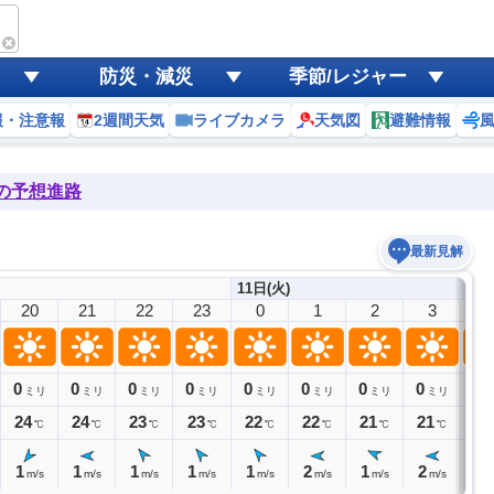
防災・減災
季節/レジャー
報・注意報
2週間天気
ライブカメラ
天気図
避難情報
後の予想進路
最新見解
11日(火)
20
21
22
23
0
1
2
3
4
0
0
0
0
0
0
0
0
0
ミリ
ミリ
ミリ
ミリ
ミリ
ミリ
ミリ
ミリ
24
24
23
23
22
22
21
21
20
℃
℃
℃
℃
℃
℃
℃
℃
1
1
1
1
1
2
1
2
2
m/s
m/s
m/s
m/s
m/s
m/s
m/s
m/s
m