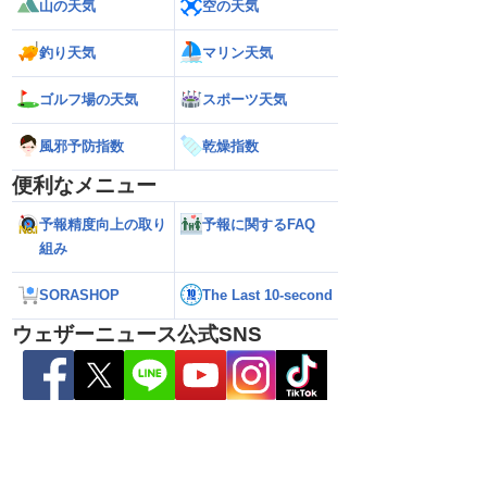
山の天気
空の天気
釣り天気
マリン天気
ゴルフ場の天気
スポーツ天気
風邪予防指数
乾燥指数
便利なメニュー
予報精度向上の取り
予報に関するFAQ
6】台風15号（チャンホ
【台風13号・15号・16号 2026】15号は
【台風13号・15号・
組み
 東日本・北陸横断で大
東北・関東北部に接近 早めの備えを
関東に上陸の可能性
（10日9時現在）
（10日6時更新）
SORASHOP
The Last 10-second
ウェザーニュース公式SNS