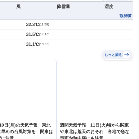
風
降雪量
湿度
観測値
32.3℃
(
11:58
)
31.5℃
(
14:16
)
31.1℃
(
13:33
)
もっと読む
10日(月)の天気予報 東北
週間天気予報 11日(火)頃から関東
は早めの台風対策を 関東は
や東北は荒天のおそれ 各地で急な
変に注意
雷雨や熱中症にも注意