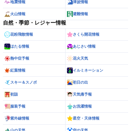
地震情報
津波情報
火山情報
避難情報
自然・季節・レジャー情報
花粉飛散情報
さくら開花情報
ほたる情報
あじさい情報
熱中症予報
花火天気
紅葉情報
イルミネーション
スキー＆スノボ
初日の出
初詣
天気痛予報
服装予報
お洗濯情報
紫外線情報
星空・天体情報
山の天気
空の天気