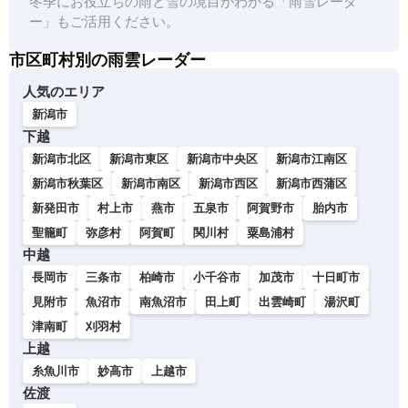
冬季にお役立ちの雨と雪の境目がわかる「雨雪レーダ
ー」もご活用ください。
市区町村別の雨雲レーダー
人気のエリア
新潟市
下越
新潟市北区
新潟市東区
新潟市中央区
新潟市江南区
新潟市秋葉区
新潟市南区
新潟市西区
新潟市西蒲区
新発田市
村上市
燕市
五泉市
阿賀野市
胎内市
聖籠町
弥彦村
阿賀町
関川村
粟島浦村
中越
長岡市
三条市
柏崎市
小千谷市
加茂市
十日町市
見附市
魚沼市
南魚沼市
田上町
出雲崎町
湯沢町
津南町
刈羽村
上越
糸魚川市
妙高市
上越市
佐渡