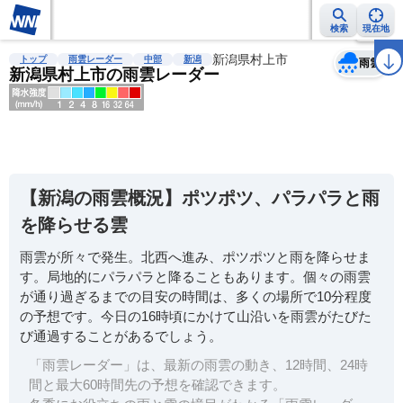
検索
現在地
天気
台風
雨雲レーダー
台風情報
地震情報
新潟県村上市
警報・注意報
2週間天気
ラ
トップ
雨雲レーダー
中部
新潟
雨雲
新潟県村上市の雨雲レーダー
明
る
い
【新潟の雨雲概況】ポツポツ、パラパラと雨
暗
を降らせる雲
い
雨雲が所々で発生。北西へ進み、ポツポツと雨を降らせま
薄
す。局地的にパラパラと降ることもあります。個々の雨雲
い
が通り過ぎるまでの目安の時間は、多くの場所で10分程度
濃
の予想です。今日の16時頃にかけて山沿いを雨雲がたびた
い
び通過することがあるでしょう。
「雨雲レーダー」は、最新の雨雲の動き、12時間、24時
間と最大60時間先の予想を確認できます。