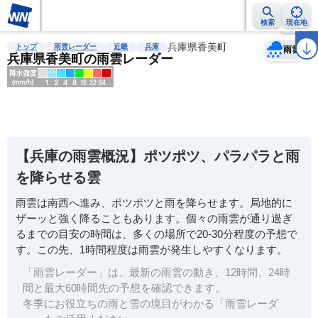
検索
現在地
天気
台風
雨雲レーダー
台風情報
地震情報
兵庫県香美町
警報・注意報
2週間天気
ラ
トップ
雨雲レーダー
近畿
兵庫
雨雲
兵庫県香美町の雨雲レーダー
明
る
い
【兵庫の雨雲概況】ポツポツ、パラパラと雨
暗
を降らせる雲
い
雨雲は南西へ進み、ポツポツと雨を降らせます。局地的に
薄
ザーッと強く降ることもあります。個々の雨雲が通り過ぎ
い
るまでの目安の時間は、多くの場所で20-30分程度の予想で
濃
す。この先、1時間程度は雨雲が発生しやすくなります。
い
「雨雲レーダー」は、最新の雨雲の動き、12時間、24時
間と最大60時間先の予想を確認できます。
冬季にお役立ちの雨と雪の境目がわかる「雨雪レーダ