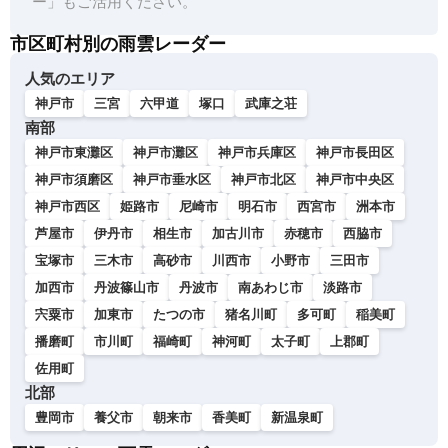
ー」もご活用ください。
市区町村別の雨雲レーダー
人気のエリア
神戸市
三宮
六甲道
塚口
武庫之荘
南部
神戸市東灘区
神戸市灘区
神戸市兵庫区
神戸市長田区
神戸市須磨区
神戸市垂水区
神戸市北区
神戸市中央区
神戸市西区
姫路市
尼崎市
明石市
西宮市
洲本市
芦屋市
伊丹市
相生市
加古川市
赤穂市
西脇市
宝塚市
三木市
高砂市
川西市
小野市
三田市
加西市
丹波篠山市
丹波市
南あわじ市
淡路市
宍粟市
加東市
たつの市
猪名川町
多可町
稲美町
播磨町
市川町
福崎町
神河町
太子町
上郡町
佐用町
北部
豊岡市
養父市
朝来市
香美町
新温泉町