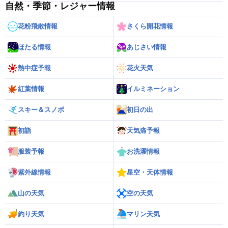
自然・季節・レジャー情報
花粉飛散情報
さくら開花情報
ほたる情報
あじさい情報
熱中症予報
花火天気
紅葉情報
イルミネーション
スキー＆スノボ
初日の出
初詣
天気痛予報
服装予報
お洗濯情報
紫外線情報
星空・天体情報
山の天気
空の天気
釣り天気
マリン天気