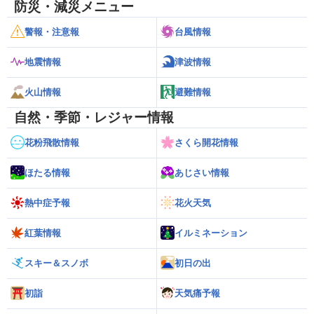
防災・減災メニュー
警報・注意報
台風情報
地震情報
津波情報
火山情報
避難情報
自然・季節・レジャー情報
花粉飛散情報
さくら開花情報
ほたる情報
あじさい情報
熱中症予報
花火天気
紅葉情報
イルミネーション
スキー＆スノボ
初日の出
初詣
天気痛予報