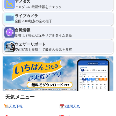
アメダス
アメダスの最新情報をチェック
ライブカメラ
全国2500地点の空の様子
台風情報
影響は？接近状況をリアルタイム更新
ウェザーリポート
空の写真を投稿して最新の天気を共有
天気メニュー
天気予報
2週間天気