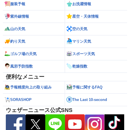
服装予報
お洗濯情報
紫外線情報
星空・天体情報
山の天気
空の天気
釣り天気
マリン天気
ゴルフ場の天気
スポーツ天気
風邪予防指数
乾燥指数
便利なメニュー
予報精度向上の取り組み
予報に関するFAQ
SORASHOP
The Last 10-second
ウェザーニュース公式SNS