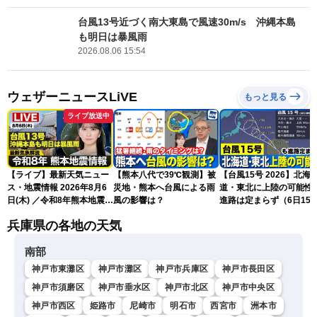
台風13号近づく南大東島で風速30m/s 沖縄本島
も明日は暴風雨
2026.08.06 15:54
ウェザーニュースLiVE
もっと見る
ライブ放送中
【ライブ】最新天気ニュー
【熊本八代で39℃観測】被
【台風15号 2026】北海
ス・地震情報 2026年8月6
災地・熊本へ台風による雨
道・東北に上陸の可能性
日(木) ／令和8年熊本地震情
風の影響は？
進路は定まらず（6日15
報 沖縄・奄美を台風13号
更新）
兵庫県の各地の天気
が直撃〈ウェザーニュース
LiVEムーン・駒木結衣／本
南部
田竜也〉
神戸市東灘区
神戸市灘区
神戸市兵庫区
神戸市長田区
神戸市須磨区
神戸市垂水区
神戸市北区
神戸市中央区
神戸市西区
姫路市
尼崎市
明石市
西宮市
洲本市