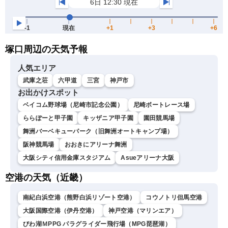
塚口周辺の天気予報
人気エリア
武庫之荘
六甲道
三宮
神戸市
お出かけスポット
ベイコム野球場（尼崎市記念公園）
尼崎ボートレース場
ららぽーと甲子園
キッザニア甲子園
園田競馬場
舞洲バーベキューパーク（旧舞洲オートキャンプ場）
阪神競馬場
おおきにアリーナ舞洲
大阪シティ信用金庫スタジアム
Asueアリーナ大阪
空港の天気（近畿）
南紀白浜空港（熊野白浜リゾート空港）
コウノトリ但馬空港
大阪国際空港（伊丹空港）
神戸空港（マリンエア）
びわ湖ＭPPG パラグライダー飛行場（MPG琵琶湖）