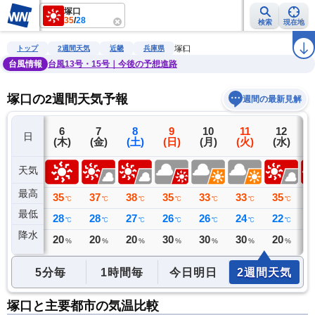
塚口
35
/
28
検索
現在地
雨雲レーダー
台風情報
地震情報
警報・注意報
2週間天気
ラ
塚口
トップ
2週間天気
近畿
兵庫県
台風情報
台風13号・15号｜今後の予想進路
塚口の2週間天気予報
週間の最新見解
5
6
7
8
9
10
11
12
日
(水)
(木)
(金)
(土)
(日)
(月)
(火)
(水)
(
天気
最高
36
35
37
38
35
33
33
35
3
℃
℃
℃
℃
℃
℃
℃
℃
最低
27
28
28
27
26
26
24
22
2
℃
℃
℃
℃
℃
℃
℃
℃
降水
0
20
20
20
30
30
30
20
2
ミリ
%
%
%
%
%
%
%
5分毎
1時間毎
今日明日
2週間天気
塚口と主要都市の気温比較