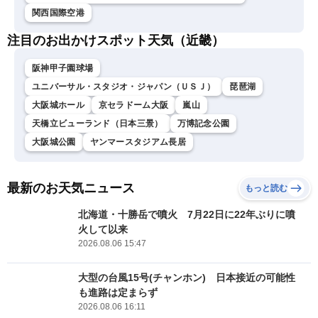
関西国際空港
注目のお出かけスポット天気（近畿）
阪神甲子園球場
ユニバーサル・スタジオ・ジャパン（ＵＳＪ）
琵琶湖
大阪城ホール
京セラドーム大阪
嵐山
天橋立ビューランド（日本三景）
万博記念公園
大阪城公園
ヤンマースタジアム長居
最新のお天気ニュース
もっと読む
北海道・十勝岳で噴火 7月22日に22年ぶりに噴
火して以来
2026.08.06 15:47
大型の台風15号(チャンホン) 日本接近の可能性
も進路は定まらず
2026.08.06 16:11