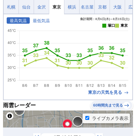
札幌
仙台
金沢
東京
横浜
名古屋
京都
大阪
広
集計期間：8月6日(木)～8月15日(土)
最高気温
最低気温
塚口
東京
東京の天気を見る
雨雲レーダー
60時間先まで見る