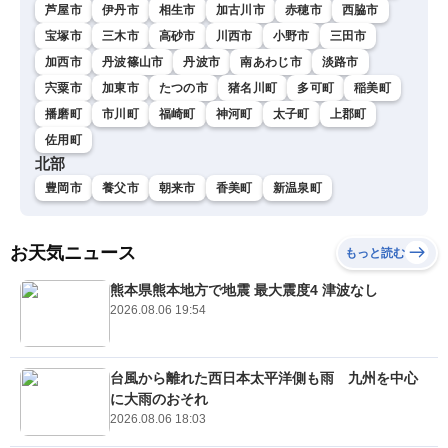
芦屋市
伊丹市
相生市
加古川市
赤穂市
西脇市
宝塚市
三木市
高砂市
川西市
小野市
三田市
加西市
丹波篠山市
丹波市
南あわじ市
淡路市
宍粟市
加東市
たつの市
猪名川町
多可町
稲美町
播磨町
市川町
福崎町
神河町
太子町
上郡町
佐用町
北部
豊岡市
養父市
朝来市
香美町
新温泉町
お天気ニュース
もっと読む
熊本県熊本地方で地震 最大震度4 津波なし
2026.08.06 19:54
台風から離れた西日本太平洋側も雨 九州を中心
に大雨のおそれ
2026.08.06 18:03