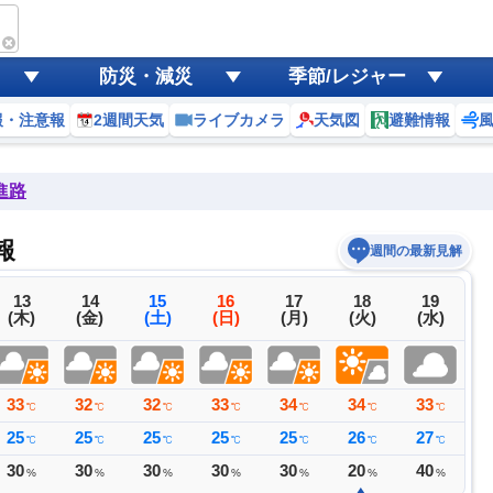
防災・減災
季節/レジャー
報・注意報
2週間天気
ライブカメラ
天気図
避難情報
進路
報
週間の最新見解
13
14
15
16
17
18
19
(木)
(金)
(土)
(日)
(月)
(火)
(水)
33
32
32
33
34
34
33
3
℃
℃
℃
℃
℃
℃
℃
25
25
25
25
25
26
27
2
℃
℃
℃
℃
℃
℃
℃
30
30
30
30
30
20
40
4
%
%
%
%
%
%
%