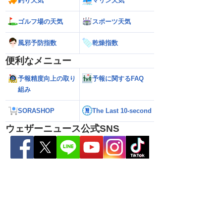
釣り天気
マリン天気
ゴルフ場の天気
スポーツ天気
2026】台風16号発生
【ゲリラ雷雨情報】東北〜中国地方の広
【台風15号 202
生予想 今後の進路と日
い範囲で急な雷雨に警戒
陸のおそれ 最新の
風邪予防指数
乾燥指数
 12時更新)
（9日6時更新）
便利なメニュー
予報精度向上の取り
予報に関するFAQ
組み
SORASHOP
The Last 10-second
ウェザーニュース公式SNS