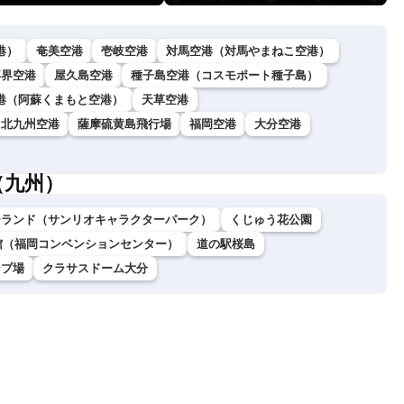
港）
奄美空港
壱岐空港
対馬空港（対馬やまねこ空港）
喜界空港
屋久島空港
種子島空港（コスモポート種子島）
港（阿蘇くまもと空港）
天草空港
北九州空港
薩摩硫黄島飛行場
福岡空港
大分空港
（九州）
ーランド（サンリオキャラクターパーク）
くじゅう花公園
館（福岡コンベンションセンター）
道の駅桜島
ンプ場
クラサスドーム大分