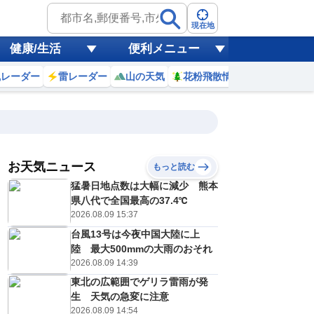
現在地
健康/生活
便利メニュー
風レーダー
雷レーダー
山の天気
花粉飛散情報
世界天気
お天気ニュース
もっと読む
20
21
22
23
猛暑日地点数は大幅に減少 熊本
(木)
(金)
(土)
(日)
予報の
県八代で全国最高の37.4℃
E
E
D
D
信頼度
高
2026.08.09 15:37
A
台風13号は今夜中国大陸に上
B
C
陸 最大500mmの大雨のおそれ
2
32
33
34
D
℃
℃
℃
℃
2026.08.09 14:39
E
6
26
26
26
低
℃
℃
東北の広範囲でゲリラ雷雨が発
℃
℃
？
生 天気の急変に注意
0
40
30
30
%
%
%
%
2026.08.09 14:54