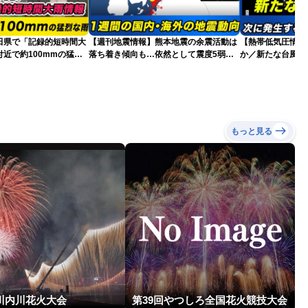
田県で「記録的短時間大
【週刊地震情報】熊本地震の余震活動は
【熱帯低気圧情報 
近で約100mmの猛烈
落ち着き傾向も…依然として震度5弱警
か／新たな台風発
戒
本への影響は？(9日
もっと見る
回川内川花火大会
第39回やつしろ全国花火競技大会