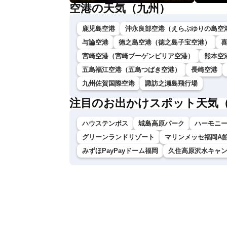
空港の天気（九州）
鹿児島空港
沖永良部空港（えらぶゆりの島空
与論空港
徳之島空港（徳之島子宝空港）
宮崎空港（宮崎ブーゲンビリア空港）
熊本空
五島福江空港（五島つばき空港）
長崎空港
九州佐賀国際空港
諏訪之瀬島飛行場
注目のお出かけスポット天気
ハウステンボス
城島高原パーク
ハーモニ
グリーンランドリゾート
マリンメッセ福岡A
みずほPayPayドーム福岡
久住高原沢水キャ