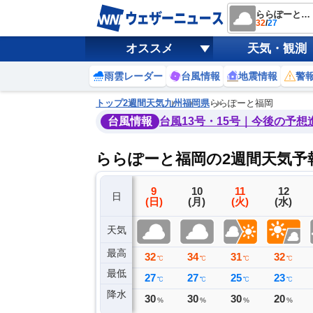
ららぽーと福岡
32
/
27
オススメ
天気・観測
雨雲レーダー
台風情報
地震情報
警
トップ
2週間天気
九州
福岡県
ららぽーと福岡
台風情報
台風13号・15号｜今後の予想
ららぽーと福岡の2週間天気予
6
7
8
9
10
11
12
日
(木)
(金)
(土)
(日)
(月)
(火)
(水)
天気
最高
36
35
35
32
34
31
32
℃
℃
℃
℃
℃
℃
℃
最低
27
30
29
27
27
25
23
℃
℃
℃
℃
℃
℃
℃
降水
0
0
0
30
30
30
20
ミリ
ミリ
ミリ
%
%
%
%