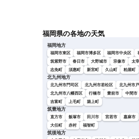
福岡県の各地の天気
福岡地方
福岡市東区
福岡市博多区
福岡市中央区
筑紫野市
春日市
大野城市
宗像市
太
志免町
須惠町
新宮町
久山町
粕屋町
北九州地方
北九州市門司区
北九州市若松区
北九州市
北九州市八幡西区
行橋市
豊前市
中間市
吉富町
上毛町
築上町
筑豊地方
直方市
飯塚市
田川市
宮若市
嘉麻市
大任町
赤村
福智町
筑後地方