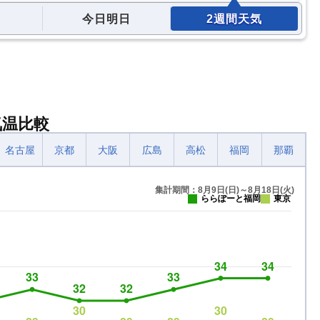
今日明日
2週間天気
気温比較
名古屋
京都
大阪
広島
高松
福岡
那覇
集計期間：8月9日(日)～8月18日(火)
ららぽーと福岡
東京