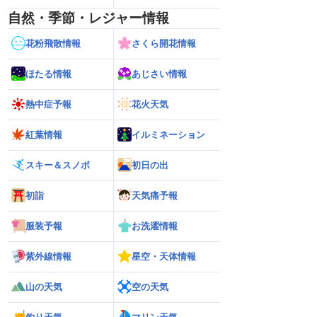
自然・季節・レジャー情報
花粉飛散情報
さくら開花情報
ほたる情報
あじさい情報
熱中症予報
花火天気
紅葉情報
イルミネーション
スキー＆スノボ
初日の出
初詣
天気痛予報
服装予報
お洗濯情報
紫外線情報
星空・天体情報
山の天気
空の天気