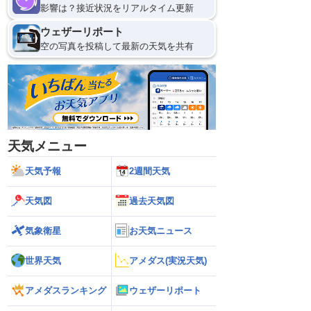
影響は？接近状況をリアルタイム更新
ウェザーリポート
空の写真を投稿して最新の天気を共有
天気メニュー
天気予報
2週間天気
天気図
過去天気図
気象衛星
お天気ニュース
世界天気
アメダス(実況天気)
アメダスランキング
ウェザーリポート