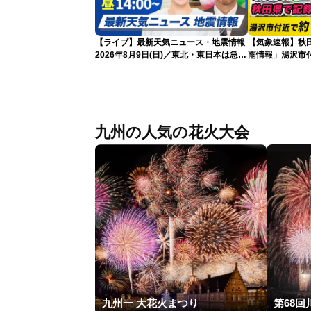
【ライブ】最新天気ニュース・地震情報
【気象速報】秋
2026年8月9日(日)／東北・東日本は急な
雨情報」湯沢市付
雷雨に注意〈ウェザーニュースLiVEアフ
な雨
タヌーン・小川千奈／芳野達郎〉
九州の人気の花火大会
九州一 大花火まつり
第68