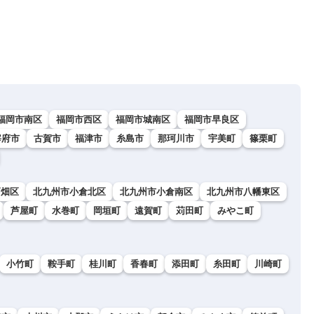
福岡市南区
福岡市西区
福岡市城南区
福岡市早良区
宰府市
古賀市
福津市
糸島市
那珂川市
宇美町
篠栗町
戸畑区
北九州市小倉北区
北九州市小倉南区
北九州市八幡東区
芦屋町
水巻町
岡垣町
遠賀町
苅田町
みやこ町
小竹町
鞍手町
桂川町
香春町
添田町
糸田町
川崎町