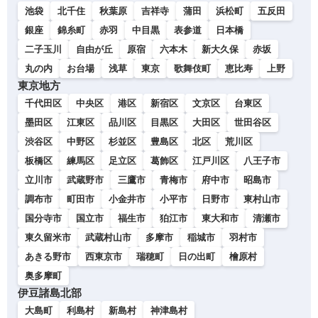
池袋
北千住
秋葉原
吉祥寺
蒲田
浜松町
五反田
銀座
錦糸町
赤羽
中目黒
表参道
日本橋
二子玉川
自由が丘
原宿
六本木
新大久保
赤坂
丸の内
お台場
浅草
東京
歌舞伎町
恵比寿
上野
東京地方
千代田区
中央区
港区
新宿区
文京区
台東区
墨田区
江東区
品川区
目黒区
大田区
世田谷区
渋谷区
中野区
杉並区
豊島区
北区
荒川区
板橋区
練馬区
足立区
葛飾区
江戸川区
八王子市
立川市
武蔵野市
三鷹市
青梅市
府中市
昭島市
調布市
町田市
小金井市
小平市
日野市
東村山市
国分寺市
国立市
福生市
狛江市
東大和市
清瀬市
東久留米市
武蔵村山市
多摩市
稲城市
羽村市
あきる野市
西東京市
瑞穂町
日の出町
檜原村
奥多摩町
伊豆諸島北部
大島町
利島村
新島村
神津島村