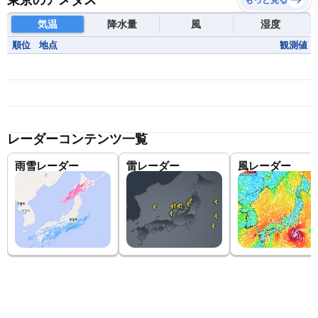
東京のアメダス
もっと見る
気温
降水量
風
湿度
順位
地点
観測値
レーダーコンテンツ一覧
雨雪レーダー
雷レーダー
風レーダー