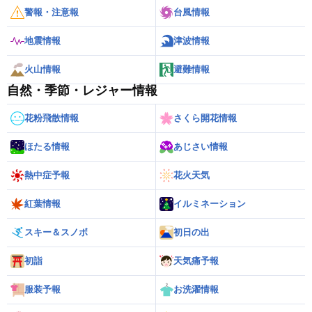
警報・注意報
台風情報
地震情報
津波情報
火山情報
避難情報
自然・季節・レジャー情報
花粉飛散情報
さくら開花情報
ほたる情報
あじさい情報
熱中症予報
花火天気
紅葉情報
イルミネーション
スキー＆スノボ
初日の出
初詣
天気痛予報
服装予報
お洗濯情報