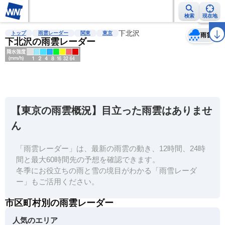
検索
現在地
天気
台風
雨雲レーダー
台風情報
地震情報
下北沢
警報・注意報
2週間天気
ラ
トップ
雨雲レーダー
関東
東京
雨雲
下北沢の雨雲レーダー
明
る
い
【東京の雨雲概況】目立った雨雲はありませ
暗
ん
い
「雨雲レーダー」は、最新の雨雲の動き、12時間、24時
薄
間と最大60時間先の予想を確認できます。
い
冬季にお役立ちの雨と雪の境目がわかる「雨雪レーダ
濃
ー」もご活用ください。
い
市区町村別の雨雲レーダー
人気のエリア