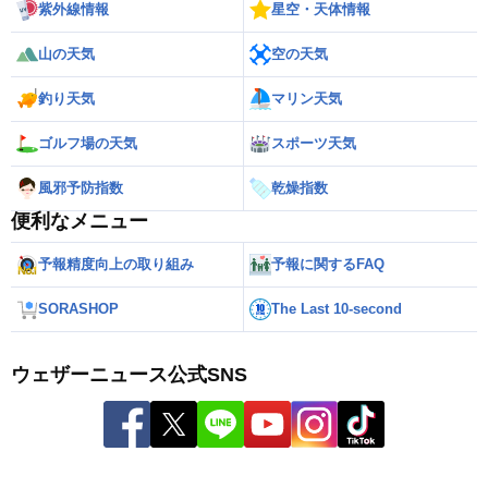
紫外線情報
星空・天体情報
山の天気
空の天気
釣り天気
マリン天気
ゴルフ場の天気
スポーツ天気
風邪予防指数
乾燥指数
便利なメニュー
予報精度向上の取り組み
予報に関するFAQ
SORASHOP
The Last 10-second
ウェザーニュース公式SNS